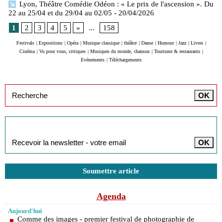
Lyon, Théâtre Comédie Odéon : « Le prix de l'ascension ». Du
22 au 25/04 et du 29/04 au 02/05
- 20/04/2026
1
2
3
4
5
»
...
158
Festivals
|
Expositions
|
Opéra
|
Musique classique
|
théâtre
|
Danse
|
Humour
|
Jazz
|
Livres
|
Cinéma
|
Vu pour vous, critiques
|
Musiques du monde, chanson
|
Tourisme & restaurants
|
Evénements
|
Téléchargements
Inscription à la newsletter
Soumettre article
Agenda
Aujourd'hui
Comme des images - premier festival de photographie de