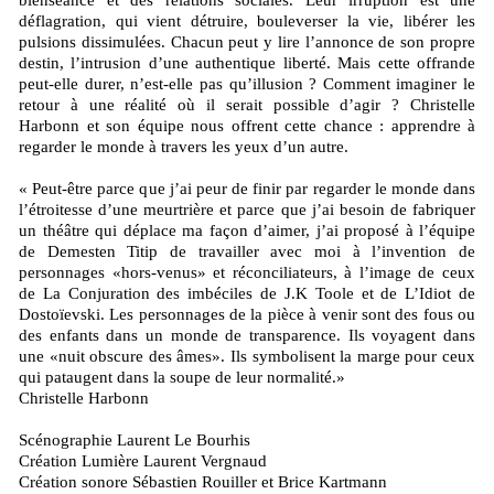
bienséance et des relations sociales. Leur irruption est une
déflagration, qui vient détruire, bouleverser la vie, libérer les
pulsions dissimulées. Chacun peut y lire l’annonce de son propre
destin, l’intrusion d’une authentique liberté. Mais cette offrande
peut-elle durer, n’est-elle pas qu’illusion ? Comment imaginer le
retour à une réalité où il serait possible d’agir ? Christelle
Harbonn et son équipe nous offrent cette chance : apprendre à
regarder le monde à travers les yeux d’un autre.
« Peut-être parce que j’ai peur de finir par regarder le monde dans
l’étroitesse d’une meurtrière et parce que j’ai besoin de fabriquer
un théâtre qui déplace ma façon d’aimer, j’ai proposé à l’équipe
de Demesten Titip de travailler avec moi à l’invention de
personnages «hors-venus» et réconciliateurs, à l’image de ceux
de La Conjuration des imbéciles de J.K Toole et de L’Idiot de
Dostoïevski. Les personnages de la pièce à venir sont des fous ou
des enfants dans un monde de transparence. Ils voyagent dans
une «nuit obscure des âmes». Ils symbolisent la marge pour ceux
qui pataugent dans la soupe de leur normalité.»
Christelle Harbonn
Scénographie Laurent Le Bourhis
Création Lumière Laurent Vergnaud
Création sonore Sébastien Rouiller et Brice Kartmann