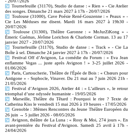
- 20/07/2026
Tournefeuille (31170), Studio de danse : « Rien » - Cie Atelier
des songes. Dimanche 21 mars 2027 à 17h
- 20/07/2026
Toulouse (31000), Cave Poésie René-Gouzenne : « Peaux » -
Cie Les Méduses me disent. Mardi 16 mars 2027 à 19h30
-
20/07/2026
Toulouse (31300), Théâtre Garonne : « MoJurZiKong » -
Émeric Guémas, Jérôme Lorichon & Charlotte Corman. 13 au 17
janvier 2027
- 20/07/2026
Tournefeuille (31170), Studio de danse : « Track » - Cie La
Boîte à sel. Dimanche 24 janvier 2027 à 17h
- 20/07/2026
Festival Off d’Avignon, La comédie du Forum : « Eva Jean
enflamme Vegas ... juste après Avignon ! » 3-25 juillet 2026
-
01/06/2026
Paris, Cartoucherie, Théâtre de l'Épée de Bois : « Chœurs pour
Antigone » - Sophocle, Vinaver. Du 21 mai au 7 juin 2026 21h
-
21/05/2026
Festival d’Avignon 2026, Atelier 44 : « L’ailleurs », le retour
triomphal d’une odyssée humaniste
- 19/05/2026
Marseille, Théâtre du Têtard : Pourquoi le rire ? Texte de
Catherina Kiss le vendredi 15 mai 2026 à 19 heures
- 17/05/2026
Grenoble : 38èmes Rencontres du Jeune Théâtre Européen du
26 juin → 5 juillet 2026
- 08/05/2026
Avignon, théâtre de La Luna : « Rosy & Moi, 274 jours ». En
avant-première du Festival d'Avignon. Samedi 25 avril à 17h
-
24/04/2026