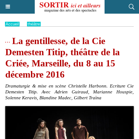
Accueil
>
théâtre
La gentillesse, de la Cie
Demesten Titip, théâtre de la
Criée, Marseille, du 8 au 15
décembre 2016
Dramaturgie & mise en scène Christelle Harbonn. Ecriture Cie
Demesten Titip. Avec Adrien Guiraud, Marianne Houspie,
Solenne Keravis, Blandine Madec, Gilbert Traïna