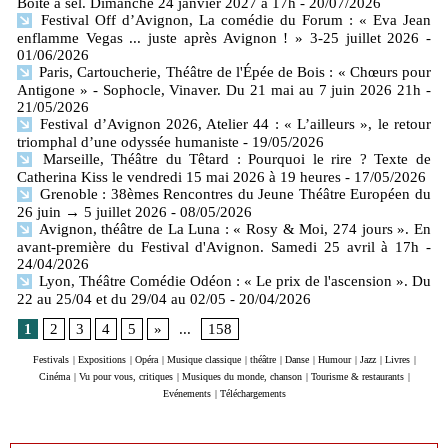
Boîte à sel. Dimanche 24 janvier 2027 à 17h
- 20/07/2026
Festival Off d’Avignon, La comédie du Forum : « Eva Jean
enflamme Vegas ... juste après Avignon ! » 3-25 juillet 2026
-
01/06/2026
Paris, Cartoucherie, Théâtre de l'Épée de Bois : « Chœurs pour
Antigone » - Sophocle, Vinaver. Du 21 mai au 7 juin 2026 21h
-
21/05/2026
Festival d’Avignon 2026, Atelier 44 : « L’ailleurs », le retour
triomphal d’une odyssée humaniste
- 19/05/2026
Marseille, Théâtre du Têtard : Pourquoi le rire ? Texte de
Catherina Kiss le vendredi 15 mai 2026 à 19 heures
- 17/05/2026
Grenoble : 38èmes Rencontres du Jeune Théâtre Européen du
26 juin → 5 juillet 2026
- 08/05/2026
Avignon, théâtre de La Luna : « Rosy & Moi, 274 jours ». En
avant-première du Festival d'Avignon. Samedi 25 avril à 17h
-
24/04/2026
Lyon, Théâtre Comédie Odéon : « Le prix de l'ascension ». Du
22 au 25/04 et du 29/04 au 02/05
- 20/04/2026
1
2
3
4
5
»
...
158
Festivals
|
Expositions
|
Opéra
|
Musique classique
|
théâtre
|
Danse
|
Humour
|
Jazz
|
Livres
|
Cinéma
|
Vu pour vous, critiques
|
Musiques du monde, chanson
|
Tourisme & restaurants
|
Evénements
|
Téléchargements