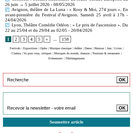
26 juin → 5 juillet 2026
- 08/05/2026
Avignon, théâtre de La Luna : « Rosy & Moi, 274 jours ». En
avant-première du Festival d'Avignon. Samedi 25 avril à 17h
-
24/04/2026
Lyon, Théâtre Comédie Odéon : « Le prix de l'ascension ». Du
22 au 25/04 et du 29/04 au 02/05
- 20/04/2026
1
2
3
4
5
»
...
158
Festivals
|
Expositions
|
Opéra
|
Musique classique
|
théâtre
|
Danse
|
Humour
|
Jazz
|
Livres
|
Cinéma
|
Vu pour vous, critiques
|
Musiques du monde, chanson
|
Tourisme & restaurants
|
Evénements
|
Téléchargements
Inscription à la newsletter
Soumettre article