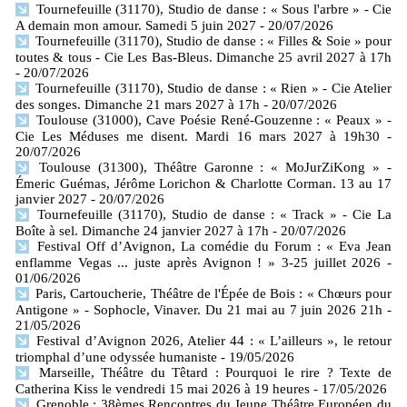
Tournefeuille (31170), Studio de danse : « Sous l'arbre » - Cie
A demain mon amour. Samedi 5 juin 2027
- 20/07/2026
Tournefeuille (31170), Studio de danse : « Filles & Soie » pour
toutes & tous - Cie Les Bas-Bleus. Dimanche 25 avril 2027 à 17h
- 20/07/2026
Tournefeuille (31170), Studio de danse : « Rien » - Cie Atelier
des songes. Dimanche 21 mars 2027 à 17h
- 20/07/2026
Toulouse (31000), Cave Poésie René-Gouzenne : « Peaux » -
Cie Les Méduses me disent. Mardi 16 mars 2027 à 19h30
-
20/07/2026
Toulouse (31300), Théâtre Garonne : « MoJurZiKong » -
Émeric Guémas, Jérôme Lorichon & Charlotte Corman. 13 au 17
janvier 2027
- 20/07/2026
Tournefeuille (31170), Studio de danse : « Track » - Cie La
Boîte à sel. Dimanche 24 janvier 2027 à 17h
- 20/07/2026
Festival Off d’Avignon, La comédie du Forum : « Eva Jean
enflamme Vegas ... juste après Avignon ! » 3-25 juillet 2026
-
01/06/2026
Paris, Cartoucherie, Théâtre de l'Épée de Bois : « Chœurs pour
Antigone » - Sophocle, Vinaver. Du 21 mai au 7 juin 2026 21h
-
21/05/2026
Festival d’Avignon 2026, Atelier 44 : « L’ailleurs », le retour
triomphal d’une odyssée humaniste
- 19/05/2026
Marseille, Théâtre du Têtard : Pourquoi le rire ? Texte de
Catherina Kiss le vendredi 15 mai 2026 à 19 heures
- 17/05/2026
Grenoble : 38èmes Rencontres du Jeune Théâtre Européen du