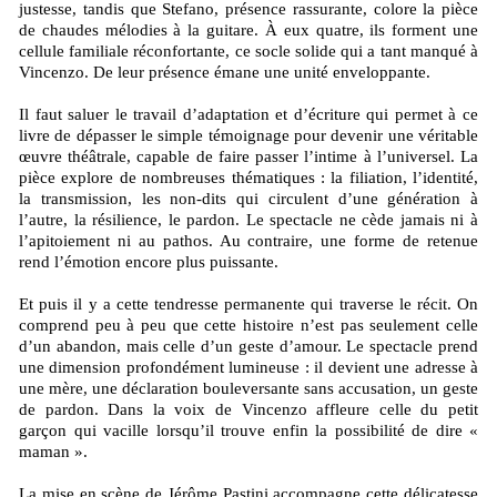
justesse, tandis que Stefano, présence rassurante, colore la pièce
de chaudes mélodies à la guitare. À eux quatre, ils forment une
cellule familiale réconfortante, ce socle solide qui a tant manqué à
Vincenzo. De leur présence émane une unité enveloppante.
Il faut saluer le travail d’adaptation et d’écriture qui permet à ce
livre de dépasser le simple témoignage pour devenir une véritable
œuvre théâtrale, capable de faire passer l’intime à l’universel. La
pièce explore de nombreuses thématiques : la filiation, l’identité,
la transmission, les non-dits qui circulent d’une génération à
l’autre, la résilience, le pardon. Le spectacle ne cède jamais ni à
l’apitoiement ni au pathos. Au contraire, une forme de retenue
rend l’émotion encore plus puissante.
Et puis il y a cette tendresse permanente qui traverse le récit. On
comprend peu à peu que cette histoire n’est pas seulement celle
d’un abandon, mais celle d’un geste d’amour. Le spectacle prend
une dimension profondément lumineuse : il devient une adresse à
une mère, une déclaration bouleversante sans accusation, un geste
de pardon. Dans la voix de Vincenzo affleure celle du petit
garçon qui vacille lorsqu’il trouve enfin la possibilité de dire «
maman ».
La mise en scène de Jérôme Pastini accompagne cette délicatesse