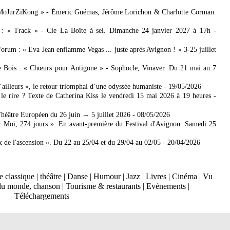
 MoJurZiKong » - Émeric Guémas, Jérôme Lorichon & Charlotte Corman.
 : « Track » - Cie La Boîte à sel. Dimanche 24 janvier 2027 à 17h
-
rum : « Eva Jean enflamme Vegas ... juste après Avignon ! » 3-25 juillet
de Bois : « Chœurs pour Antigone » - Sophocle, Vinaver. Du 21 mai au 7
’ailleurs », le retour triomphal d’une odyssée humaniste
- 19/05/2026
le rire ? Texte de Catherina Kiss le vendredi 15 mai 2026 à 19 heures
-
héâtre Européen du 26 juin → 5 juillet 2026
- 08/05/2026
 Moi, 274 jours ». En avant-première du Festival d'Avignon. Samedi 25
de l'ascension ». Du 22 au 25/04 et du 29/04 au 02/05
- 20/04/2026
 classique
|
théâtre
|
Danse
|
Humour
|
Jazz
|
Livres
|
Cinéma
|
Vu
du monde, chanson
|
Tourisme & restaurants
|
Evénements
|
Téléchargements