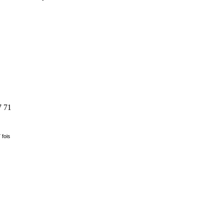
7 71
 fois