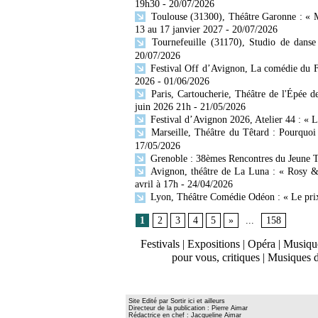
19h30
- 20/07/2026
Toulouse (31300), Théâtre Garonne : «
13 au 17 janvier 2027
- 20/07/2026
Tournefeuille (31170), Studio de danse
20/07/2026
Festival Off d’Avignon, La comédie du Fo
2026
- 01/06/2026
Paris, Cartoucherie, Théâtre de l'Épée 
juin 2026 21h
- 21/05/2026
Festival d’Avignon 2026, Atelier 44 : « L
Marseille, Théâtre du Têtard : Pourquoi 
17/05/2026
Grenoble : 38èmes Rencontres du Jeune T
Avignon, théâtre de La Luna : « Rosy &
avril à 17h
- 24/04/2026
Lyon, Théâtre Comédie Odéon : « Le prix 
1
2
3
4
5
»
...
158
Festivals
|
Expositions
|
Opéra
|
Musique
pour vous, critiques
|
Musiques 
Site Edité par Sortir ici et ailleurs
Directeur de la publication : Pierre Aimar
Rédactrice en chef : Jacqueline Aimar