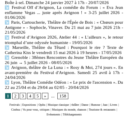
Boîte à sel. Dimanche 24 janvier 2027 à 17h
- 20/07/2026
Festival Off d’Avignon, La comédie du Forum : « Eva Jean
enflamme Vegas ... juste après Avignon ! » 3-25 juillet 2026
-
01/06/2026
Paris, Cartoucherie, Théâtre de l'Épée de Bois : « Chœurs pour
Antigone » - Sophocle, Vinaver. Du 21 mai au 7 juin 2026 21h
-
21/05/2026
Festival d’Avignon 2026, Atelier 44 : « L’ailleurs », le retour
triomphal d’une odyssée humaniste
- 19/05/2026
Marseille, Théâtre du Têtard : Pourquoi le rire ? Texte de
Catherina Kiss le vendredi 15 mai 2026 à 19 heures
- 17/05/2026
Grenoble : 38èmes Rencontres du Jeune Théâtre Européen du
26 juin → 5 juillet 2026
- 08/05/2026
Avignon, théâtre de La Luna : « Rosy & Moi, 274 jours ». En
avant-première du Festival d'Avignon. Samedi 25 avril à 17h
-
24/04/2026
Lyon, Théâtre Comédie Odéon : « Le prix de l'ascension ». Du
22 au 25/04 et du 29/04 au 02/05
- 20/04/2026
1
2
3
4
5
»
...
158
Festivals
|
Expositions
|
Opéra
|
Musique classique
|
théâtre
|
Danse
|
Humour
|
Jazz
|
Livres
|
Cinéma
|
Vu pour vous, critiques
|
Musiques du monde, chanson
|
Tourisme & restaurants
|
Evénements
|
Téléchargements