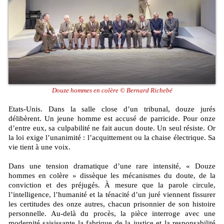
Douze hommes en colère © Bernard Richebé
Etats-Unis. Dans la salle close d’un tribunal, douze jurés
délibèrent. Un jeune homme est accusé de parricide. Pour onze
d’entre eux, sa culpabilité ne fait aucun doute. Un seul résiste. Or
la loi exige l’unanimité : l’acquittement ou la chaise électrique. Sa
vie tient à une voix.
Dans une tension dramatique d’une rare intensité, « Douze
hommes en colère » dissèque les mécanismes du doute, de la
conviction et des préjugés. À mesure que la parole circule,
l’intelligence, l’humanité et la ténacité d’un juré viennent fissurer
les certitudes des onze autres, chacun prisonnier de son histoire
personnelle. Au-delà du procès, la pièce interroge avec une
modernité saisissante la fabrique de la justice et la responsabilité