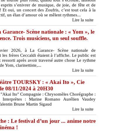
e tourne plus rond, quand tout s’écroule, laissons
esprits s’enivrer de musique, de joie, de fête et de
 Et oui, un concert des Zoufris, c’est tout cela à la
ectif, un élan d’amour où se mêlent rythmes...
Lire la suite
 Garance- Scène nationale : « Yom », le
ence. Trois musiciens, un seul souffle.
nvier 2026, à La Garance- Scène nationale de
les frères Ceccaldi étaient à l’affiche. Le public est
t ressorti après avoir traversé autre chose Le rythme
de Yom, clarinettiste,...
Lire la suite
héâtre TOURSKY : « Akai Ito », Cie
le 08/11/2024 à 20H30
 : "Akai Ito" Compagnie : Chrysomèles Chorégraphe :
Interprètes : Marine Romano Aurélien Vaudey
Valentin Brune Martin Sigaud
Lire la suite
 : Le festival d’un jour ... anime notre
cinéma !