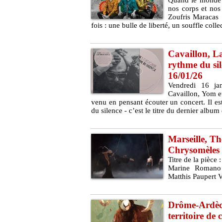
Quand le monde n
nos corps et nos 
Zoufris Maracas !
fois : une bulle de liberté, un souffle coll
Cavaillon, La
rythme du sil
16/01/26
Vendredi 16 ja
Cavaillon, Yom et 
venu en pensant écouter un concert. Il es
du silence - c’est le titre du dernier album 
Marseille, T
Chrysomèles 
Titre de la pièce
Marine Romano 
Matthis Paupert 
Drôme-Ardèche
territoire de 