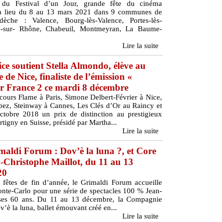
 du Festival d’un Jour, grande fête du cinéma
ra lieu du 8 au 13 mars 2021 dans 9 communes de
che : Valence, Bourg-lès-Valence, Portes-lès-
oile-sur- Rhône, Chabeuil, Montmeyran, La Baume-
Lire la suite
ice soutient Stella Almondo, élève au
 de Nice, finaliste de l’émission «
ur France 2 ce mardi 8 décembre
cours Flame à Paris, Simone Delbert-Février à Nice,
pez, Steinway à Cannes, Les Clés d’Or au Raincy et
tobre 2018 un prix de distinction au prestigieux
tigny en Suisse, présidé par Martha...
Lire la suite
aldi Forum : Dov’è la luna ?, et Core
-Christophe Maillot, du 11 au 13
20
 fêtes de fin d’année, le Grimaldi Forum accueille
onte-Carlo pour une série de spectacles 100 % Jean-
e ses 60 ans. Du 11 au 13 décembre, la Compagnie
è la luna, ballet émouvant créé en...
Lire la suite