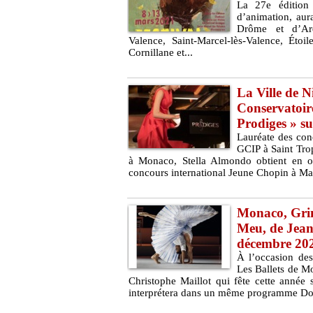
La 27e édition
d’animation, au
Drôme et d’Ardè
Valence, Saint-Marcel-lès-Valence, Ét
Cornillane et...
La Ville de N
Conservatoire
Prodiges » s
Lauréate des con
GCIP à Saint Tro
à Monaco, Stella Almondo obtient en oc
concours international Jeune Chopin à Mar
Monaco, Grim
Meu, de Jean
décembre 20
À l’occasion des
Les Ballets de M
Christophe Maillot qui fête cette anné
interprétera dans un même programme Dov’