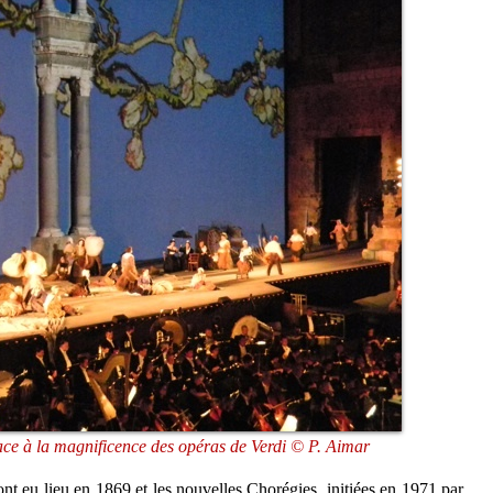
lace à la magnificence des opéras de Verdi © P. Aimar
t eu lieu en 1869 et les nouvelles Chorégies, initiées en 1971 par