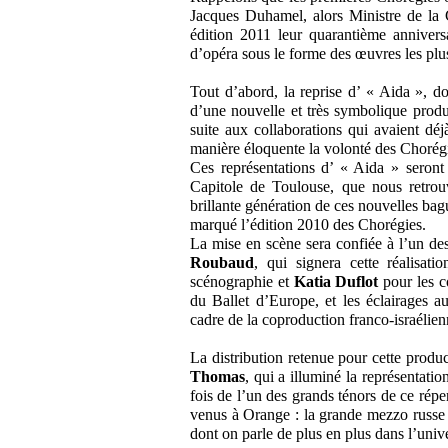
Jacques Duhamel, alors Ministre de la C
édition 2011 leur quarantième anniver
d’opéra sous le forme des œuvres les pl
Tout d’abord, la reprise d’ « Aida », don
d’une nouvelle et très symbolique produ
suite aux collaborations qui avaient dé
manière éloquente la volonté des Chorégi
Ces représentations d’ « Aida » seront
Capitole de Toulouse, que nous retrouv
brillante génération de ces nouvelles ba
marqué l’édition 2010 des Chorégies.
La mise en scène sera confiée à l’un de
Roubaud
, qui signera cette réalisat
scénographie et
Katia Duflot
pour les c
du Ballet d’Europe, et les éclairages a
cadre de la coproduction franco-israélien
La distribution retenue pour cette produc
Thomas
, qui a illuminé la représentat
fois de l’un des grands ténors de ce répe
venus à Orange : la grande mezzo russ
dont on parle de plus en plus dans l’univ