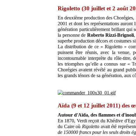
Rigoletto (30 juillet et 2 août 2
En deuxième production des Chorégies, le
2001 et dont les représentations auront li
génération particulièrement brillant qui
la personne de
Roberto Rizzi-Brignoli
,
superbe production décors et costumes s
La distribution de ce « Rigoletto » comp
puissent être réunis, avec la venue, 
incontournable interprète du rôle-titre, 
les triomphes qu’elle a connus sur « T
Chorégies avaient révélé au grand publi
les grands ténors de sa génération, aux c
Aïda (9 et 12 juillet 2011) des 
Autour d'Aïda, des flammes et d'inoub
En 1870, Verdi reçoit du Khédive d'Egy
du Caire où
Rigoletto
avait été représen
de 150000 francs pour les seuls droits ég