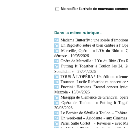
Me notifier l'arrivée de nouveaux comme
Dans la même rubrique :
Madama Butterfly : une soirée d'émotions 
Un Rigoletto sobre et bien calibré à l’Opé
Marseille, Opéra : « L’Or du Rhin ». Q
détresse
- 19/05/2026
Opéra de Marseille : L'Or du Rhin (Das R
Putting It Together à Toulon les 24, 2
Sondheim »
- 27/04/2026
TOUS À L’OPÉRA ! 19e édition « Jeunesse
Tournon. Lucile Richardot en concert ce v
Puccini : Heroines. Éternel concert lyr
Mazzola
- 15/04/2026
Mazeppa de Clémence de Grandval, opéra 
Opéra de Toulon : « Putting It Togeth
20/03/2026
Le Barbier de Séville à Toulon – Théâtre
Un week-end « Ariodante » aux Cinémas O
Paris, Salle Cortot : « Rêveries » avec M