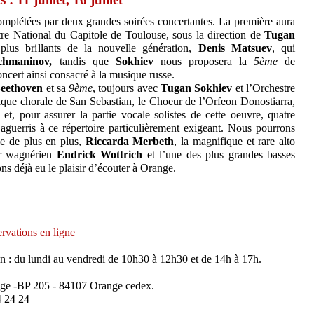
omplétées par deux grandes soirées concertantes. La première aura
estre National du Capitole de Toulouse, sous la direction de
Tugan
 plus brillants de la nouvelle génération,
Denis Matsuev
, qui
chmaninov,
tandis que
Sokhiev
nous proposera la
5ème
de
ncert ainsi consacré à la musique russe.
eethoven
et sa
9ème
, toujours avec
Tugan Sokhiev
et l’Orchestre
que chorale de San Sebastian, le Choeur de l’Orfeon Donostiarra,
et, pour assurer la partie vocale solistes de cette oeuvre, quatre
 aguerris à ce répertoire particulièrement exigeant. Nous pourrons
le de plus en plus,
Riccarda Merbeth
, la magnifique et rare alto
or wagnérien
Endrick Wottrich
et l’une des plus grandes basses
ns déjà eu le plaisir d’écouter à Orange.
rvations en ligne
n : du lundi au vendredi de 10h30 à 12h30 et de 14h à 17h.
nge -BP 205 - 84107 Orange cedex.
4 24 24