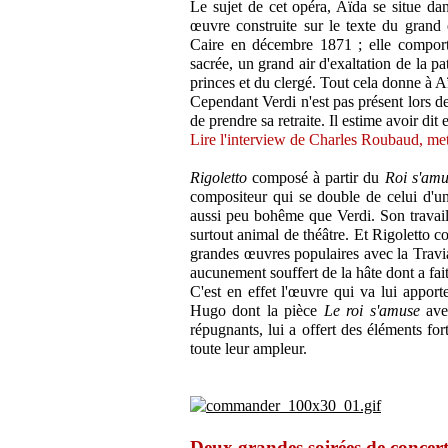
Le sujet de cet opéra, Aïda se situe dans
œuvre construite sur le texte du gran
Caire en décembre 1871 ; elle comport
sacrée, un grand air d'exaltation de la pa
princes et du clergé. Tout cela donne à Aï
Cependant Verdi n'est pas présent lors de
de prendre sa retraite. Il estime avoir dit et
Lire l'interview de Charles Roubaud, me
Rigoletto
composé à partir du
Roi s'amu
compositeur qui se double de celui d'u
aussi peu bohême que Verdi. Son travail
surtout animal de théâtre. Et Rigoletto co
grandes œuvres populaires avec la Travi
aucunement souffert de la hâte dont a fai
C'est en effet l'œuvre qui va lui appor
Hugo dont la pièce
Le roi s'amuse
avec
répugnants, lui a offert des éléments for
toute leur ampleur.
Deux grandes soirées de concerts 