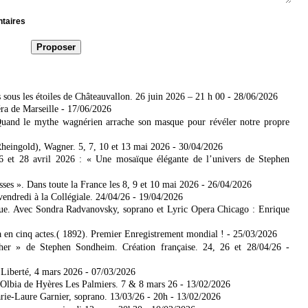
ntaires
sous les étoiles de Châteauvallon. 26 juin 2026 – 21 h 00
- 28/06/2026
ra de Marseille
- 17/06/2026
uand le mythe wagnérien arrache son masque pour révéler notre propre
heingold), Wagner. 5, 7, 10 et 13 mai 2026
- 30/04/2026
6 et 28 avril 2026 : « Une mosaïque élégante de l’univers de Stephen
s ». Dans toute la France les 8, 9 et 10 mai 2026
- 26/04/2026
endredi à la Collégiale. 24/04/26
- 19/04/2026
ique. Avec Sondra Radvanovsky, soprano et Lyric Opera Chicago : Enrique
en cinq actes.( 1892). Premier Enregistrement mondial !
- 25/03/2026
er » de Stephen Sondheim. Création française. 24, 26 et 28/04/26
-
 Liberté, 4 mars 2026
- 07/03/2026
lbia de Hyères Les Palmiers. 7 & 8 mars 26
- 13/02/2026
arie-Laure Garnier, soprano. 13/03/26 - 20h
- 13/02/2026