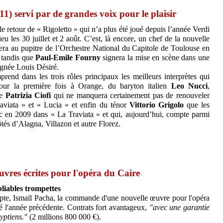
011) servi par de grandes voix pour le plaisir
 retour de « Rigoletto » qui n’a plus été joué depuis l’année Verdi
eu les 30 juillet et 2 août. C’est, là encore, un chef de la nouvelle
 sera au pupitre de l’Orchestre National du Capitole de Toulouse en
 tandis que
Paul-Emile Fourny
signera la mise en scène dans une
ignée Louis Désiré.
rend dans les trois rôles principaux les meilleurs interprètes qui
pour la première fois à Orange, du baryton italien
Leo Nucci
,
de
Patrizia Ciofi
qui ne manquera certainement pas de renouveler
raviata » et « Lucia » et enfin du ténor
Vittorio Grigolo
que les
c en 2009 dans « La Traviata » et qui, aujourd’hui, compte parmi
ôtés d’Alagna, Villazon et autre Florez.
œuvres écrites pour l'opéra du Caire
liables trompettes
pte, Ismaïl Pacha, la commande d'une nouvelle œuvre pour l'opéra
té l'année précédente. Contrats fort avantageux,
"avec une garantie
yptiens."
(2 millions 800 000 €).