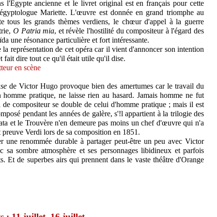
 l'Egypte ancienne et le livret original est en français pour cette
d égyptologue Mariette. L'œuvre est donnée en grand triomphe au
e tous les grands thèmes verdiens, le chœur d'appel à la guerre
trie,
O Patria mia
, et révèle l'hostilité du compositeur à l'égard des
da une résonance particulière et fort intéressante.
 la représentation de cet opéra car il vient d'annoncer son intention
 fait dire tout ce qu'il était utile qu'il dise.
tteur en scène
se
de Victor Hugo provoque bien des amertumes car le travail du
n homme pratique, ne laisse rien au hasard. Jamais homme ne fut
 de compositeur se double de celui d'homme pratique ; mais il est
mposé pendant les années de galère, s'!l appartient à la trilogie des
ata et le Trouvère n'en demeure pas moins un chef d'œuvre qui n'a
t preuve Verdi lors de sa composition en 1851.
ter une renommée durable à partager peut-être un peu avec Victor
 sa sombre atmosphère et ses personnages libidineux et parfois
ts. Et de superbes airs qui prennent dans le vaste théâtre d'Orange
: 11 juillet, 16 juillet