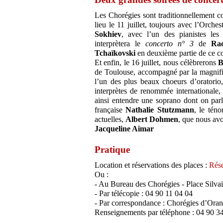
Les Chorégies sont traditionnellement c
lieu le 11 juillet, toujours avec l’Orch
Sokhiev
, avec l’un des pianistes les
interprètera le
concerto n° 3
de
Ra
Tchaïkovski
en deuxième partie de ce co
Et enfin, le 16 juillet, nous célèbrerons
B
de Toulouse, accompagné par la magnifi
l’un des plus beaux choeurs d’oratorio, 
interprètes de renommée internationale,
ainsi entendre une soprano dont on par
française
Nathalie Stutzmann
, le tén
actuelles,
Albert Dohmen
, que nous avo
Jacqueline Aimar
Pratique
Location et réservations des places :
Rése
Ou :
- Au Bureau des Chorégies - Place Silvai
- Par télécopie : 04 90 11 04 04
- Par correspondance : Chorégies d’Ora
Renseignements par téléphone : 04 90 3