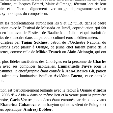
ulture, et Jacques Bérard, Maire d’Orange, fêteront lors de leur
saire et le fêteront dignement avec un grand programme verdien
us symboliques du compositeur.
t les représentations auront lieu les 9 et 12 juillet, dans le cadre
ction avec le Festival de Massada en Israël, coproduction qui fait
jà eu lieu avec le Festival de Baalbeck au Liban et qui traduit de
es de s’inscrire dans un parcours culturel euro-méditerranéen.
 dirigées par
Tugan Sokhiev
, patron de l’Orchestre National du
erons avec plaisir à Orange, ce jeune chef faisant partie de la
guettes, comme celle de
Mikko Franck
ou
Alain Altinoglu
, qui ont
s plus fidèles sociétaires des Chorégies en la personne de
Charles
ion avec ses complices habituelles,
Emmanuelle Favre
pour la
ostumes, la chorégraphie étant confiée à
Jean-Charles Gil,
patron
u talentueux luminariste israélien
Avi-Yona Bueno
, et ce dans le
ne.
tion est particulièrement brillante avec le retour à Orange d’
Indra
ion 2006 d’ « Aida » dans ce même lieu et la venue pour la première
rtoire,
Carlo Ventre
; tous deux étant entourés par deux nouveaux
e
Ekaterina Gubanova
et un baryton qui nous vient de Pologne et
ers opératique,
Andrezj Dobber
.