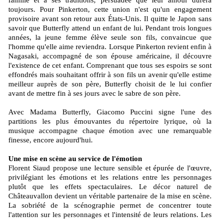
famille et à ses traditions, persuadée que leur amour durera
toujours. Pour Pinkerton, cette union n'est qu'un engagement
provisoire avant son retour aux États-Unis. Il quitte le Japon sans
savoir que Butterfly attend un enfant de lui. Pendant trois longues
années, la jeune femme élève seule son fils, convaincue que
l'homme qu'elle aime reviendra. Lorsque Pinkerton revient enfin à
Nagasaki, accompagné de son épouse américaine, il découvre
l'existence de cet enfant. Comprenant que tous ses espoirs se sont
effondrés mais souhaitant offrir à son fils un avenir qu'elle estime
meilleur auprès de son père, Butterfly choisit de le lui confier
avant de mettre fin à ses jours avec le sabre de son père.
Avec Madama Butterfly, Giacomo Puccini signe l'une des
partitions les plus émouvantes du répertoire lyrique, où la
musique accompagne chaque émotion avec une remarquable
finesse, encore aujourd'hui.
Une mise en scène au service de l'émotion
Florent Siaud propose une lecture sensible et épurée de l'œuvre,
privilégiant les émotions et les relations entre les personnages
plutôt que les effets spectaculaires. Le décor naturel de
Châteauvallon devient un véritable partenaire de la mise en scène.
La sobriété de la scénographie permet de concentrer toute
l'attention sur les personnages et l'intensité de leurs relations. Les