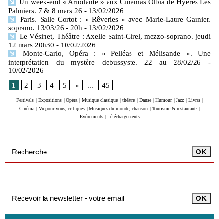
Un week-end « Ariodante » aux Cinémas Olbia de Hyères Les
Palmiers. 7 & 8 mars 26
- 13/02/2026
Paris, Salle Cortot : « Rêveries » avec Marie-Laure Garnier,
soprano. 13/03/26 - 20h
- 13/02/2026
Le Vésinet, Théâtre : Axelle Saint-Cirel, mezzo-soprano. jeudi
12 mars 20h30
- 10/02/2026
Monte‑Carlo, Opéra : « Pelléas et Mélisande ». Une
interprétation du mystère debussyste. 22 au 28/02/26
-
10/02/2026
1
2
3
4
5
»
...
45
Festivals
|
Expositions
|
Opéra
|
Musique classique
|
théâtre
|
Danse
|
Humour
|
Jazz
|
Livres
|
Cinéma
|
Vu pour vous, critiques
|
Musiques du monde, chanson
|
Tourisme & restaurants
|
Evénements
|
Téléchargements
Inscription à la newsletter