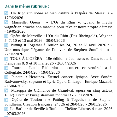
Dans la même rubrique :
Un Rigoletto sobre et bien calibré à l’Opéra de Marseille
-
17/06/2026
Marseille, Opéra : « L’Or du Rhin ». Quand le mythe
wagnérien arrache son masque pour révéler notre propre détresse
- 19/05/2026
Opéra de Marseille : L'Or du Rhin (Das Rheingold), Wagner.
5, 7, 10 et 13 mai 2026
- 30/04/2026
Putting It Together à Toulon les 24, 26 et 28 avril 2026 : «
Une mosaïque élégante de l’univers de Stephen Sondheim »
-
27/04/2026
TOUS À L’OPÉRA ! 19e édition « Jeunesses ». Dans toute la
France les 8, 9 et 10 mai 2026
- 26/04/2026
Tournon. Lucile Richardot en concert ce vendredi à la
Collégiale. 24/04/26
- 19/04/2026
Puccini : Heroines. Éternel concert lyrique. Avec Sondra
Radvanovsky, soprano et Lyric Opera Chicago : Enrique Mazzola
- 15/04/2026
Mazeppa de Clémence de Grandval, opéra en cinq actes.(
1892). Premier Enregistrement mondial !
- 25/03/2026
Opéra de Toulon : « Putting It Together » de Stephen
Sondheim. Création française. 24, 26 et 28/04/26
- 20/03/2026
Le Barbier de Séville à Toulon – Théâtre Liberté, 4 mars 2026
- 07/03/2026