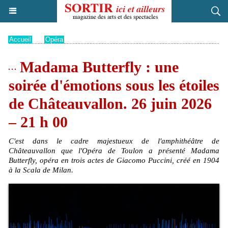
Accueil
>
Opéra
Madama Butterfly : une
soirée d'émotions sous les étoiles
de Châteauvallon. 26 juin 2026
– 21 h 00
C'est dans le cadre majestueux de l'amphithéâtre de
Châteauvallon que l'Opéra de Toulon a présenté Madama
Butterfly, opéra en trois actes de Giacomo Puccini, créé en 1904
à la Scala de Milan.