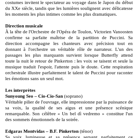
costumes invitent le spectateur au voyage dans le Japon du début
du XXe siècle, tandis que les lumières soulignent avec délicatesse
les moments les plus intimes comme les plus dramatiques.
Direction musicale
À la tête de l'Orchestre de l'Opéra de Toulon, Victorien Vanoosten
confirme sa parfaite maîtrise de la partition de Puccini. Sa
direction accompagne les chanteurs avec précision tout en
donnant à l'orchestre un véritable rôle de narrateur. L'un des
passages les plus marquants survient lorsque Butterfly attend
toute la nuit le retour de Pinkerton : les voix se taisent et seule la
musique traduit l'espoir, l'attente puis le doute. Cette respiration
orchestrale illustre parfaitement le talent de Puccini pour raconter
les émotions sans un seul mot.
Les interprètes
Sunyoung Seo – Cio-Cio-San
(soprano)
Véritable pilier de l'ouvrage, elle impressionne par la puissance de
sa voix, la qualité de ses aigus et une présence scénique
remarquable. Son célèbre « Un bel dì vedremo » constitue l'un
des sommets émotionnels de la soirée.
Edgaras Montvidas – B.F. Pinkerton
(ténor)
Sa voix lumineuse et sa présence servent parfaitement ce