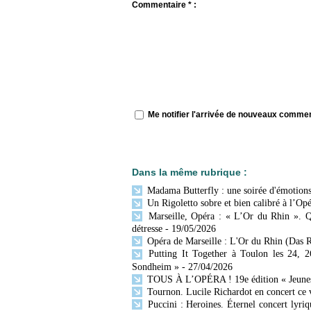
Commentaire * :
Me notifier l'arrivée de nouveaux comme
Dans la même rubrique :
Madama Butterfly : une soirée d'émotions 
Un Rigoletto sobre et bien calibré à l’Opé
Marseille, Opéra : « L’Or du Rhin ». Q
détresse
- 19/05/2026
Opéra de Marseille : L'Or du Rhin (Das R
Putting It Together à Toulon les 24, 2
Sondheim »
- 27/04/2026
TOUS À L’OPÉRA ! 19e édition « Jeunesse
Tournon. Lucile Richardot en concert ce v
Puccini : Heroines. Éternel concert lyr