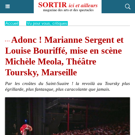
Accueil
>
Vu pour vous, critiques
Adonc ! Marianne Sergent et
Louise Bouriffé, mise en scène
Michèle Meola, Théâtre
Toursky, Marseille
Par les croûtes du Saint-Suaire ! la revoilà au Toursky plus
égrillarde, plus fantasque, plus caracolante que jamais.