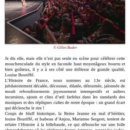
© Gilles Bader
Je dis elle, mais elle n’est pas seule en scène pour célébrer cette
mouchenculade du style en faconde haut moyenâgeux bourru et
bien goûteux, il y a à ses côté une drôlesse de grande qualité,
Louise Bouriffé.
L’Histoire de France, nous sommes au 13e siècle, est
jubilatoirement décalée, décousue, dilatée, détournée, jalonnée de
moult rebondissements joyeusement intempestifs et aultres
incursions, ajouts et clins d’œil farfelus dans les standards des
musiques et des répliques cultes de notre époque : un grand écart
qui déclenche le rire !
Coups de bluff historique, la Reine Jeanne en mal d’héritier,
louise Bouriffé, et Isabeau d’Anjou, Marianne Sergent, tentent de
refaire l’Histoire à la billebaude, ce qui débouche sur une folle
abracadabrance où les répliques fusent, juteuses, casant les codes,