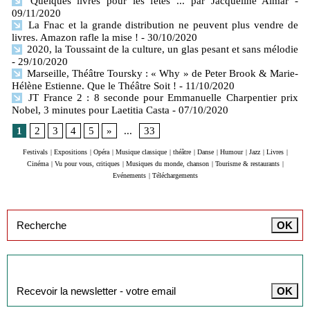
Quelques livres pour les fêtes ... par Jacqueline Aimar
-
09/11/2020
La Fnac et la grande distribution ne peuvent plus vendre de
livres. Amazon rafle la mise !
- 30/10/2020
2020, la Toussaint de la culture, un glas pesant et sans mélodie
- 29/10/2020
Marseille, Théâtre Toursky : « Why » de Peter Brook & Marie-
Hélène Estienne. Que le Théâtre Soit !
- 11/10/2020
JT France 2 : 8 seconde pour Emmanuelle Charpentier prix
Nobel, 3 minutes pour Laetitia Casta
- 07/10/2020
1
2
3
4
5
»
...
33
Festivals
|
Expositions
|
Opéra
|
Musique classique
|
théâtre
|
Danse
|
Humour
|
Jazz
|
Livres
|
Cinéma
|
Vu pour vous, critiques
|
Musiques du monde, chanson
|
Tourisme & restaurants
|
Evénements
|
Téléchargements
Inscription à la newsletter