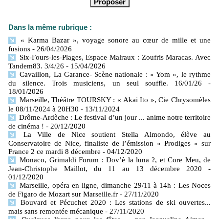
Dans la même rubrique :
« Karma Bazar », voyage sonore au cœur de mille et une
fusions
- 26/04/2026
Six-Fours-les-Plages, Espace Malraux : Zoufris Maracas. Avec
Tandem83. 3/4/26
- 15/04/2026
Cavaillon, La Garance- Scène nationale : « Yom », le rythme
du silence. Trois musiciens, un seul souffle. 16/01/26
-
18/01/2026
Marseille, Théâtre TOURSKY : « Akai Ito », Cie Chrysomèles
le 08/11/2024 à 20H30
- 13/11/2024
Drôme-Ardèche : Le festival d’un jour ... anime notre territoire
de cinéma !
- 20/12/2020
La Ville de Nice soutient Stella Almondo, élève au
Conservatoire de Nice, finaliste de l’émission « Prodiges » sur
France 2 ce mardi 8 décembre
- 04/12/2020
Monaco, Grimaldi Forum : Dov’è la luna ?, et Core Meu, de
Jean-Christophe Maillot, du 11 au 13 décembre 2020
-
01/12/2020
Marseille, opéra en ligne, dimanche 29/11 à 14h : Les Noces
de Figaro de Mozart sur Marseille.fr
- 27/11/2020
Bouvard et Pécuchet 2020 : Les stations de ski ouvertes...
mais sans remontée mécanique
- 27/11/2020