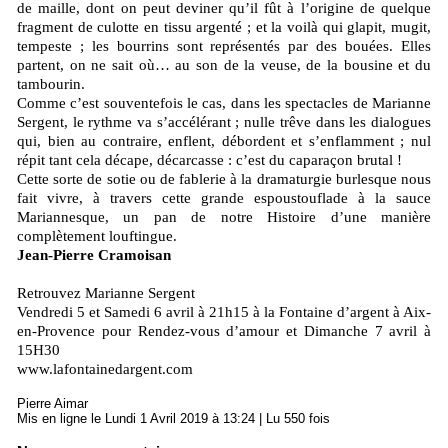
de maille, dont on peut deviner qu’il fût à l’origine de quelque
fragment de culotte en tissu argenté ; et la voilà qui glapit, mugit,
tempeste ; les bourrins sont représentés par des bouées. Elles
partent, on ne sait où… au son de la veuse, de la bousine et du
tambourin.
Comme c’est souventefois le cas, dans les spectacles de Marianne
Sergent, le rythme va s’accélérant ; nulle trêve dans les dialogues
qui, bien au contraire, enflent, débordent et s’enflamment ; nul
répit tant cela décape, décarcasse : c’est du caparaçon brutal !
Cette sorte de sotie ou de fablerie à la dramaturgie burlesque nous
fait vivre, à travers cette grande espoustouflade à la sauce
Mariannesque, un pan de notre Histoire d’une manière
complètement louftingue.
Jean-Pierre Cramoisan
Retrouvez Marianne Sergent
Vendredi 5 et Samedi 6 avril à 21h15 à la Fontaine d’argent à Aix-
en-Provence pour Rendez-vous d’amour et Dimanche 7 avril à
15H30
www.lafontainedargent.com
Pierre Aimar
Mis en ligne le Lundi 1 Avril 2019 à 13:24 | Lu 550 fois