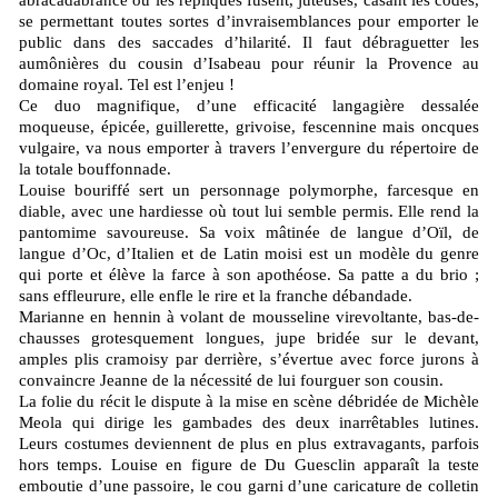
se permettant toutes sortes d’invraisemblances pour emporter le
public dans des saccades d’hilarité. Il faut débraguetter les
aumônières du cousin d’Isabeau pour réunir la Provence au
domaine royal. Tel est l’enjeu !
Ce duo magnifique, d’une efficacité langagière dessalée
moqueuse, épicée, guillerette, grivoise, fescennine mais oncques
vulgaire, va nous emporter à travers l’envergure du répertoire de
la totale bouffonnade.
Louise bouriffé sert un personnage polymorphe, farcesque en
diable, avec une hardiesse où tout lui semble permis. Elle rend la
pantomime savoureuse. Sa voix mâtinée de langue d’Oïl, de
langue d’Oc, d’Italien et de Latin moisi est un modèle du genre
qui porte et élève la farce à son apothéose. Sa patte a du brio ;
sans effleurure, elle enfle le rire et la franche débandade.
Marianne en hennin à volant de mousseline virevoltante, bas-de-
chausses grotesquement longues, jupe bridée sur le devant,
amples plis cramoisy par derrière, s’évertue avec force jurons à
convaincre Jeanne de la nécessité de lui fourguer son cousin.
La folie du récit le dispute à la mise en scène débridée de Michèle
Meola qui dirige les gambades des deux inarrêtables lutines.
Leurs costumes deviennent de plus en plus extravagants, parfois
hors temps. Louise en figure de Du Guesclin apparaît la teste
emboutie d’une passoire, le cou garni d’une caricature de colletin