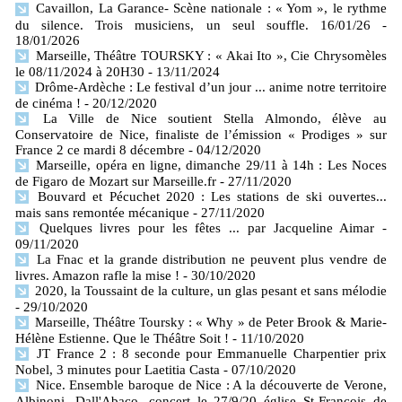
Cavaillon, La Garance- Scène nationale : « Yom », le rythme
du silence. Trois musiciens, un seul souffle. 16/01/26
-
18/01/2026
Marseille, Théâtre TOURSKY : « Akai Ito », Cie Chrysomèles
le 08/11/2024 à 20H30
- 13/11/2024
Drôme-Ardèche : Le festival d’un jour ... anime notre territoire
de cinéma !
- 20/12/2020
La Ville de Nice soutient Stella Almondo, élève au
Conservatoire de Nice, finaliste de l’émission « Prodiges » sur
France 2 ce mardi 8 décembre
- 04/12/2020
Marseille, opéra en ligne, dimanche 29/11 à 14h : Les Noces
de Figaro de Mozart sur Marseille.fr
- 27/11/2020
Bouvard et Pécuchet 2020 : Les stations de ski ouvertes...
mais sans remontée mécanique
- 27/11/2020
Quelques livres pour les fêtes ... par Jacqueline Aimar
-
09/11/2020
La Fnac et la grande distribution ne peuvent plus vendre de
livres. Amazon rafle la mise !
- 30/10/2020
2020, la Toussaint de la culture, un glas pesant et sans mélodie
- 29/10/2020
Marseille, Théâtre Toursky : « Why » de Peter Brook & Marie-
Hélène Estienne. Que le Théâtre Soit !
- 11/10/2020
JT France 2 : 8 seconde pour Emmanuelle Charpentier prix
Nobel, 3 minutes pour Laetitia Casta
- 07/10/2020
Nice. Ensemble baroque de Nice : A la découverte de Verone,
Albinoni, Dall'Abaco, concert le 27/9/20 église St-François de