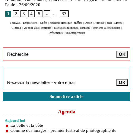
Paule
- 26/09/2020
1
2
3
4
5
»
...
33
Festivals
|
Expositions
|
Opéra
|
Musique classique
|
théâtre
|
Danse
|
Humour
|
Jazz
|
Livres
|
Cinéma
|
Vu pour vous, critiques
|
Musiques du monde, chanson
|
Tourisme & restaurants
|
Evénements
|
Téléchargements
Inscription à la newsletter
Soumettre article
Agenda
Aujourd'hui
La belle et la bête
Comme des images - premier festival de photographie de