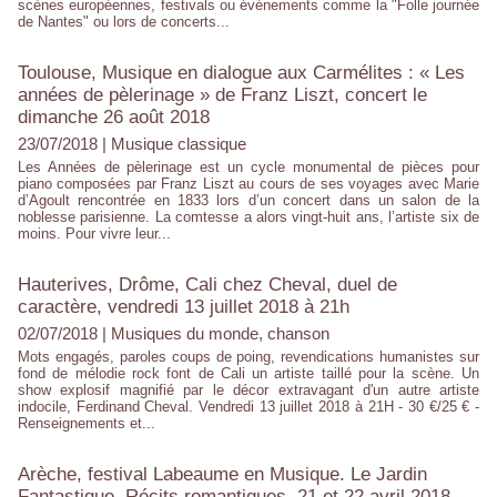
scènes européennes, festivals ou événements comme la "Folle journée
de Nantes" ou lors de concerts...
Toulouse, Musique en dialogue aux Carmélites : « Les
années de pèlerinage » de Franz Liszt, concert le
dimanche 26 août 2018
23/07/2018
|
Musique classique
Les Années de pèlerinage est un cycle monumental de pièces pour
piano composées par Franz Liszt au cours de ses voyages avec Marie
d’Agoult rencontrée en 1833 lors d’un concert dans un salon de la
noblesse parisienne. La comtesse a alors vingt-huit ans, l’artiste six de
moins. Pour vivre leur...
Hauterives, Drôme, Cali chez Cheval, duel de
caractère, vendredi 13 juillet 2018 à 21h
02/07/2018
|
Musiques du monde, chanson
Mots engagés, paroles coups de poing, revendications humanistes sur
fond de mélodie rock font de Cali un artiste taillé pour la scène. Un
show explosif magnifié par le décor extravagant d'un autre artiste
indocile, Ferdinand Cheval. Vendredi 13 juillet 2018 à 21H - 30 €/25 € -
Renseignements et...
Arèche, festival Labeaume en Musique. Le Jardin
Fantastique, Récits romantiques, 21 et 22 avril 2018