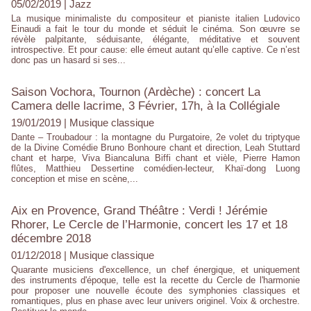
05/02/2019
|
Jazz
La musique minimaliste du compositeur et pianiste italien Ludovico
Einaudi a fait le tour du monde et séduit le cinéma. Son œuvre se
révèle palpitante, séduisante, élégante, méditative et souvent
introspective. Et pour cause: elle émeut autant qu’elle captive. Ce n’est
donc pas un hasard si ses...
Saison Vochora, Tournon (Ardèche) : concert La
Camera delle lacrime, 3 Février, 17h, à la Collégiale
19/01/2019
|
Musique classique
Dante – Troubadour : la montagne du Purgatoire, 2e volet du triptyque
de la Divine Comédie Bruno Bonhoure chant et direction, Leah Stuttard
chant et harpe, Viva Biancaluna Biffi chant et vièle, Pierre Hamon
flûtes, Matthieu Dessertine comédien-lecteur, Khaï-dong Luong
conception et mise en scène,...
Aix en Provence, Grand Théâtre : Verdi ! Jérémie
Rhorer, Le Cercle de l’Harmonie, concert les 17 et 18
décembre 2018
01/12/2018
|
Musique classique
Quarante musiciens d'excellence, un chef énergique, et uniquement
des instruments d'époque, telle est la recette du Cercle de l'harmonie
pour proposer une nouvelle écoute des symphonies classiques et
romantiques, plus en phase avec leur univers originel. Voix & orchestre.