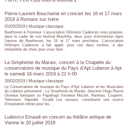
YSAŸE, « Exil » pour violon et ensemble à...
Pierre-Laurent Boucharlat en concert les 16 et 17 mars
2019 à Romans sur Isère
01/03/2019
|
Musique classique
Beethoven à l’honneur. L’association Drômans Cadences nous propose,
dans le cadre de son festival Musifolia, deux jours d’immersion dans
l’œuvre de Beethoven, les 16 et 17 mars prochains. L’association
Drômans Cadences a fait appel, pour ces deux soirées, à des
interprètes de choix pour vous faire...
La Simphonie du Marais, concert à la Chapelle du
conservatoire de musique du Pays d’Apt Luberon à Apt
le samedi 16 mars 2019 à 21 h 00
20/02/2019
|
Musique classique
Le Conservatoire de musique du Pays d’Apt Luberon et les Musicales
du Luberon présentent : La Simphonie du Marais, direction Hugo Reyne
Oiseaux baroques ou Papahugo l'oiseleur Mozart, Rameau, Couperin,
Telemann, Haendel, Vivaldi Les oiseaux, constituent une source
d’inspiration infinie pour les...
Ludovico Einaudi en concert au théâtre antique de
Vienne le 20 juillet 2019