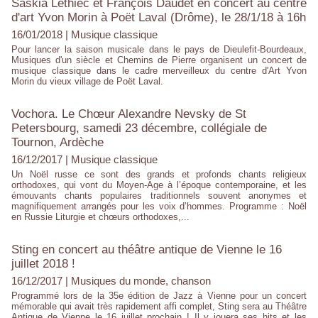
Saskia Lethiec et François Daudet en concert au centre
d'art Yvon Morin à Poët Laval (Drôme), le 28/1/18 à 16h
16/01/2018
|
Musique classique
Pour lancer la saison musicale dans le pays de Dieulefit-Bourdeaux,
Musiques d'un siècle et Chemins de Pierre organisent un concert de
musique classique dans le cadre merveilleux du centre d'Art Yvon
Morin du vieux village de Poët Laval.
Vochora. Le Chœur Alexandre Nevsky de St
Petersbourg, samedi 23 décembre, collégiale de
Tournon, Ardèche
16/12/2017
|
Musique classique
Un Noël russe ce sont des grands et profonds chants religieux
orthodoxes, qui vont du Moyen-Age à l’époque contemporaine, et les
émouvants chants populaires traditionnels souvent anonymes et
magnifiquement arrangés pour les voix d’hommes. Programme : Noël
en Russie Liturgie et chœurs orthodoxes,...
Sting en concert au théâtre antique de Vienne le 16
juillet 2018 !
16/12/2017
|
Musiques du monde, chanson
Programmé lors de la 35e édition de Jazz à Vienne pour un concert
mémorable qui avait très rapidement affi complet, Sting sera au Théâtre
Antique de Vienne le 16 juillet prochain ! Il y jouera ses hits et les