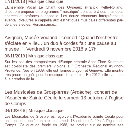
17/11/2018
|
Musique classique
L'Ensemble Vocal Le Chant des Oyseaux (Franck Pellé-Rolland,
direction) propose un programme "mosaïque" consacré à des musiques
sacrées et profanes a cappella. Les douze chanteurs interprètent un
éventail d'œuvres a cappella aux esthétiques musicales différentes par-
delà les siècles: Renaissance...
Avignon, Musée Vouland : concert "Quand l'orchestre
s'éclate en ville… un duo à cordes fait une pause au
musée !". Vendredi 9 novembre 2018 à 17h
06/11/2018
|
Musique classique
Sur les pas des compositeurs d'Europe centrale Anne-Flore Krumeich
est co-soliste des premiers violons à l' Orchestre Régional Avignon-
Provence. Née en 1989, elle est formée à Lyon et Genève. Elle montre
très jeune un goût pour la musique d’ensemble. En 2012, elle participe
à la création de la...
Les Musicales de Grospierres (Ardèche), concert de
l'Académie Sainte Cécile le samedi 13 octobre à l'église
de Comps
04/10/2018
|
Musique classique
Les Musicales de Grospierres reçoivent l'Académie Sainte Cécile pour
un concert supplémentaire le samedi 13 octobre à 20h à l'église de
Comps. Ce quatuor, fondé en 1988, se produit sur de nombreuses