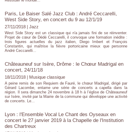
Restituer le monde...
Paris, Le Baiser Salé Jazz Club : André Ceccarelli,
West Side Story, en concert du 9 au 12/1/19
27/11/2018
|
Jazz
West Side Story est un classique qui n'a jamais fini de se réinventer.
Projet de cœur de Dédé Ceccarelli, il convoque une formation inédite :
trois figures actuelles du jazz italien, Diego Imbert et François
Constantin, qui maîtrise la fièvre portoricaine mieux que personne
André Ceccarelli...
Châteauneuf sur Isère, Drôme : le Chœur Madrigal en
concert, 24/11/18
18/11/2018
|
Musique classique
A peine remis de son Requiem de Fauré, le chœur Madrigal, dirigé par
Gérard Lacombe, entame une série de concerts a capella dans la
région. Il sera dimanche 24 novembre à 18 h à l’église de Châteauneuf
sur Isère, invité par la Mairie de la commune qui développe une activité
de concerts. Le...
Lyon : l'Ensemble Vocal Le Chant des Oyseaux en
concert le 27 janvier 2019 à la Chapelle de l'Institution
des Chartreux