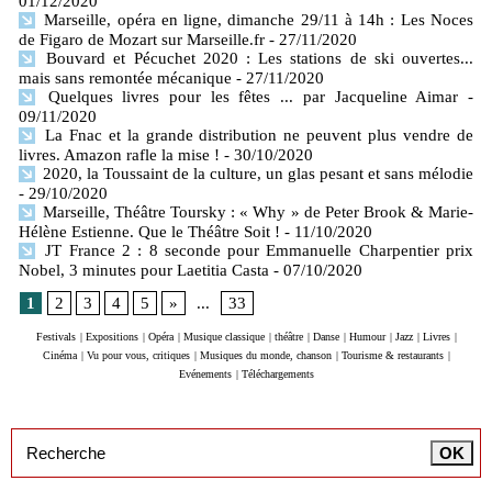
01/12/2020
Marseille, opéra en ligne, dimanche 29/11 à 14h : Les Noces
de Figaro de Mozart sur Marseille.fr
- 27/11/2020
Bouvard et Pécuchet 2020 : Les stations de ski ouvertes...
mais sans remontée mécanique
- 27/11/2020
Quelques livres pour les fêtes ... par Jacqueline Aimar
-
09/11/2020
La Fnac et la grande distribution ne peuvent plus vendre de
livres. Amazon rafle la mise !
- 30/10/2020
2020, la Toussaint de la culture, un glas pesant et sans mélodie
- 29/10/2020
Marseille, Théâtre Toursky : « Why » de Peter Brook & Marie-
Hélène Estienne. Que le Théâtre Soit !
- 11/10/2020
JT France 2 : 8 seconde pour Emmanuelle Charpentier prix
Nobel, 3 minutes pour Laetitia Casta
- 07/10/2020
1
2
3
4
5
»
...
33
Festivals
|
Expositions
|
Opéra
|
Musique classique
|
théâtre
|
Danse
|
Humour
|
Jazz
|
Livres
|
Cinéma
|
Vu pour vous, critiques
|
Musiques du monde, chanson
|
Tourisme & restaurants
|
Evénements
|
Téléchargements