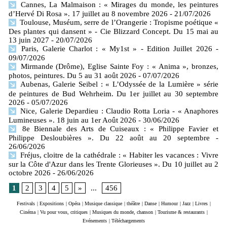
Cannes, La Malmaison : « Mirages du monde, les peintures
d’Hervé Di Rosa ». 17 juillet au 8 novembre 2026
- 21/07/2026
Toulouse, Muséum, serre de l’Orangerie : Tropisme poétique «
Des plantes qui dansent » - Cie Blizzard Concept. Du 15 mai au
13 juin 2027
- 20/07/2026
Paris, Galerie Charlot : « My1st » - Edition Juillet 2026
-
09/07/2026
Mirmande (Drôme), Eglise Sainte Foy : « Anima », bronzes,
photos, peintures. Du 5 au 31 août 2026
- 07/07/2026
Aubenas, Galerie Seibel : « L’Odyssée de la Lumière » série
de peintures de Bud Wehrheim. Du 1er juillet au 30 septembre
2026
- 05/07/2026
Nice, Galerie Depardieu : Claudio Rotta Loria - « Anaphores
Lumineuses ». 18 juin au 1er Août 2026
- 30/06/2026
8e Biennale des Arts de Cuiseaux : « Philippe Favier et
Philippe Desloubières ». Du 22 août au 20 septembre
-
26/06/2026
Fréjus, cloitre de la cathédrale : « Habiter les vacances : Vivre
sur la Côte d'Azur dans les Trente Glorieuses ». Du 10 juillet au 2
octobre 2026
- 26/06/2026
1
2
3
4
5
»
...
456
Festivals
|
Expositions
|
Opéra
|
Musique classique
|
théâtre
|
Danse
|
Humour
|
Jazz
|
Livres
|
Cinéma
|
Vu pour vous, critiques
|
Musiques du monde, chanson
|
Tourisme & restaurants
|
Evénements
|
Téléchargements