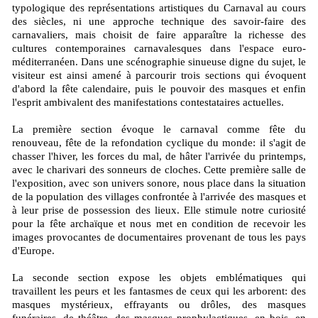
typologique des représentations artistiques du Carnaval au cours
des siècles, ni une approche technique des savoir-faire des
carnavaliers, mais choisit de faire apparaître la richesse des
cultures contemporaines carnavalesques dans l'espace euro-
méditerranéen. Dans une scénographie sinueuse digne du sujet, le
visiteur est ainsi amené à parcourir trois sections qui évoquent
d'abord la fête calendaire, puis le pouvoir des masques et enfin
l'esprit ambivalent des manifestations contestataires actuelles.
La première section évoque le carnaval comme fête du
renouveau, fête de la refondation cyclique du monde: il s'agit de
chasser l'hiver, les forces du mal, de hâter l'arrivée du printemps,
avec le charivari des sonneurs de cloches. Cette première salle de
l'exposition, avec son univers sonore, nous place dans la situation
de la population des villages confrontée à l'arrivée des masques et
à leur prise de possession des lieux. Elle stimule notre curiosité
pour la fête archaïque et nous met en condition de recevoir les
images provocantes de documentaires provenant de tous les pays
d'Europe.
La seconde section expose les objets emblématiques qui
travaillent les peurs et les fantasmes de ceux qui les arborent: des
masques mystérieux, effrayants ou drôles, des masques
funéraires, de théâtre, des masques prophylactiques, en bois, en