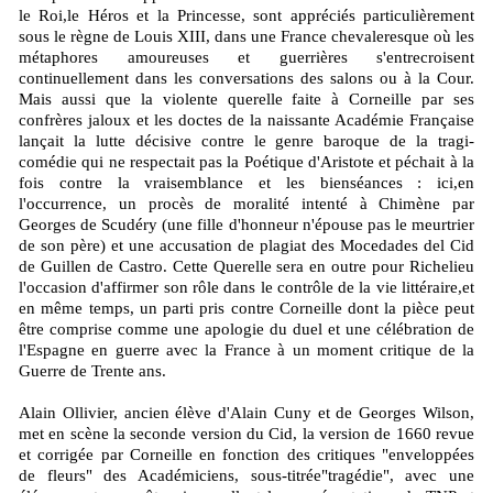
le Roi,le Héros et la Princesse, sont appréciés particulièrement
sous le règne de Louis XIII, dans une France chevaleresque où les
métaphores amoureuses et guerrières s'entrecroisent
continuellement dans les conversations des salons ou à la Cour.
Mais aussi que la violente querelle faite à Corneille par ses
confrères jaloux et les doctes de la naissante Académie Française
lançait la lutte décisive contre le genre baroque de la tragi-
comédie qui ne respectait pas la Poétique d'Aristote et péchait à la
fois contre la vraisemblance et les bienséances : ici,en
l'occurrence, un procès de moralité intenté à Chimène par
Georges de Scudéry (une fille d'honneur n'épouse pas le meurtrier
de son père) et une accusation de plagiat des Mocedades del Cid
de Guillen de Castro. Cette Querelle sera en outre pour Richelieu
l'occasion d'affirmer son rôle dans le contrôle de la vie littéraire,et
en même temps, un parti pris contre Corneille dont la pièce peut
être comprise comme une apologie du duel et une célébration de
l'Espagne en guerre avec la France à un moment critique de la
Guerre de Trente ans.
Alain Ollivier, ancien élève d'Alain Cuny et de Georges Wilson,
met en scène la seconde version du Cid, la version de 1660 revue
et corrigée par Corneille en fonction des critiques "enveloppées
de fleurs" des Académiciens, sous-titrée"tragédie", avec une