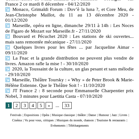
France 2 ce mardi 8 décembre
- 04/12/2020
Monaco, Grimaldi Forum : Dov’è la luna ?, et Core Meu, de
Jean-Christophe Maillot, du 11 au 13 décembre 2020
-
01/12/2020
Marseille, opéra en ligne, dimanche 29/11 à 14h : Les Noces
de Figaro de Mozart sur Marseille.fr
- 27/11/2020
Bouvard et Pécuchet 2020 : Les stations de ski ouvertes...
mais sans remontée mécanique
- 27/11/2020
Quelques livres pour les fêtes ... par Jacqueline Aimar
-
09/11/2020
La Fnac et la grande distribution ne peuvent plus vendre de
livres. Amazon rafle la mise !
- 30/10/2020
2020, la Toussaint de la culture, un glas pesant et sans mélodie
- 29/10/2020
Marseille, Théâtre Toursky : « Why » de Peter Brook & Marie-
Hélène Estienne. Que le Théâtre Soit !
- 11/10/2020
JT France 2 : 8 seconde pour Emmanuelle Charpentier prix
Nobel, 3 minutes pour Laetitia Casta
- 07/10/2020
1
2
3
4
5
»
...
33
Festivals
|
Expositions
|
Opéra
|
Musique classique
|
théâtre
|
Danse
|
Humour
|
Jazz
|
Livres
|
Cinéma
|
Vu pour vous, critiques
|
Musiques du monde, chanson
|
Tourisme & restaurants
|
Evénements
|
Téléchargements