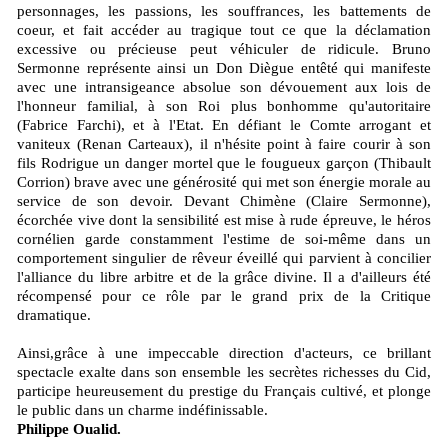
personnages, les passions, les souffrances, les battements de
coeur, et fait accéder au tragique tout ce que la déclamation
excessive ou précieuse peut véhiculer de ridicule. Bruno
Sermonne représente ainsi un Don Diègue entêté qui manifeste
avec une intransigeance absolue son dévouement aux lois de
l'honneur familial, à son Roi plus bonhomme qu'autoritaire
(Fabrice Farchi), et à l'Etat. En défiant le Comte arrogant et
vaniteux (Renan Carteaux), il n'hésite point à faire courir à son
fils Rodrigue un danger mortel que le fougueux garçon (Thibault
Corrion) brave avec une générosité qui met son énergie morale au
service de son devoir. Devant Chimène (Claire Sermonne),
écorchée vive dont la sensibilité est mise à rude épreuve, le héros
cornélien garde constamment l'estime de soi-même dans un
comportement singulier de rêveur éveillé qui parvient à concilier
l'alliance du libre arbitre et de la grâce divine. Il a d'ailleurs été
récompensé pour ce rôle par le grand prix de la Critique
dramatique.
Ainsi,grâce à une impeccable direction d'acteurs, ce brillant
spectacle exalte dans son ensemble les secrètes richesses du Cid,
participe heureusement du prestige du Français cultivé, et plonge
le public dans un charme indéfinissable.
Philippe Oualid.