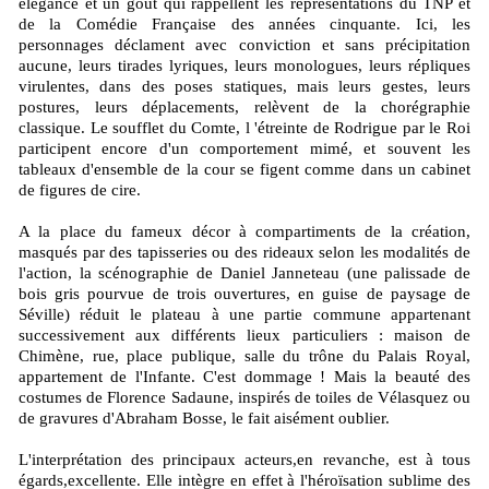
élégance et un goût qui rappellent les représentations du TNP et
de la Comédie Française des années cinquante. Ici, les
personnages déclament avec conviction et sans précipitation
aucune, leurs tirades lyriques, leurs monologues, leurs répliques
virulentes, dans des poses statiques, mais leurs gestes, leurs
postures, leurs déplacements, relèvent de la chorégraphie
classique. Le soufflet du Comte, l 'étreinte de Rodrigue par le Roi
participent encore d'un comportement mimé, et souvent les
tableaux d'ensemble de la cour se figent comme dans un cabinet
de figures de cire.
A la place du fameux décor à compartiments de la création,
masqués par des tapisseries ou des rideaux selon les modalités de
l'action, la scénographie de Daniel Janneteau (une palissade de
bois gris pourvue de trois ouvertures, en guise de paysage de
Séville) réduit le plateau à une partie commune appartenant
successivement aux différents lieux particuliers : maison de
Chimène, rue, place publique, salle du trône du Palais Royal,
appartement de l'Infante. C'est dommage ! Mais la beauté des
costumes de Florence Sadaune, inspirés de toiles de Vélasquez ou
de gravures d'Abraham Bosse, le fait aisément oublier.
L'interprétation des principaux acteurs,en revanche, est à tous
égards,excellente. Elle intègre en effet à l'héroïsation sublime des