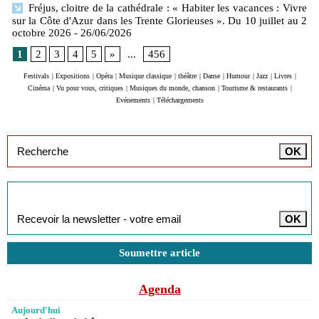
Fréjus, cloitre de la cathédrale : « Habiter les vacances : Vivre
sur la Côte d'Azur dans les Trente Glorieuses ». Du 10 juillet au 2
octobre 2026
- 26/06/2026
1
2
3
4
5
»
...
456
Festivals
|
Expositions
|
Opéra
|
Musique classique
|
théâtre
|
Danse
|
Humour
|
Jazz
|
Livres
|
Cinéma
|
Vu pour vous, critiques
|
Musiques du monde, chanson
|
Tourisme & restaurants
|
Evénements
|
Téléchargements
Inscription à la newsletter
Soumettre article
Agenda
Aujourd'hui