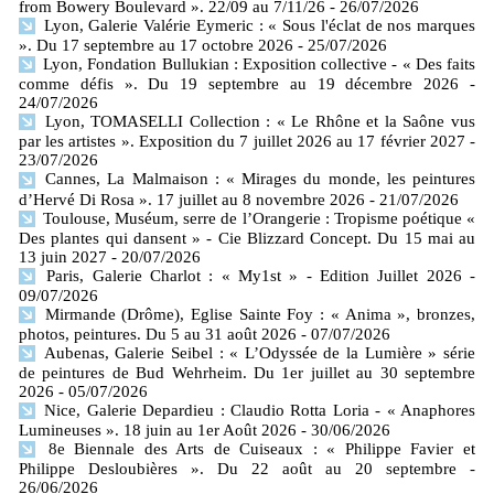
from Bowery Boulevard ». 22/09 au 7/11/26
- 26/07/2026
Lyon, Galerie Valérie Eymeric : « Sous l'éclat de nos marques
». Du 17 septembre au 17 octobre 2026
- 25/07/2026
Lyon, Fondation Bullukian : Exposition collective - « Des faits
comme défis ». Du 19 septembre au 19 décembre 2026
-
24/07/2026
Lyon, TOMASELLI Collection : « Le Rhône et la Saône vus
par les artistes ». Exposition du 7 juillet 2026 au 17 février 2027
-
23/07/2026
Cannes, La Malmaison : « Mirages du monde, les peintures
d’Hervé Di Rosa ». 17 juillet au 8 novembre 2026
- 21/07/2026
Toulouse, Muséum, serre de l’Orangerie : Tropisme poétique «
Des plantes qui dansent » - Cie Blizzard Concept. Du 15 mai au
13 juin 2027
- 20/07/2026
Paris, Galerie Charlot : « My1st » - Edition Juillet 2026
-
09/07/2026
Mirmande (Drôme), Eglise Sainte Foy : « Anima », bronzes,
photos, peintures. Du 5 au 31 août 2026
- 07/07/2026
Aubenas, Galerie Seibel : « L’Odyssée de la Lumière » série
de peintures de Bud Wehrheim. Du 1er juillet au 30 septembre
2026
- 05/07/2026
Nice, Galerie Depardieu : Claudio Rotta Loria - « Anaphores
Lumineuses ». 18 juin au 1er Août 2026
- 30/06/2026
8e Biennale des Arts de Cuiseaux : « Philippe Favier et
Philippe Desloubières ». Du 22 août au 20 septembre
-
26/06/2026