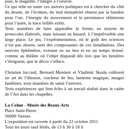
joue, le magnifie, l’intègre à l’oeuvre.
Ce qui relie en outre ces univers poétiques est à chercher du côté
du dessin, de l’écriture, du trait immatériel obtenu par la lumière
pour l’un, l’énergie du mouvement et la persistance rétinienne
pour l’autre, la trace brûlée enfin.
Trois manières de faire apparaître la forme, au moyen de
protocoles élaborés, mais laissant au hasard, à l’imprévisible une
large place. Le jeu, l’expérimentation, où le goût des sciences
n’est pas absent, sont des composantes de ces installations. Des
oeuvres éphémères, existant en un lieu et en un temps donné,
comme au théâtre où l’objet disparaît dès lors que les lumières
s’éteignent, que le décor s’efface.
Christian Jaccard, Bernard Moninot et Vladimir Skoda cultivent
un art de l’illusion, cracheur de feu, lanterne magique, images
fantômes, trois manières de saisir l’univers.
Trois expériences qui font écho à un travail réalisé dans le cadre
de l’Art dans les chapelles.
La Cohue - Musée des Beaux-Arts
Place Saint-Pierre
56000 Vannes
L’exposition est ouverte à partir du 22 octobre 2011
Tous les jours sauf fériés, de 13 h 30 à 18 h