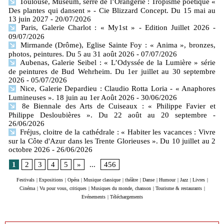
Toulouse, Muséum, serre de l’Orangerie : Tropisme poétique «
Des plantes qui dansent » - Cie Blizzard Concept. Du 15 mai au
13 juin 2027
- 20/07/2026
Paris, Galerie Charlot : « My1st » - Edition Juillet 2026
-
09/07/2026
Mirmande (Drôme), Eglise Sainte Foy : « Anima », bronzes,
photos, peintures. Du 5 au 31 août 2026
- 07/07/2026
Aubenas, Galerie Seibel : « L’Odyssée de la Lumière » série
de peintures de Bud Wehrheim. Du 1er juillet au 30 septembre
2026
- 05/07/2026
Nice, Galerie Depardieu : Claudio Rotta Loria - « Anaphores
Lumineuses ». 18 juin au 1er Août 2026
- 30/06/2026
8e Biennale des Arts de Cuiseaux : « Philippe Favier et
Philippe Desloubières ». Du 22 août au 20 septembre
-
26/06/2026
Fréjus, cloitre de la cathédrale : « Habiter les vacances : Vivre
sur la Côte d'Azur dans les Trente Glorieuses ». Du 10 juillet au 2
octobre 2026
- 26/06/2026
1
2
3
4
5
»
...
456
Festivals
|
Expositions
|
Opéra
|
Musique classique
|
théâtre
|
Danse
|
Humour
|
Jazz
|
Livres
|
Cinéma
|
Vu pour vous, critiques
|
Musiques du monde, chanson
|
Tourisme & restaurants
|
Evénements
|
Téléchargements