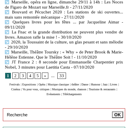
Marseille, opéra en ligne, dimanche 29/11 à 14h : Les Noces
de Figaro de Mozart sur Marseille.fr
- 27/11/2020
Bouvard et Pécuchet 2020 : Les stations de ski ouvertes...
mais sans remontée mécanique
- 27/11/2020
Quelques livres pour les fêtes ... par Jacqueline Aimar
-
09/11/2020
La Fnac et la grande distribution ne peuvent plus vendre de
livres. Amazon rafle la mise !
- 30/10/2020
2020, la Toussaint de la culture, un glas pesant et sans mélodie
- 29/10/2020
Marseille, Théâtre Toursky : « Why » de Peter Brook & Marie-
Hélène Estienne. Que le Théâtre Soit !
- 11/10/2020
JT France 2 : 8 seconde pour Emmanuelle Charpentier prix
Nobel, 3 minutes pour Laetitia Casta
- 07/10/2020
1
2
3
4
5
»
...
33
Festivals
|
Expositions
|
Opéra
|
Musique classique
|
théâtre
|
Danse
|
Humour
|
Jazz
|
Livres
|
Cinéma
|
Vu pour vous, critiques
|
Musiques du monde, chanson
|
Tourisme & restaurants
|
Evénements
|
Téléchargements