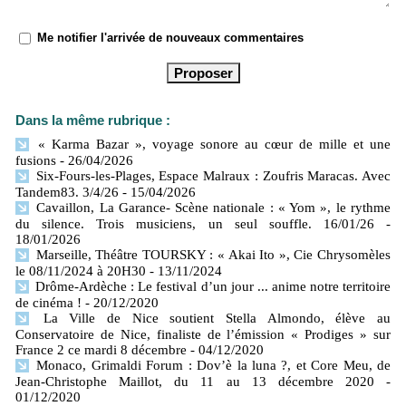
Me notifier l'arrivée de nouveaux commentaires
Dans la même rubrique :
« Karma Bazar », voyage sonore au cœur de mille et une
fusions
- 26/04/2026
Six-Fours-les-Plages, Espace Malraux : Zoufris Maracas. Avec
Tandem83. 3/4/26
- 15/04/2026
Cavaillon, La Garance- Scène nationale : « Yom », le rythme
du silence. Trois musiciens, un seul souffle. 16/01/26
-
18/01/2026
Marseille, Théâtre TOURSKY : « Akai Ito », Cie Chrysomèles
le 08/11/2024 à 20H30
- 13/11/2024
Drôme-Ardèche : Le festival d’un jour ... anime notre territoire
de cinéma !
- 20/12/2020
La Ville de Nice soutient Stella Almondo, élève au
Conservatoire de Nice, finaliste de l’émission « Prodiges » sur
France 2 ce mardi 8 décembre
- 04/12/2020
Monaco, Grimaldi Forum : Dov’è la luna ?, et Core Meu, de
Jean-Christophe Maillot, du 11 au 13 décembre 2020
-
01/12/2020