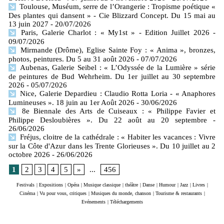
Toulouse, Muséum, serre de l’Orangerie : Tropisme poétique «
Des plantes qui dansent » - Cie Blizzard Concept. Du 15 mai au
13 juin 2027
- 20/07/2026
Paris, Galerie Charlot : « My1st » - Edition Juillet 2026
-
09/07/2026
Mirmande (Drôme), Eglise Sainte Foy : « Anima », bronzes,
photos, peintures. Du 5 au 31 août 2026
- 07/07/2026
Aubenas, Galerie Seibel : « L’Odyssée de la Lumière » série
de peintures de Bud Wehrheim. Du 1er juillet au 30 septembre
2026
- 05/07/2026
Nice, Galerie Depardieu : Claudio Rotta Loria - « Anaphores
Lumineuses ». 18 juin au 1er Août 2026
- 30/06/2026
8e Biennale des Arts de Cuiseaux : « Philippe Favier et
Philippe Desloubières ». Du 22 août au 20 septembre
-
26/06/2026
Fréjus, cloitre de la cathédrale : « Habiter les vacances : Vivre
sur la Côte d'Azur dans les Trente Glorieuses ». Du 10 juillet au 2
octobre 2026
- 26/06/2026
1
2
3
4
5
»
...
456
Festivals
|
Expositions
|
Opéra
|
Musique classique
|
théâtre
|
Danse
|
Humour
|
Jazz
|
Livres
|
Cinéma
|
Vu pour vous, critiques
|
Musiques du monde, chanson
|
Tourisme & restaurants
|
Evénements
|
Téléchargements