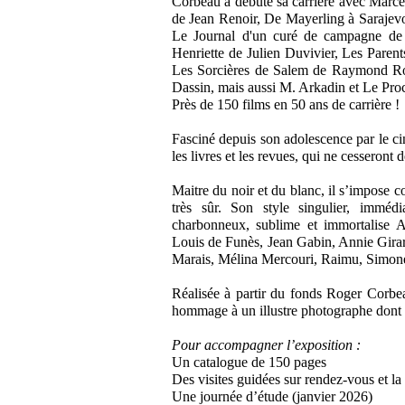
Corbeau a débuté sa carrière avec Marcel 
de Jean Renoir, De Mayerling à Saraje
Le Journal d'un curé de campagne de 
Henriette de Julien Duvivier, Les Paren
Les Sorcières de Salem de Raymond Rou
Dassin, mais aussi M. Arkadin et Le Pro
Près de 150 films en 50 ans de carrière !
Fasciné depuis son adolescence par le ci
les livres et les revues, qui ne cesseront d
Maitre du noir et du blanc, il s’impose c
très sûr. Son style singulier, immédi
charbonneux, sublime et immortalise A
Louis de Funès, Jean Gabin, Annie Girar
Marais, Mélina Mercouri, Raimu, Simone
Réalisée à partir du fonds Roger Corbea
hommage à un illustre photographe dont l
Pour accompagner l’exposition :
Un catalogue de 150 pages
Des visites guidées sur rendez-vous et la
Une journée d’étude (janvier 2026)