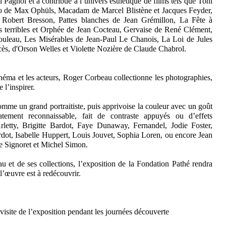
Pagnol et a contribué à l’univers esthétique de films tels que Toni
vo de Max Ophüls, Macadam de Marcel Blistène et Jacques Feyder,
Robert Bresson, Pattes blanches de Jean Grémillon, La Fête à
ts terribles et Orphée de Jean Cocteau, Gervaise de René Clément,
leau, Les Misérables de Jean-Paul Le Chanois, La Loi de Jules
cès, d'Orson Welles et Violette Nozière de Claude Chabrol.
néma et les acteurs, Roger Corbeau collectionne les photographies,
e l’inspirer.
omme un grand portraitiste, puis apprivoise la couleur avec un goût
atement reconnaissable, fait de contraste appuyés ou d’effets
rletty, Brigitte Bardot, Faye Dunaway, Fernandel, Jodie Foster,
dot, Isabelle Huppert, Louis Jouvet, Sophia Loren, ou encore Jean
 Signoret et Michel Simon.
u et de ses collections, l’exposition de la Fondation Pathé rendra
’œuvre est à redécouvrir.
 visite de l’exposition pendant les journées découverte