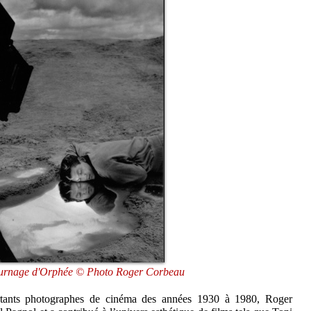
ournage d'Orphée © Photo Roger Corbeau
tants photographes de cinéma des années 1930 à 1980, Roger