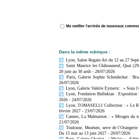
Me notifier l'arrivée de nouveaux comme
Dans la même rubrique :
Lyon, Salon Regain Art du 12 au 27 Sep
Saint Maurice les Châteauneuf, Quai (29
20 juin au 30 août
- 28/07/2026
Paris, Galerie Sophie Scheidecker : Br
26/07/2026
Lyon, Galerie Valérie Eymeric : « Sous l
Lyon, Fondation Bullukian : Exposition 
2026
- 24/07/2026
Lyon, TOMASELLI Collection : « Le Rhône
février 2027
- 23/07/2026
Cannes, La Malmaison : « Mirages du mo
21/07/2026
Toulouse, Muséum, serre de l’Orangerie 
Du 15 mai au 13 juin 2027
- 20/07/2026
Paris, Galerie Charlot : « My1st » - Editi