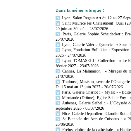
Dans la même rubrique :
Lyon, Salon Regain Art du 12 au 27 Sep
Saint Maurice les Châteauneuf, Quai (29
20 juin au 30 août
- 28/07/2026
Paris, Galerie Sophie Scheidecker : Br
26/07/2026
Lyon, Galerie Valérie Eymeric : « Sous l
Lyon, Fondation Bullukian : Exposition 
2026
- 24/07/2026
Lyon, TOMASELLI Collection : « Le Rhône
février 2027
- 23/07/2026
Cannes, La Malmaison : « Mirages du mo
21/07/2026
Toulouse, Muséum, serre de l’Orangerie 
Du 15 mai au 13 juin 2027
- 20/07/2026
Paris, Galerie Charlot : « My1st » - Editi
Mirmande (Drôme), Eglise Sainte Foy : « 
Aubenas, Galerie Seibel : « L’Odyssée d
septembre 2026
- 05/07/2026
Nice, Galerie Depardieu : Claudio Rotta 
8e Biennale des Arts de Cuiseaux : « Ph
26/06/2026
Fréjus, cloitre de la cathédrale : « Habit