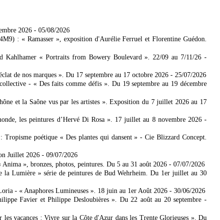
tembre 2026
- 05/08/2026
4M9) : « Ramasser », exposition d'Aurélie Ferruel et Florentine Guédon.
ad Kahlhamer « Portraits from Bowery Boulevard ». 22/09 au 7/11/26
-
'éclat de nos marques ». Du 17 septembre au 17 octobre 2026
- 25/07/2026
collective - « Des faits comme défis ». Du 19 septembre au 19 décembre
 et la Saône vus par les artistes ». Exposition du 7 juillet 2026 au 17
nde, les peintures d’Hervé Di Rosa ». 17 juillet au 8 novembre 2026
-
: Tropisme poétique « Des plantes qui dansent » - Cie Blizzard Concept.
on Juillet 2026
- 09/07/2026
Anima », bronzes, photos, peintures. Du 5 au 31 août 2026
- 07/07/2026
e la Lumière » série de peintures de Bud Wehrheim. Du 1er juillet au 30
Loria - « Anaphores Lumineuses ». 18 juin au 1er Août 2026
- 30/06/2026
ilippe Favier et Philippe Desloubières ». Du 22 août au 20 septembre
-
er les vacances : Vivre sur la Côte d'Azur dans les Trente Glorieuses ». Du