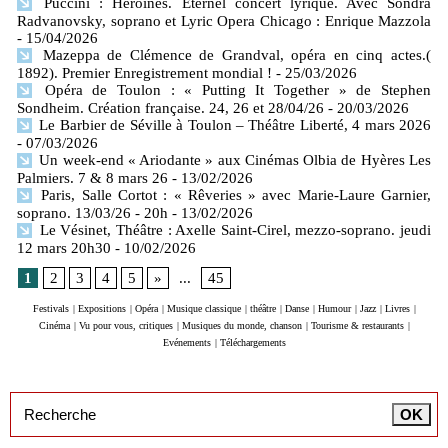
Puccini : Heroines. Éternel concert lyrique. Avec Sondra
Radvanovsky, soprano et Lyric Opera Chicago : Enrique Mazzola
- 15/04/2026
Mazeppa de Clémence de Grandval, opéra en cinq actes.(
1892). Premier Enregistrement mondial !
- 25/03/2026
Opéra de Toulon : « Putting It Together » de Stephen
Sondheim. Création française. 24, 26 et 28/04/26
- 20/03/2026
Le Barbier de Séville à Toulon – Théâtre Liberté, 4 mars 2026
- 07/03/2026
Un week-end « Ariodante » aux Cinémas Olbia de Hyères Les
Palmiers. 7 & 8 mars 26
- 13/02/2026
Paris, Salle Cortot : « Rêveries » avec Marie-Laure Garnier,
soprano. 13/03/26 - 20h
- 13/02/2026
Le Vésinet, Théâtre : Axelle Saint-Cirel, mezzo-soprano. jeudi
12 mars 20h30
- 10/02/2026
1
2
3
4
5
»
...
45
Festivals
|
Expositions
|
Opéra
|
Musique classique
|
théâtre
|
Danse
|
Humour
|
Jazz
|
Livres
|
Cinéma
|
Vu pour vous, critiques
|
Musiques du monde, chanson
|
Tourisme & restaurants
|
Evénements
|
Téléchargements