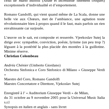
celui de Mario Buffoli (Abate et Incredibile finement croqués)
exceptionnels d’individualité et d’emportement.
Romano Gandolfi, qui vient quand même de La Scala, donne une
belle vie aux Chœurs, met de l’ambiance, une agitation toute
révolutionnaire bien à propos quand il le faut, mais parfois un rien
envahissante car surjouée.
L’œuvre on le sait, est composite et resserrée. Vjeekoslav Sutej la
dirige avec sympathie, conviction, poésie, lyrisme (un peu trop ?)
léguant à la postérité la plus placide des montées à la guillotine.
Minime réserve.
Christian Colombeau
Andréa Chénier
(Umberto Giordano)
Orchestra Sinfonica e Coro Sinfonico di Milano « Giuseppe Verdi
»
Maestro del Coro, Romano Gandolfi
Maestro Concertatore e Direttore, Vjekoslav Sutej
Enregistré à l’ « Auditorium Giuseppe Verdi » de Milan,
du 31 octobre au 9 novembre 2005 pour la Universal Music Italia
s.r.l
Synopsis en italien et anglais - sans livret