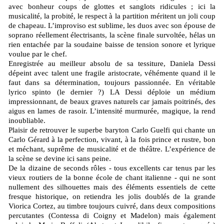
avec bonheur coups de glottes et sanglots ridicules ; ici la
musicalité, la probité, le respect à la partition méritent un joli coup
de chapeau. L’improviso est sublime, les duos avec son épouse de
soprano réellement électrisants, la scène finale survoltée, hélas un
rien entachée par la soudaine baisse de tension sonore et lyrique
voulue par le chef.
Enregistrée au meilleur absolu de sa tessiture, Daniela Dessi
dépeint avec talent une fragile aristocrate, véhémente quand il le
faut dans sa détermination, toujours passionnée. En véritable
lyrico spinto (le dernier ?) LA Dessi déploie un médium
impressionnant, de beaux graves naturels car jamais poitrinés, des
aigus en lames de rasoir. L’intensité murmurée, magique, la rend
inoubliable.
Plaisir de retrouver le superbe baryton Carlo Guelfi qui chante un
Carlo Gérard à la perfection, vivant, à la fois prince et rustre, bon
et méchant, suprême de musicalité et de théâtre. L’expérience de
la scène se devine ici sans peine.
De la dizaine de seconds rôles - tous excellents car tenus par les
vieux routiers de la bonne école de chant italienne - qui ne sont
nullement des silhouettes mais des éléments essentiels de cette
fresque historique, on retiendra les jolis doublés de la grande
Viorica Cortez, au timbre toujours cuivré, dans deux compositions
percutantes (Contessa di Coigny et Madelon) mais également