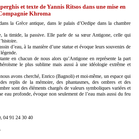
erghis et texte de Yannis Ritsos dans une mise en
la Compagnie Khroma
 dans la Grèce antique, dans le palais d’Oedipe dans la chambre
, la timide, la passive. Elle parle de sa sœur Antigone, celle qui
’histoire.
assin d’eau, à la manière d’une statue et évoque leurs souvenirs de
a légende.
istante en chacun de nous alors qu’Antigone en représente la part
 l’héroïsme le plus sublime mais aussi à une idéologie extrême et
« nous avons cherché, Enrico (Bagnoli) et moi-même, un espace qui
l, des replis de la mémoire, des phantasmes, des ombres et des
ombre sont des éléments chargés de valeurs symboliques variées et
ne eau profonde, évoque non seulement de l’eau mais aussi du feu
0, 04 91 24 30 40
s