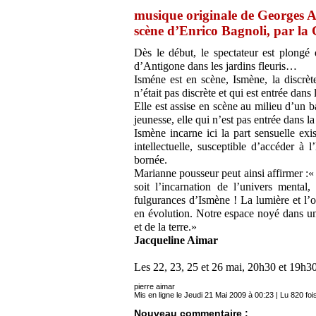
musique originale de Georges Ap
scène d’Enrico Bagnoli, par 
Dès le début, le spectateur est plongé
d’Antigone dans les jardins fleuris…
Isméne est en scène, Ismène, la discrète
n’était pas discrète et qui est entrée dans l
Elle est assise en scène au milieu d’un b
jeunesse, elle qui n’est pas entrée dans l
Ismène incarne ici la part sensuelle ex
intellectuelle, susceptible d’accéder à
bornée.
Marianne pousseur peut ainsi affirmer :
soit l’incarnation de l’univers menta
fulgurances d’Ismène ! La lumière et l’
en évolution. Notre espace noyé dans u
et de la terre.»
Jacqueline Aimar
Les 22, 23, 25 et 26 mai, 20h30 et 19h3
pierre aimar
Mis en ligne le Jeudi 21 Mai 2009 à 00:23 | Lu 820 foi
Nouveau commentaire :