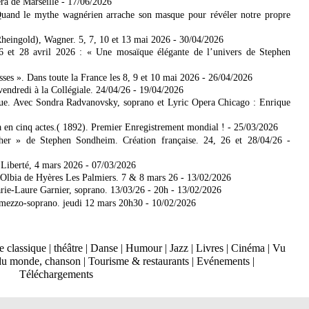
ra de Marseille
- 17/06/2026
uand le mythe wagnérien arrache son masque pour révéler notre propre
heingold), Wagner. 5, 7, 10 et 13 mai 2026
- 30/04/2026
6 et 28 avril 2026 : « Une mosaïque élégante de l’univers de Stephen
s ». Dans toute la France les 8, 9 et 10 mai 2026
- 26/04/2026
endredi à la Collégiale. 24/04/26
- 19/04/2026
ique. Avec Sondra Radvanovsky, soprano et Lyric Opera Chicago : Enrique
en cinq actes.( 1892). Premier Enregistrement mondial !
- 25/03/2026
er » de Stephen Sondheim. Création française. 24, 26 et 28/04/26
-
 Liberté, 4 mars 2026
- 07/03/2026
lbia de Hyères Les Palmiers. 7 & 8 mars 26
- 13/02/2026
arie-Laure Garnier, soprano. 13/03/26 - 20h
- 13/02/2026
, mezzo-soprano. jeudi 12 mars 20h30
- 10/02/2026
 classique
|
théâtre
|
Danse
|
Humour
|
Jazz
|
Livres
|
Cinéma
|
Vu
du monde, chanson
|
Tourisme & restaurants
|
Evénements
|
Téléchargements