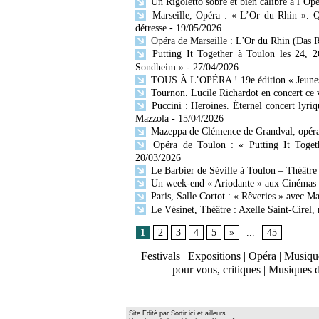
Un Rigoletto sobre et bien calibré à l’Opé
Marseille, Opéra : « L’Or du Rhin ». Q
détresse
- 19/05/2026
Opéra de Marseille : L'Or du Rhin (Das R
Putting It Together à Toulon les 24, 2
Sondheim »
- 27/04/2026
TOUS À L’OPÉRA ! 19e édition « Jeunesse
Tournon. Lucile Richardot en concert ce v
Puccini : Heroines. Éternel concert lyr
Mazzola
- 15/04/2026
Mazeppa de Clémence de Grandval, opéra 
Opéra de Toulon : « Putting It Togeth
20/03/2026
Le Barbier de Séville à Toulon – Théâtre
Un week-end « Ariodante » aux Cinémas O
Paris, Salle Cortot : « Rêveries » avec M
Le Vésinet, Théâtre : Axelle Saint-Cirel
1
2
3
4
5
»
...
45
Festivals
|
Expositions
|
Opéra
|
Musique
pour vous, critiques
|
Musiques 
Site Edité par Sortir ici et ailleurs