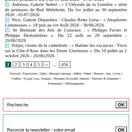
Aubenas, Galerie Seibel : « L’Odyssée de la Lumière » série
de peintures de Bud Wehrheim. Du 1er juillet au 30 septembre
2026
- 05/07/2026
Nice, Galerie Depardieu : Claudio Rotta Loria - « Anaphores
Lumineuses ». 18 juin au 1er Août 2026
- 30/06/2026
8e Biennale des Arts de Cuiseaux : « Philippe Favier et
Philippe Desloubières ». Du 22 août au 20 septembre
-
26/06/2026
Fréjus, cloitre de la cathédrale : « Habiter les vacances : Vivre
sur la Côte d'Azur dans les Trente Glorieuses ». Du 10 juillet au 2
octobre 2026
- 26/06/2026
1
2
3
4
5
»
...
456
Festivals
|
Expositions
|
Opéra
|
Musique classique
|
théâtre
|
Danse
|
Humour
|
Jazz
|
Livres
|
Cinéma
|
Vu pour vous, critiques
|
Musiques du monde, chanson
|
Tourisme & restaurants
|
Evénements
|
Téléchargements
Inscription à la newsletter