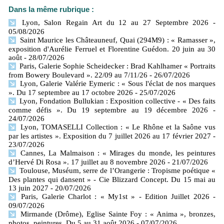
Dans la même rubrique :
Lyon, Salon Regain Art du 12 au 27 Septembre 2026
-
05/08/2026
Saint Maurice les Châteauneuf, Quai (294M9) : « Ramasser »,
exposition d'Aurélie Ferruel et Florentine Guédon. 20 juin au 30
août
- 28/07/2026
Paris, Galerie Sophie Scheidecker : Brad Kahlhamer « Portraits
from Bowery Boulevard ». 22/09 au 7/11/26
- 26/07/2026
Lyon, Galerie Valérie Eymeric : « Sous l'éclat de nos marques
». Du 17 septembre au 17 octobre 2026
- 25/07/2026
Lyon, Fondation Bullukian : Exposition collective - « Des faits
comme défis ». Du 19 septembre au 19 décembre 2026
-
24/07/2026
Lyon, TOMASELLI Collection : « Le Rhône et la Saône vus
par les artistes ». Exposition du 7 juillet 2026 au 17 février 2027
-
23/07/2026
Cannes, La Malmaison : « Mirages du monde, les peintures
d’Hervé Di Rosa ». 17 juillet au 8 novembre 2026
- 21/07/2026
Toulouse, Muséum, serre de l’Orangerie : Tropisme poétique «
Des plantes qui dansent » - Cie Blizzard Concept. Du 15 mai au
13 juin 2027
- 20/07/2026
Paris, Galerie Charlot : « My1st » - Edition Juillet 2026
-
09/07/2026
Mirmande (Drôme), Eglise Sainte Foy : « Anima », bronzes,
photos, peintures. Du 5 au 31 août 2026
- 07/07/2026