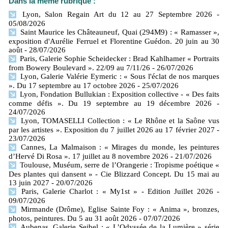
Dans la même rubrique :
Lyon, Salon Regain Art du 12 au 27 Septembre 2026
-
05/08/2026
Saint Maurice les Châteauneuf, Quai (294M9) : « Ramasser »,
exposition d'Aurélie Ferruel et Florentine Guédon. 20 juin au 30
août
- 28/07/2026
Paris, Galerie Sophie Scheidecker : Brad Kahlhamer « Portraits
from Bowery Boulevard ». 22/09 au 7/11/26
- 26/07/2026
Lyon, Galerie Valérie Eymeric : « Sous l'éclat de nos marques
». Du 17 septembre au 17 octobre 2026
- 25/07/2026
Lyon, Fondation Bullukian : Exposition collective - « Des faits
comme défis ». Du 19 septembre au 19 décembre 2026
-
24/07/2026
Lyon, TOMASELLI Collection : « Le Rhône et la Saône vus
par les artistes ». Exposition du 7 juillet 2026 au 17 février 2027
-
23/07/2026
Cannes, La Malmaison : « Mirages du monde, les peintures
d’Hervé Di Rosa ». 17 juillet au 8 novembre 2026
- 21/07/2026
Toulouse, Muséum, serre de l’Orangerie : Tropisme poétique «
Des plantes qui dansent » - Cie Blizzard Concept. Du 15 mai au
13 juin 2027
- 20/07/2026
Paris, Galerie Charlot : « My1st » - Edition Juillet 2026
-
09/07/2026
Mirmande (Drôme), Eglise Sainte Foy : « Anima », bronzes,
photos, peintures. Du 5 au 31 août 2026
- 07/07/2026
Aubenas, Galerie Seibel : « L’Odyssée de la Lumière » série