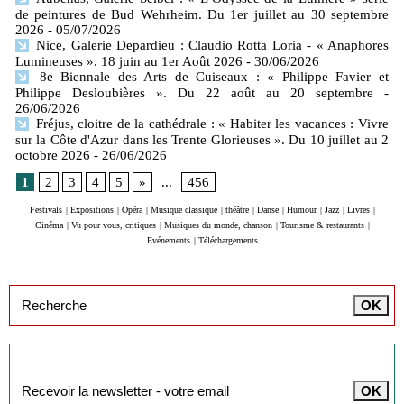
de peintures de Bud Wehrheim. Du 1er juillet au 30 septembre
2026
- 05/07/2026
Nice, Galerie Depardieu : Claudio Rotta Loria - « Anaphores
Lumineuses ». 18 juin au 1er Août 2026
- 30/06/2026
8e Biennale des Arts de Cuiseaux : « Philippe Favier et
Philippe Desloubières ». Du 22 août au 20 septembre
-
26/06/2026
Fréjus, cloitre de la cathédrale : « Habiter les vacances : Vivre
sur la Côte d'Azur dans les Trente Glorieuses ». Du 10 juillet au 2
octobre 2026
- 26/06/2026
1
2
3
4
5
»
...
456
Festivals
|
Expositions
|
Opéra
|
Musique classique
|
théâtre
|
Danse
|
Humour
|
Jazz
|
Livres
|
Cinéma
|
Vu pour vous, critiques
|
Musiques du monde, chanson
|
Tourisme & restaurants
|
Evénements
|
Téléchargements
Inscription à la newsletter