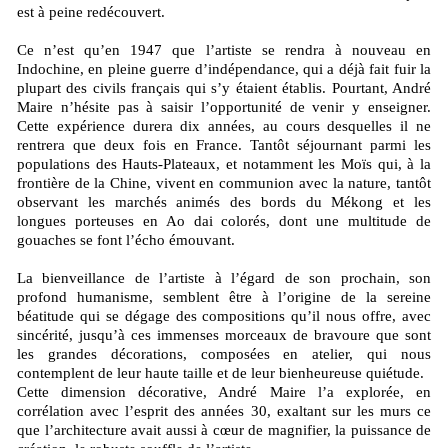
est à peine redécouvert.
Ce n’est qu’en 1947 que l’artiste se rendra à nouveau en
Indochine, en pleine guerre d’indépendance, qui a déjà fait fuir la
plupart des civils français qui s’y étaient établis. Pourtant, André
Maire n’hésite pas à saisir l’opportunité de venir y enseigner.
Cette expérience durera dix années, au cours desquelles il ne
rentrera que deux fois en France. Tantôt séjournant parmi les
populations des Hauts-Plateaux, et notamment les Moïs qui, à la
frontière de la Chine, vivent en communion avec la nature, tantôt
observant les marchés animés des bords du Mékong et les
longues porteuses en Ao dai colorés, dont une multitude de
gouaches se font l’écho émouvant.
La bienveillance de l’artiste à l’égard de son prochain, son
profond humanisme, semblent être à l’origine de la sereine
béatitude qui se dégage des compositions qu’il nous offre, avec
sincérité, jusqu’à ces immenses morceaux de bravoure que sont
les grandes décorations, composées en atelier, qui nous
contemplent de leur haute taille et de leur bienheureuse quiétude.
Cette dimension décorative, André Maire l’a explorée, en
corrélation avec l’esprit des années 30, exaltant sur les murs ce
que l’architecture avait aussi à cœur de magnifier, la puissance de