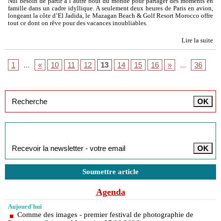
Nul besoin de partir à l’autre bout du monde pour partager des moments en
famille dans un cadre idyllique. A seulement deux heures de Paris en avion,
longeant la côte d’El Jadida, le Mazagan Beach & Golf Resort Morocco offre
tout ce dont on rêve pour des vacances inoubliables.
Lire la suite
1
...
«
10
11
12
13
14
15
16
»
...
36
Inscription à la newsletter
Soumettre article
Agenda
Aujourd'hui
Comme des images - premier festival de photographie de