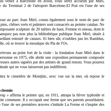
vous venez à Barcelone en avion, vous serez accueilli par Miró,
 du Terminal 2 de l'aéroport Barcelone-El Prat est l'une de ses
n tour au parc Joan Miró, connu également sous le nom de parc de
pins, chênes verts et palmiers sont consacrés au peintre catalan. Ne
imposante sculpture de 20 mètres de haut, Femme et oiseau, dont le
 manquez pas non plus la bibliothèque publique Joan Miró, située à
ueillant entouré de canaux. Et bien sûr, n'oubliez pas les Ramblas,
ille, où se trouve la mosaïque du Pla de l'Os.
rivons au point fort de la visite : la fondation Joan Miró dans le
n personne en 1975, elle abrite une exposition permanente composée
euses autres signées par des artistes de grand renom. Vous pourrez
inale qui ne vous laisseront pas indifférent.
sitez le cimetière de Montjüic, avec vue sur la mer, où repose le
e chemin
oig »
affirma le peintre qui, en 1911, attrapa la fièvre typhoïde et
tite commune. Il y occupait une ferme que ses parents possédaient.
e l'une de ses premières œuvres s'intitule La Ferme et s'inspire des