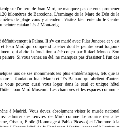
t-roig sur l'œuvre de Joan Miró, ne manquez pas de vous promener
120 kilomètres de Barcelone. L'ermitage de la Mare de Déu de la
mètres de plage vous y attendent. Visitez bien entendu le Centre
u peintre catalan liés à Mont-roig.
 définitivement à Palma. Il s'y est marié avec Pilar Juncosa et y est
 et Joan Miró qui comprend l'atelier dont le peintre avait toujours
 bâtiment qui abrite la fondation a été conçu par Rafael Moneo. Son
eintre. Si vous venez en été, ne manquez pas d'assister à l'un des
uelques-uns de ses monuments les plus emblématiques, tels que la
ncore la fondation Juan March et l'Es Baluard qui abritent d'autres
e vous pouvez aussi vous loger dans le seul et unique hôtel
t de l'hôtel Joan Miró Museum. Les chambres et les espaces communs
ène à Madrid. Vous devez absolument visiter le musée national
urrez admirer des œuvres de Miró comme Le sourire des ailes
emme, Oiseau, Étoile (Hommage à Pablo Picasso) et L'homme à la