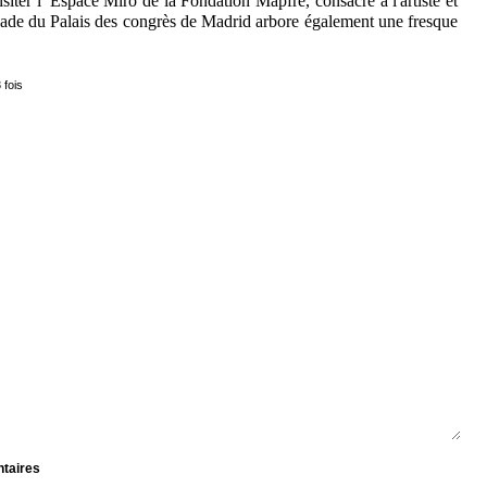
isiter l' Espace Miró de la Fondation Mapfre, consacré à l'artiste et
çade du Palais des congrès de Madrid arbore également une fresque
 fois
ntaires