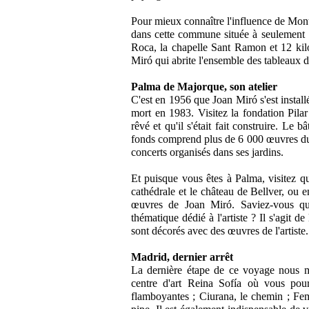
Pour mieux connaître l'influence de Mon
dans cette commune située à seulement 
Roca, la chapelle Sant Ramon et 12 kilo
Miró qui abrite l'ensemble des tableaux d
Palma de Majorque, son atelier
C'est en 1956 que Joan Miró s'est installé
mort en 1983. Visitez la fondation Pilar
rêvé et qu'il s'était fait construire. Le
fonds comprend plus de 6 000 œuvres du p
concerts organisés dans ses jardins.
Et puisque vous êtes à Palma, visitez q
cathédrale et le château de Bellver, ou e
œuvres de Joan Miró. Saviez-vous qu
thématique dédié à l'artiste ? Il s'agi
sont décorés avec des œuvres de l'artiste.
Madrid, dernier arrêt
La dernière étape de ce voyage nous m
centre d'art Reina Sofía où vous po
flamboyantes ; Ciurana, le chemin ; F