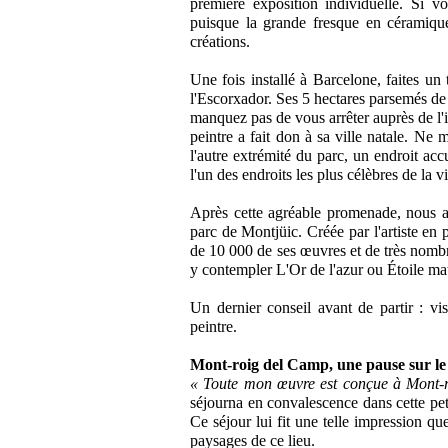
première exposition individuelle. Si 
puisque la grande fresque en céramique
créations.
Une fois installé à Barcelone, faites u
l'Escorxador. Ses 5 hectares parsemés de 
manquez pas de vous arrêter auprès de l'
peintre a fait don à sa ville natale. Ne
l'autre extrémité du parc, un endroit acc
l'un des endroits les plus célèbres de la v
Après cette agréable promenade, nous ar
parc de Montjüic. Créée par l'artiste e
de 10 000 de ses œuvres et de très nombr
y contempler L'Or de l'azur ou Étoile mat
Un dernier conseil avant de partir : vi
peintre.
Mont-roig del Camp, une pause sur l
« Toute mon œuvre est conçue à Mont-r
séjourna en convalescence dans cette pe
Ce séjour lui fit une telle impression qu
paysages de ce lieu.