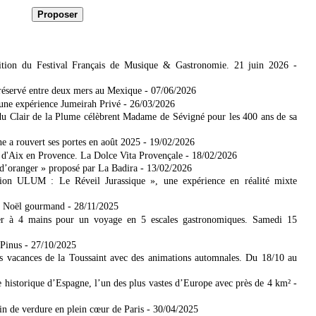
tion du Festival Français de Musique & Gastronomie. 21 juin 2026
-
réservé entre deux mers​ au Mexique
- 07/06/2026
 une expérience Jumeirah Privé
- 26/03/2026
u Clair de la Plume célèbrent Madame de Sévigné pour les 400 ans de sa
 a rouvert ses portes en août 2025
- 19/02/2026
r d'Aix en Provence. La Dolce Vita Provençale
- 18/02/2026
d’oranger » proposé par La Badira
- 13/02/2026
on ULUM : Le Réveil Jurassique », une expérience en réalité mixte
on Noël gourmand
- 28/11/2025
er à 4 mains pour un voyage en 5 escales gastronomiques. Samedi 15
-Pinus
- 27/10/2025
s vacances de la Toussaint avec des animations automnales. Du 18/10 au
e historique d’Espagne, l’un des plus vastes d’Europe avec près de 4 km²
-
rin de verdure en plein cœur de Paris
- 30/04/2025