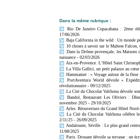
Dans la même rubrique :
Rio De Janeiro Copacabana : 2ème édi
17/06/2026
Baja California in the wild : Un monde p
10 choses à savoir sur le Maltese Falcon,
Dans la Drôme provençale, les Maisons d
naissance
- 02/03/2026
Aix-en-Provence. L’Hôtel Saint Christophe
La Villa Gallici, un petit palazzo au cœu
Hammamet : « Voyage autour de la fleur 
PortAventura World dévoile « Expéditi
révolutionnaire
- 09/12/2025
La Cité du Chocolat Valrhona dévoile s
Bandol, Restaurant Les Oliviers : Dîn
novembre 2025
- 29/10/2025
Arles. Réouverture du Grand Hôtel Nord
La Cité du Chocolat Valrhona célèbre le
2/11/25
- 26/09/2025
Andalousie, Séville : Le plus grand centr
11/08/2025
Paris. Drouant dévoile sa terrasse : un éc