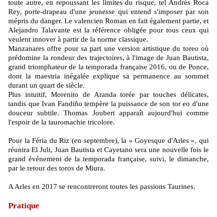
toute autre, en repoussant les limites du risque, tel Andrés Roca
Rey, porte-drapeau d'une jeunesse qui entend s'imposer par son
mépris du danger. Le valencien Roman en fait également partie, et
Alejandro Talavante est la référence obligée pour tous ceux qui
veulent innover à partir de la norme classique.
Manzanares offre pour sa part une version artistique du toreo où
prédomine la rondeur des trajectoires, à l'image de Juan Bautista,
grand triomphateur de la temporada française 2016, ou de Ponce,
dont la maestria inégalée explique sa permanence au sommet
durant un quart de siècle.
Plus intuitif, Morenito de Aranda torée par touches délicates,
tandis que Ivan Fandiño tempère la puissance de son tor eo d'une
douceur subtile. Thomas Joubert apparaît aujourd'hui comme
l'espoir de la tauromachie tricolore.
Pour la Féria du Riz (en septembre), la « Goyesque d'Arles », qui
réunira El Juli, Juan Bautista et Cayetano sera une nouvelle fois le
grand événement de la temporada française, suivi, le dimanche,
par le retour des toros de Miura.
A Arles en 2017 se rencontreront toutes les passions Taurines.
Pratique