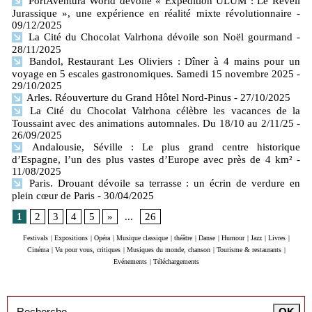
PortAventura World dévoile « Expédition ULUM : Le Réveil
Jurassique », une expérience en réalité mixte révolutionnaire
-
09/12/2025
La Cité du Chocolat Valrhona dévoile son Noël gourmand
-
28/11/2025
Bandol, Restaurant Les Oliviers : Dîner à 4 mains pour un
voyage en 5 escales gastronomiques. Samedi 15 novembre 2025
-
29/10/2025
Arles. Réouverture du Grand Hôtel Nord-Pinus
- 27/10/2025
La Cité du Chocolat Valrhona célèbre les vacances de la
Toussaint avec des animations automnales. Du 18/10 au 2/11/25
-
26/09/2025
Andalousie, Séville : Le plus grand centre historique
d’Espagne, l’un des plus vastes d’Europe avec près de 4 km²
-
11/08/2025
Paris. Drouant dévoile sa terrasse : un écrin de verdure en
plein cœur de Paris
- 30/04/2025
1
2
3
4
5
»
...
26
Festivals
|
Expositions
|
Opéra
|
Musique classique
|
théâtre
|
Danse
|
Humour
|
Jazz
|
Livres
|
Cinéma
|
Vu pour vous, critiques
|
Musiques du monde, chanson
|
Tourisme & restaurants
|
Evénements
|
Téléchargements