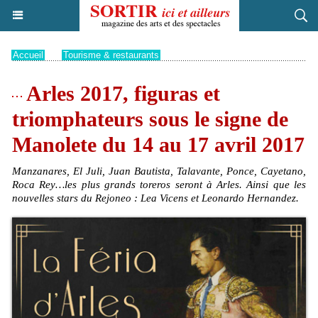
Accueil
>
Tourisme & restaurants
Arles 2017, figuras et
triomphateurs sous le signe de
Manolete du 14 au 17 avril 2017
Manzanares, El Juli, Juan Bautista, Talavante, Ponce, Cayetano,
Roca Rey…les plus grands toreros seront à Arles. Ainsi que les
nouvelles stars du Rejoneo : Lea Vicens et Leonardo Hernandez.