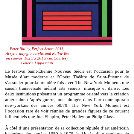
Peter Halley, Perfect Sense, 2011,
Acrylic, day-glo acrylic and Roll-a-Tex
on canvas, 182,9 x 201,3 cm, Courtesy
Galerie Xippasclub
Le festival Saint-Étienne Nouveau Siècle est l’occasion pour le
Musée d’art moderne et l’Opéra Théâtre de Saint-Étienne de
s’associer pour la première fois avec The New York Moment, une
saison transversale mêlant arts visuels, musique et danse. Les
deux institutions présentent un programme orienté vers la création
américaine d’après-guerre, une plongée dans l’art contemporain
new-yorkais des années 60/70. The New York Moment est
l’occasion rare de voir réunies de grandes figures de ce courant
influent tels que Joel Shapiro, Peter Halley ou Philip Glass.
À côté d’une présentation de sa collection réputée d’art américain
historique des années 1950 à 1970, le Musée d’art moderne de