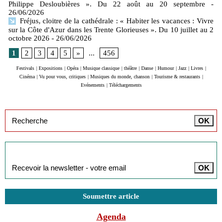
Philippe Desloubières ». Du 22 août au 20 septembre
-
26/06/2026
Fréjus, cloitre de la cathédrale : « Habiter les vacances : Vivre
sur la Côte d'Azur dans les Trente Glorieuses ». Du 10 juillet au 2
octobre 2026
- 26/06/2026
1
2
3
4
5
»
...
456
Festivals
|
Expositions
|
Opéra
|
Musique classique
|
théâtre
|
Danse
|
Humour
|
Jazz
|
Livres
|
Cinéma
|
Vu pour vous, critiques
|
Musiques du monde, chanson
|
Tourisme & restaurants
|
Evénements
|
Téléchargements
Inscription à la newsletter
Soumettre article
Agenda