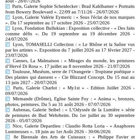
août
- 28/07/2026
Paris, Galerie Sophie Scheidecker : Brad Kahlhamer « Portraits
from Bowery Boulevard ». 22/09 au 7/11/26
- 26/07/2026
Lyon, Galerie Valérie Eymeric : « Sous l'éclat de nos marques
». Du 17 septembre au 17 octobre 2026
- 25/07/2026
Lyon, Fondation Bullukian : Exposition collective - « Des faits
comme défis ». Du 19 septembre au 19 décembre 2026
-
24/07/2026
Lyon, TOMASELLI Collection : « Le Rhône et la Saône vus
par les artistes ». Exposition du 7 juillet 2026 au 17 février 2027
-
23/07/2026
Cannes, La Malmaison : « Mirages du monde, les peintures
d’Hervé Di Rosa ». 17 juillet au 8 novembre 2026
- 21/07/2026
Toulouse, Muséum, serre de l’Orangerie : Tropisme poétique «
Des plantes qui dansent » - Cie Blizzard Concept. Du 15 mai au
13 juin 2027
- 20/07/2026
Paris, Galerie Charlot : « My1st » - Edition Juillet 2026
-
09/07/2026
Mirmande (Drôme), Eglise Sainte Foy : « Anima », bronzes,
photos, peintures. Du 5 au 31 août 2026
- 07/07/2026
Aubenas, Galerie Seibel : « L’Odyssée de la Lumière » série
de peintures de Bud Wehrheim. Du 1er juillet au 30 septembre
2026
- 05/07/2026
Nice, Galerie Depardieu : Claudio Rotta Loria - « Anaphores
Lumineuses ». 18 juin au 1er Août 2026
- 30/06/2026
8e Biennale des Arts de Cuiseaux : « Philippe Favier et