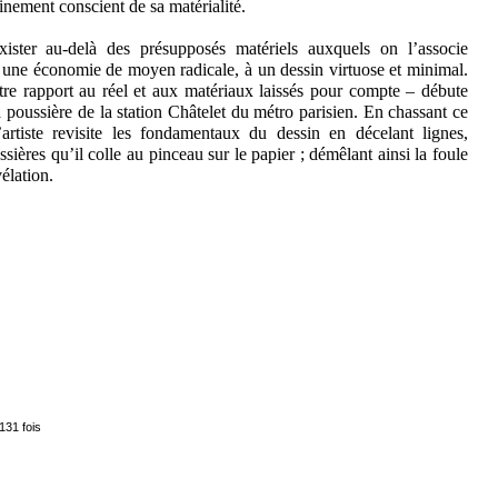
inement conscient de sa matérialité.
xister au-delà des présupposés matériels auxquels on l’associe
c une économie de moyen radicale, à un dessin virtuose et minimal.
tre rapport au réel et aux matériaux laissés pour compte – débute
la poussière de la station Châtelet du métro parisien. En chassant ce
’artiste revisite les fondamentaux du dessin en décelant lignes,
ssières qu’il colle au pinceau sur le papier ; démêlant ainsi la foule
élation.
131 fois