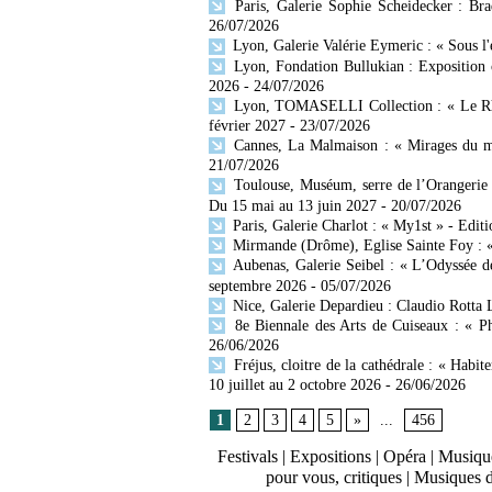
Paris, Galerie Sophie Scheidecker : Br
26/07/2026
Lyon, Galerie Valérie Eymeric : « Sous l
Lyon, Fondation Bullukian : Exposition 
2026
- 24/07/2026
Lyon, TOMASELLI Collection : « Le Rhône
février 2027
- 23/07/2026
Cannes, La Malmaison : « Mirages du mo
21/07/2026
Toulouse, Muséum, serre de l’Orangerie 
Du 15 mai au 13 juin 2027
- 20/07/2026
Paris, Galerie Charlot : « My1st » - Editi
Mirmande (Drôme), Eglise Sainte Foy : « 
Aubenas, Galerie Seibel : « L’Odyssée d
septembre 2026
- 05/07/2026
Nice, Galerie Depardieu : Claudio Rotta 
8e Biennale des Arts de Cuiseaux : « Ph
26/06/2026
Fréjus, cloitre de la cathédrale : « Habit
10 juillet au 2 octobre 2026
- 26/06/2026
1
2
3
4
5
»
...
456
Festivals
|
Expositions
|
Opéra
|
Musique
pour vous, critiques
|
Musiques 