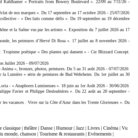
ad Kahlhamer « Portraits from Bowery Boulevard ». 22/09 au 7/11/26
-
'éclat de nos marques ». Du 17 septembre au 17 octobre 2026
- 25/07/2026
collective - « Des faits comme défis ». Du 19 septembre au 19 décembre
 et la Saône vus par les artistes ». Exposition du 7 juillet 2026 au 17
nde, les peintures d’Hervé Di Rosa ». 17 juillet au 8 novembre 2026
-
: Tropisme poétique « Des plantes qui dansent » - Cie Blizzard Concept.
on Juillet 2026
- 09/07/2026
Anima », bronzes, photos, peintures. Du 5 au 31 août 2026
- 07/07/2026
e la Lumière » série de peintures de Bud Wehrheim. Du 1er juillet au 30
Loria - « Anaphores Lumineuses ». 18 juin au 1er Août 2026
- 30/06/2026
ilippe Favier et Philippe Desloubières ». Du 22 août au 20 septembre
-
er les vacances : Vivre sur la Côte d'Azur dans les Trente Glorieuses ». Du
 classique
|
théâtre
|
Danse
|
Humour
|
Jazz
|
Livres
|
Cinéma
|
Vu
du monde, chanson
|
Tourisme & restaurants
|
Evénements
|