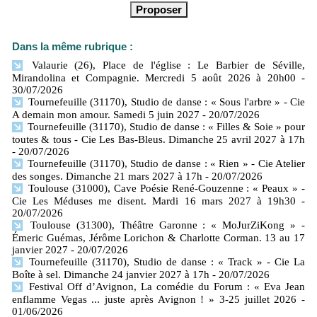
Dans la même rubrique :
Valaurie (26), Place de l'église : Le Barbier de Séville,
Mirandolina et Compagnie. Mercredi 5 août 2026 à 20h00
-
30/07/2026
Tournefeuille (31170), Studio de danse : « Sous l'arbre » - Cie
A demain mon amour. Samedi 5 juin 2027
- 20/07/2026
Tournefeuille (31170), Studio de danse : « Filles & Soie » pour
toutes & tous - Cie Les Bas-Bleus. Dimanche 25 avril 2027 à 17h
- 20/07/2026
Tournefeuille (31170), Studio de danse : « Rien » - Cie Atelier
des songes. Dimanche 21 mars 2027 à 17h
- 20/07/2026
Toulouse (31000), Cave Poésie René-Gouzenne : « Peaux » -
Cie Les Méduses me disent. Mardi 16 mars 2027 à 19h30
-
20/07/2026
Toulouse (31300), Théâtre Garonne : « MoJurZiKong » -
Émeric Guémas, Jérôme Lorichon & Charlotte Corman. 13 au 17
janvier 2027
- 20/07/2026
Tournefeuille (31170), Studio de danse : « Track » - Cie La
Boîte à sel. Dimanche 24 janvier 2027 à 17h
- 20/07/2026
Festival Off d’Avignon, La comédie du Forum : « Eva Jean
enflamme Vegas ... juste après Avignon ! » 3-25 juillet 2026
-
01/06/2026