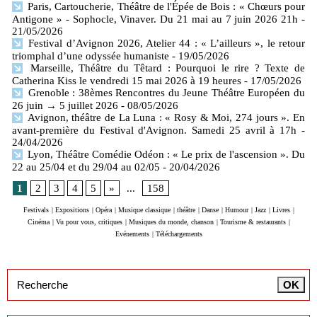
Paris, Cartoucherie, Théâtre de l'Épée de Bois : « Chœurs pour
Antigone » - Sophocle, Vinaver. Du 21 mai au 7 juin 2026 21h
-
21/05/2026
Festival d’Avignon 2026, Atelier 44 : « L’ailleurs », le retour
triomphal d’une odyssée humaniste
- 19/05/2026
Marseille, Théâtre du Têtard : Pourquoi le rire ? Texte de
Catherina Kiss le vendredi 15 mai 2026 à 19 heures
- 17/05/2026
Grenoble : 38èmes Rencontres du Jeune Théâtre Européen du
26 juin → 5 juillet 2026
- 08/05/2026
Avignon, théâtre de La Luna : « Rosy & Moi, 274 jours ». En
avant-première du Festival d'Avignon. Samedi 25 avril à 17h
-
24/04/2026
Lyon, Théâtre Comédie Odéon : « Le prix de l'ascension ». Du
22 au 25/04 et du 29/04 au 02/05
- 20/04/2026
1
2
3
4
5
»
...
158
Festivals
|
Expositions
|
Opéra
|
Musique classique
|
théâtre
|
Danse
|
Humour
|
Jazz
|
Livres
|
Cinéma
|
Vu pour vous, critiques
|
Musiques du monde, chanson
|
Tourisme & restaurants
|
Evénements
|
Téléchargements