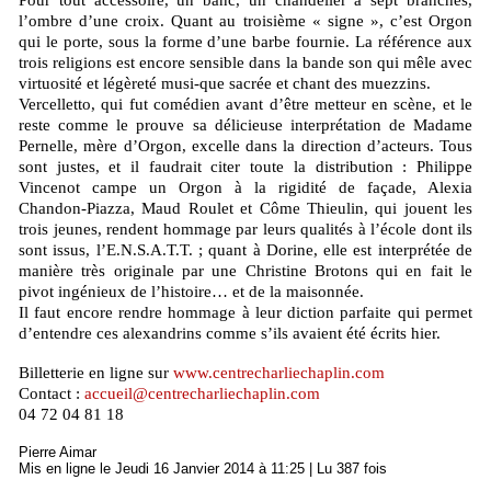
Pour tout accessoire, un banc, un chandelier à sept branches,
l’ombre d’une croix. Quant au troisième « signe », c’est Orgon
qui le porte, sous la forme d’une barbe fournie. La référence aux
trois religions est encore sensible dans la bande son qui mêle avec
virtuosité et légèreté musi-que sacrée et chant des muezzins.
Vercelletto, qui fut comédien avant d’être metteur en scène, et le
reste comme le prouve sa délicieuse interprétation de Madame
Pernelle, mère d’Orgon, excelle dans la direction d’acteurs. Tous
sont justes, et il faudrait citer toute la distribution : Philippe
Vincenot campe un Orgon à la rigidité de façade, Alexia
Chandon-Piazza, Maud Roulet et Côme Thieulin, qui jouent les
trois jeunes, rendent hommage par leurs qualités à l’école dont ils
sont issus, l’E.N.S.A.T.T. ; quant à Dorine, elle est interprétée de
manière très originale par une Christine Brotons qui en fait le
pivot ingénieux de l’histoire… et de la maisonnée.
Il faut encore rendre hommage à leur diction parfaite qui permet
d’entendre ces alexandrins comme s’ils avaient été écrits hier.
Billetterie en ligne sur
www.centrecharliechaplin.com
Contact :
accueil@centrecharliechaplin.com
04 72 04 81 18
Pierre Aimar
Mis en ligne le Jeudi 16 Janvier 2014 à 11:25 | Lu 387 fois