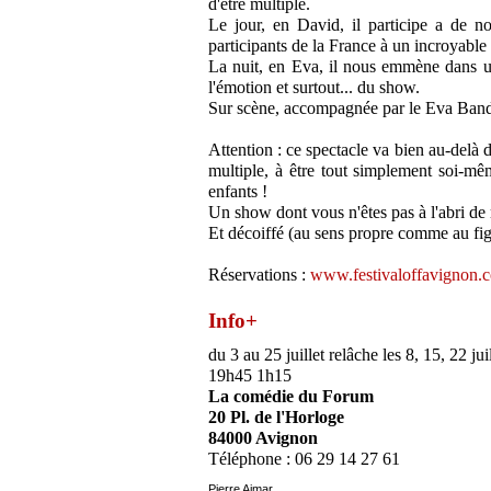
d'être multiple.
Le jour, en David, il participe a de 
participants de la France à un incroyable 
La nuit, en Eva, il nous emmène dans 
l'émotion et surtout... du show.
Sur scène, accompagnée par le Eva Band e
Attention : ce spectacle va bien au-delà d
multiple, à être tout simplement soi-mê
enfants !
Un show dont vous n'êtes pas à l'abri de 
Et décoiffé (au sens propre comme au fig
Réservations :
www.festivaloffavignon.c
Info+
du 3 au 25 juillet relâche les 8, 15, 22 juil
19h45 1h15
La comédie du Forum
20 Pl. de l'Horloge
84000 Avignon
Téléphone : 06 29 14 27 61
Pierre Aimar