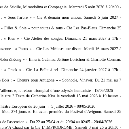
bier de Séville, Mirandolina et Compagnie. Mercredi 5 août 2026 à 20h00
-
e : « Sous l'arbre » - Cie A demain mon amour. Samedi 5 juin 2027
-
: « Filles & Soie » pour toutes & tous - Cie Les Bas-Bleus. Dimanche 25
 : « Rien » - Cie Atelier des songes. Dimanche 21 mars 2027 à 17h
-
zenne : « Peaux » - Cie Les Méduses me disent. Mardi 16 mars 2027 à
 MoJurZiKong » - Émeric Guémas, Jérôme Lorichon & Charlotte Corman.
 : « Track » - Cie La Boîte à sel. Dimanche 24 janvier 2027 à 17h
-
de Bois : « Chœurs pour Antigone » - Sophocle, Vinaver. Du 21 mai au 7
’ailleurs », le retour triomphal d’une odyssée humaniste
- 19/05/2026
le rire ? Texte de Catherina Kiss le vendredi 15 mai 2026 à 19 heures
-
héâtre Européen du 26 juin → 5 juillet 2026
- 08/05/2026
 Moi, 274 jours ». En avant-première du Festival d'Avignon. Samedi 25
de l'ascension ». Du 22 au 25/04 et du 29/04 au 02/05
- 20/04/2026
 Impro’A Chaud par la Cie L’IMPRODROME. Samedi 3 mai 26 à 20h30
-