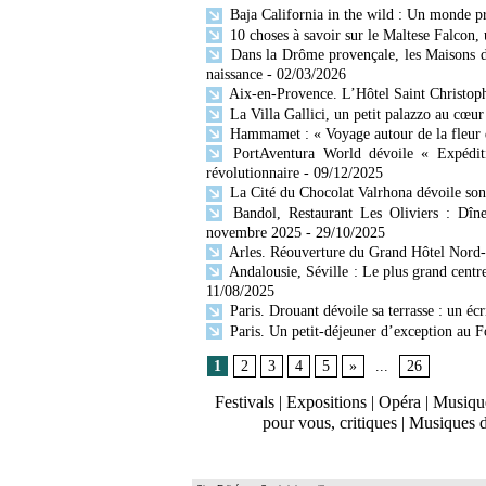
Baja California in the wild : Un monde p
10 choses à savoir sur le Maltese Falcon,
Dans la Drôme provençale, les Maisons d
naissance
- 02/03/2026
Aix-en-Provence. L’Hôtel Saint Christophe
La Villa Gallici, un petit palazzo au cœu
Hammamet : « Voyage autour de la fleur 
PortAventura World dévoile « Expéditi
révolutionnaire
- 09/12/2025
La Cité du Chocolat Valrhona dévoile s
Bandol, Restaurant Les Oliviers : Dîn
novembre 2025
- 29/10/2025
Arles. Réouverture du Grand Hôtel Nord
Andalousie, Séville : Le plus grand centr
11/08/2025
Paris. Drouant dévoile sa terrasse : un éc
Paris. Un petit-déjeuner d’exception au F
1
2
3
4
5
»
...
26
Festivals
|
Expositions
|
Opéra
|
Musique
pour vous, critiques
|
Musiques 