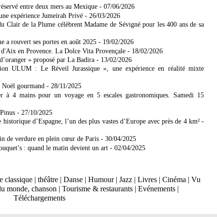
réservé entre deux mers​ au Mexique
- 07/06/2026
 une expérience Jumeirah Privé
- 26/03/2026
u Clair de la Plume célèbrent Madame de Sévigné pour les 400 ans de sa
 a rouvert ses portes en août 2025
- 19/02/2026
r d'Aix en Provence. La Dolce Vita Provençale
- 18/02/2026
d’oranger » proposé par La Badira
- 13/02/2026
on ULUM : Le Réveil Jurassique », une expérience en réalité mixte
on Noël gourmand
- 28/11/2025
er à 4 mains pour un voyage en 5 escales gastronomiques. Samedi 15
-Pinus
- 27/10/2025
e historique d’Espagne, l’un des plus vastes d’Europe avec près de 4 km²
-
rin de verdure en plein cœur de Paris
- 30/04/2025
ouquet’s : quand le matin devient un art
- 02/04/2025
 classique
|
théâtre
|
Danse
|
Humour
|
Jazz
|
Livres
|
Cinéma
|
Vu
du monde, chanson
|
Tourisme & restaurants
|
Evénements
|
Téléchargements