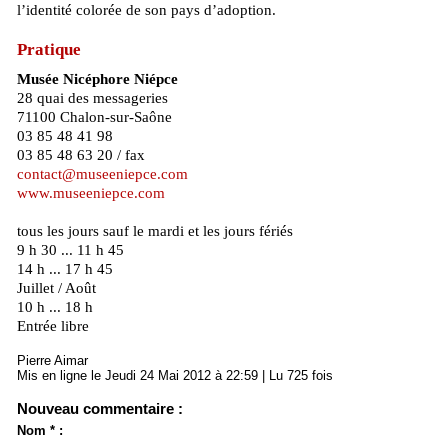
l’identité colorée de son pays d’adoption.
Pratique
Musée Nicéphore Niépce
28 quai des messageries
71100 Chalon-sur-Saône
03 85 48 41 98
03 85 48 63 20 / fax
contact@museeniepce.com
www.museeniepce.com
tous les jours sauf le mardi et les jours fériés
9 h 30 ... 11 h 45
14 h ... 17 h 45
Juillet / Août
10 h ... 18 h
Entrée libre
Pierre Aimar
Mis en ligne le Jeudi 24 Mai 2012 à 22:59 | Lu 725 fois
Nouveau commentaire :
Nom * :