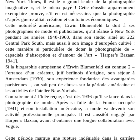
New York Times, il est le « grand leader de la photographie
imaginative », et le mieux payé ! Cette réussite apparemment
exemplaire prouve, s’il en est nécessaire, que la photographie
d’après-guerre alliait création et contraintes économiques.
Cette notoriété américaine, Erwin Blumenfeld la doit à ses
photographies de mode et publicitaires, qu’il réalise à New York
pendant les années 1940-1960, dans son studio situé au 222
Central Park South, mais aussi à son image d’européen cultivé :
cette manière si particulière de doter la photographie de «
capacités d’absorption et d’amour de l’art » [Harper’s Bazaar,
1941].
Si la biographie européenne d’Erwin Blumenfeld est connue 2 –
l’errance d’un créateur, juif berlinois d’origine, son séjour à
Amsterdam [1930], son expérience fondatrice des avantgardes
parisiennes –, on sait peu de choses sur la période américaine et
les activités de l’atelier New-Yorkais.
Contrairement à l’idée reçue, c’est dès 1936 qu’il se lance dans la
photographie de mode. Après sa fuite de la France occupée
[1941] et son installation américaine, la mode va devenir son
activité professionnelle principale. Il est aussitôt engagé par
Harper’s Bazaar, avant d’entamer une longue collaboration avec
Vogue.
Cette période marque une rupture indéniable dans la carrière