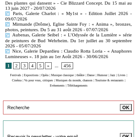
Des plantes qui dansent » - Cie Blizzard Concept. Du 15 mai au
13 juin 2027
- 20/07/2026
Paris, Galerie Charlot : « My1st » - Edition Juillet 2026
-
09/07/2026
Mirmande (Drôme), Eglise Sainte Foy : « Anima », bronzes,
photos, peintures. Du 5 au 31 août 2026
- 07/07/2026
Aubenas, Galerie Seibel : « L’Odyssée de la Lumière » série
de peintures de Bud Wehrheim. Du 1er juillet au 30 septembre
2026
- 05/07/2026
Nice, Galerie Depardieu : Claudio Rotta Loria - « Anaphores
Lumineuses ». 18 juin au 1er Août 2026
- 30/06/2026
1
2
3
4
5
»
...
456
Festivals
|
Expositions
|
Opéra
|
Musique classique
|
théâtre
|
Danse
|
Humour
|
Jazz
|
Livres
|
Cinéma
|
Vu pour vous, critiques
|
Musiques du monde, chanson
|
Tourisme & restaurants
|
Evénements
|
Téléchargements
Inscription à la newsletter