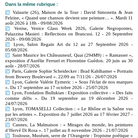
Dans la même rubrique :
Valaurie (26), Maison de la Tour : David Simonetta & Jean
Felzine, « Quand une chanson devient une peinture… ». Mardi 11
août 2026 à 18h
- 09/08/2026
Venise, Venice Glass Week 2026, Galerie Negropontes,
Palazzina Masieri : Reflections on Brancusi. 12 - 20 Septembre
2026
- 09/08/2026
Lyon, Salon Regain Art du 12 au 27 Septembre 2026
-
05/08/2026
Saint Maurice les Châteauneuf, Quai (294M9) : « Ramasser »,
exposition d'Aurélie Ferruel et Florentine Guédon. 20 juin au 30
août
- 28/07/2026
Paris, Galerie Sophie Scheidecker : Brad Kahlhamer « Portraits
from Bowery Boulevard ». 22/09 au 7/11/26
- 26/07/2026
Lyon, Galerie Valérie Eymeric : « Sous l'éclat de nos marques
». Du 17 septembre au 17 octobre 2026
- 25/07/2026
Lyon, Fondation Bullukian : Exposition collective - « Des faits
comme défis ». Du 19 septembre au 19 décembre 2026
-
24/07/2026
Lyon, TOMASELLI Collection : « Le Rhône et la Saône vus
par les artistes ». Exposition du 7 juillet 2026 au 17 février 2027
-
23/07/2026
Cannes, La Malmaison : « Mirages du monde, les peintures
d’Hervé Di Rosa ». 17 juillet au 8 novembre 2026
- 21/07/2026
Toulouse, Muséum, serre de l’Orangerie : Tropisme poétique «