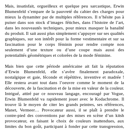
Mais, insatisfait, orgueilleux et quelque peu sarcastique, Erwin
Blumenfeld s’empare de la pauvreté du cahier des charges pour
mieux la dynamiter par de multiples références. Il n’hésite pas à
puiser dans son stock d’images fétiches, dans l’histoire de l’art,
dans les nouveautés techniques, pour mieux masquer la banalité
du produit. Il sait aussi plus simplement s’appuyer sur ses qualités
graphiques, sur son intérêt pour la forme vestimentaire et sur sa
fascination pour le corps féminin pour rendre compte non
seulement d’une texture ou d’une coupe mais aussi des
potentialités géométriques et colorées de la mode féminine.
Mais bien que cette période américaine ait fait la réputation
d’Erwin Blumenfeld, elle s’avère finalement paradoxale,
nostalgique et gaie, féconde et répétitive, inventive et madrée !
Elle restera avant tout dans l’oeuvre comme le moment de la
découverte, de la fascination et de la mise en valeur de la couleur.
Intrigué, attiré par ce nouveau langage, encouragé par Vogue,
Erwin Blumenfeld va rapidement jouer avec le Kodachrome. Il
trouve là le moyen de citer les grands peintres, ses références,
Manet, Vermeer… Provocateur aussi, il se plaît à prendre le
contre-pied des conventions par des mises en scène d’un kitsh
provocateur, en faisant le choix de couleurs inattendues, aux
limites du bon goût, participant à fonder par cette transgression,