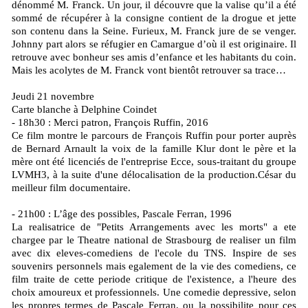
dénommé M. Franck. Un jour, il découvre que la valise qu’il a été
sommé de récupérer à la consigne contient de la drogue et jette
son contenu dans la Seine. Furieux, M. Franck jure de se venger.
Johnny part alors se réfugier en Camargue d’où il est originaire. Il
retrouve avec bonheur ses amis d’enfance et les habitants du coin.
Mais les acolytes de M. Franck vont bientôt retrouver sa trace…
Jeudi 21 novembre
Carte blanche à Delphine Coindet
- 18h30 : Merci patron, François Ruffin, 2016
Ce film montre le parcours de François Ruffin pour porter auprès
de Bernard Arnault la voix de la famille Klur dont le père et la
mère ont été licenciés de l'entreprise Ecce, sous-traitant du groupe
LVMH3, à la suite d'une délocalisation de la production.César du
meilleur film documentaire.
- 21h00 : L’âge des possibles, Pascale Ferran, 1996
La realisatrice de "Petits Arrangements avec les morts" a ete
chargee par le Theatre national de Strasbourg de realiser un film
avec dix eleves-comediens de l'ecole du TNS. Inspire de ses
souvenirs personnels mais egalement de la vie des comediens, ce
film traite de cette periode critique de l'existence, a l'heure des
choix amoureux et professionnels. Une comedie depressive, selon
les propres termes de Pascale Ferran, ou la possibilite pour ces