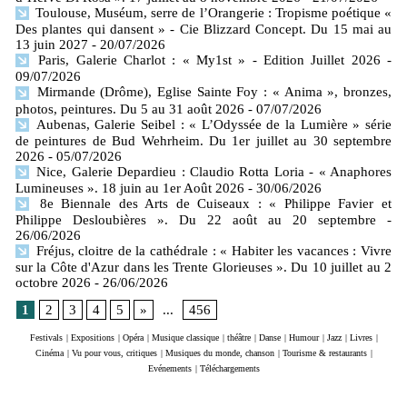
Toulouse, Muséum, serre de l’Orangerie : Tropisme poétique «
Des plantes qui dansent » - Cie Blizzard Concept. Du 15 mai au
13 juin 2027
- 20/07/2026
Paris, Galerie Charlot : « My1st » - Edition Juillet 2026
-
09/07/2026
Mirmande (Drôme), Eglise Sainte Foy : « Anima », bronzes,
photos, peintures. Du 5 au 31 août 2026
- 07/07/2026
Aubenas, Galerie Seibel : « L’Odyssée de la Lumière » série
de peintures de Bud Wehrheim. Du 1er juillet au 30 septembre
2026
- 05/07/2026
Nice, Galerie Depardieu : Claudio Rotta Loria - « Anaphores
Lumineuses ». 18 juin au 1er Août 2026
- 30/06/2026
8e Biennale des Arts de Cuiseaux : « Philippe Favier et
Philippe Desloubières ». Du 22 août au 20 septembre
-
26/06/2026
Fréjus, cloitre de la cathédrale : « Habiter les vacances : Vivre
sur la Côte d'Azur dans les Trente Glorieuses ». Du 10 juillet au 2
octobre 2026
- 26/06/2026
1
2
3
4
5
»
...
456
Festivals
|
Expositions
|
Opéra
|
Musique classique
|
théâtre
|
Danse
|
Humour
|
Jazz
|
Livres
|
Cinéma
|
Vu pour vous, critiques
|
Musiques du monde, chanson
|
Tourisme & restaurants
|
Evénements
|
Téléchargements