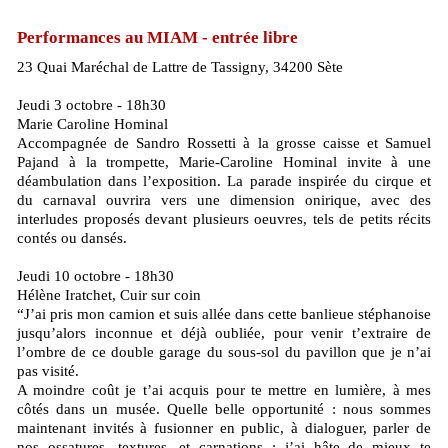
Performances au MIAM - entrée libre
23 Quai Maréchal de Lattre de Tassigny, 34200 Sète
Jeudi 3 octobre - 18h30
Marie Caroline Hominal
Accompagnée de Sandro Rossetti à la grosse caisse et Samuel
Pajand à la trompette, Marie-Caroline Hominal invite à une
déambulation dans l’exposition. La parade inspirée du cirque et
du carnaval ouvrira vers une dimension onirique, avec des
interludes proposés devant plusieurs oeuvres, tels de petits récits
contés ou dansés.
Jeudi 10 octobre - 18h30
Hélène Iratchet, Cuir sur coin
“J’ai pris mon camion et suis allée dans cette banlieue stéphanoise
jusqu’alors inconnue et déjà oubliée, pour venir t’extraire de
l’ombre de ce double garage du sous-sol du pavillon que je n’ai
pas visité.
A moindre coût je t’ai acquis pour te mettre en lumière, à mes
côtés dans un musée. Quelle belle opportunité : nous sommes
maintenant invités à fusionner en public, à dialoguer, parler de
nos ossatures, textures, et carnations : j’ai hâte de mieux te