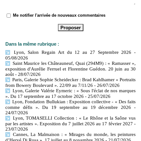
Me notifier l'arrivée de nouveaux commentaires
Dans la même rubrique :
Lyon, Salon Regain Art du 12 au 27 Septembre 2026
-
05/08/2026
Saint Maurice les Châteauneuf, Quai (294M9) : « Ramasser »,
exposition d'Aurélie Ferruel et Florentine Guédon. 20 juin au 30
août
- 28/07/2026
Paris, Galerie Sophie Scheidecker : Brad Kahlhamer « Portraits
from Bowery Boulevard ». 22/09 au 7/11/26
- 26/07/2026
Lyon, Galerie Valérie Eymeric : « Sous l'éclat de nos marques
». Du 17 septembre au 17 octobre 2026
- 25/07/2026
Lyon, Fondation Bullukian : Exposition collective - « Des faits
comme défis ». Du 19 septembre au 19 décembre 2026
-
24/07/2026
Lyon, TOMASELLI Collection : « Le Rhône et la Saône vus
par les artistes ». Exposition du 7 juillet 2026 au 17 février 2027
-
23/07/2026
Cannes, La Malmaison : « Mirages du monde, les peintures
d’Hervé Di Rosa ». 17 juillet au 8 novembre 2026
- 21/07/2026