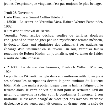
jeunes d'exprimer que vingt ans n'est pas toujours le plus bel age.
Jeudi 28 Novembre
Carte Blanche à Gérard Collin-Thiébaut
- 18h30 : Le secret de Veronika Voss, Rainer Werner Fassbinder,
1982
lOurs d'or au festival de Berlin.
Veronika Voss, actrice déchue, souffre de terribles douleurs
l'obligeant à se faire soigner par une mystérieuse femme médecin,
le docteur Katz, qui administre des calmants à ses patients en
échange d'un testament en sa faveur. Un soir, Veronika fait la
rencontre de Robert Krohn, un journaliste, qui va tenter de l'aider
à sortir de cette impasse...
- 21h00 : Le dernier des hommes, Friedrich Wilhem Murnau,
1924
Le portier de l'Atlantic, sanglé dans son uniforme rutilant, vaque à
ses solennelles occupations devant la porte tambour du luxueux
hôtel. Mais une malle à porter jusque dans le hall, la fatigue qui le
terrasse alors, le verre de vin qu'il boit pour se restaurer, l'œil du
gérant qui surveille la scène vont le condamner à renoncer à son
uniforme. Il est alors chargé de s'occuper des lavabos, véritable
déchéance à ses yeux, qu'il vit comme un drame, sous la risée de