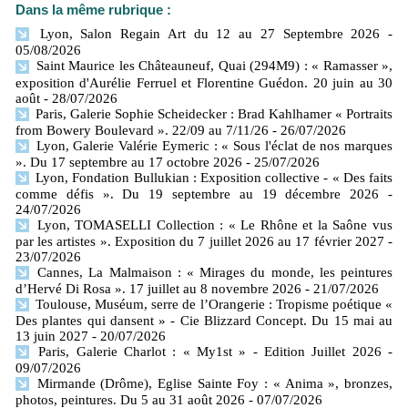
Dans la même rubrique :
Lyon, Salon Regain Art du 12 au 27 Septembre 2026
-
05/08/2026
Saint Maurice les Châteauneuf, Quai (294M9) : « Ramasser »,
exposition d'Aurélie Ferruel et Florentine Guédon. 20 juin au 30
août
- 28/07/2026
Paris, Galerie Sophie Scheidecker : Brad Kahlhamer « Portraits
from Bowery Boulevard ». 22/09 au 7/11/26
- 26/07/2026
Lyon, Galerie Valérie Eymeric : « Sous l'éclat de nos marques
». Du 17 septembre au 17 octobre 2026
- 25/07/2026
Lyon, Fondation Bullukian : Exposition collective - « Des faits
comme défis ». Du 19 septembre au 19 décembre 2026
-
24/07/2026
Lyon, TOMASELLI Collection : « Le Rhône et la Saône vus
par les artistes ». Exposition du 7 juillet 2026 au 17 février 2027
-
23/07/2026
Cannes, La Malmaison : « Mirages du monde, les peintures
d’Hervé Di Rosa ». 17 juillet au 8 novembre 2026
- 21/07/2026
Toulouse, Muséum, serre de l’Orangerie : Tropisme poétique «
Des plantes qui dansent » - Cie Blizzard Concept. Du 15 mai au
13 juin 2027
- 20/07/2026
Paris, Galerie Charlot : « My1st » - Edition Juillet 2026
-
09/07/2026
Mirmande (Drôme), Eglise Sainte Foy : « Anima », bronzes,
photos, peintures. Du 5 au 31 août 2026
- 07/07/2026