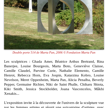
Double porte 514 de Marta Pan, 2006 © Fondation Marta Pan
Les sculptrices : Ghada Amer, Béatrice Arthus Bertrand, Rina
Banerjee, Louise Bourgeois, Marta Boto, Geneviève Claisse,
Camille Claudel, Parvine Curie, Nathalie Elemento, Camille
Henrot, Rebecca Horn, Eva Jospin, Katarzina Kobro, Louise
Nevelson, Meret Oppenheim, Marta Pan, Alicia Penalba, Beverly
Pepper, Germaine Richier, Niki de Saint Phalle, Chiharu Shiota,
Kiki Smith, Jessica Stockholder, Joana Vasconcelos, Mâkhi
Xenakis...
L'exposition invite à la découverte de l'univers de la sculpture vue
par les femmes artistes et réunit une soixantaine d'artistes, avec