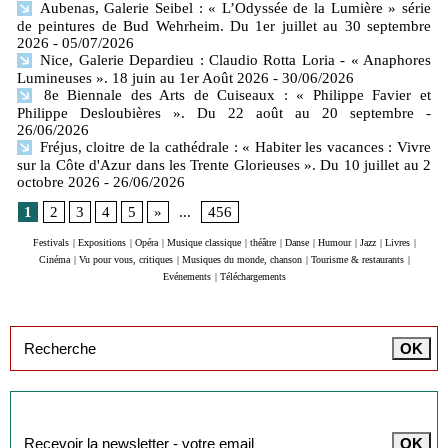
Aubenas, Galerie Seibel : « L’Odyssée de la Lumière » série
de peintures de Bud Wehrheim. Du 1er juillet au 30 septembre
2026
- 05/07/2026
Nice, Galerie Depardieu : Claudio Rotta Loria - « Anaphores
Lumineuses ». 18 juin au 1er Août 2026
- 30/06/2026
8e Biennale des Arts de Cuiseaux : « Philippe Favier et
Philippe Desloubières ». Du 22 août au 20 septembre
-
26/06/2026
Fréjus, cloitre de la cathédrale : « Habiter les vacances : Vivre
sur la Côte d'Azur dans les Trente Glorieuses ». Du 10 juillet au 2
octobre 2026
- 26/06/2026
1
2
3
4
5
»
...
456
Festivals
|
Expositions
|
Opéra
|
Musique classique
|
théâtre
|
Danse
|
Humour
|
Jazz
|
Livres
|
Cinéma
|
Vu pour vous, critiques
|
Musiques du monde, chanson
|
Tourisme & restaurants
|
Evénements
|
Téléchargements
Inscription à la newsletter