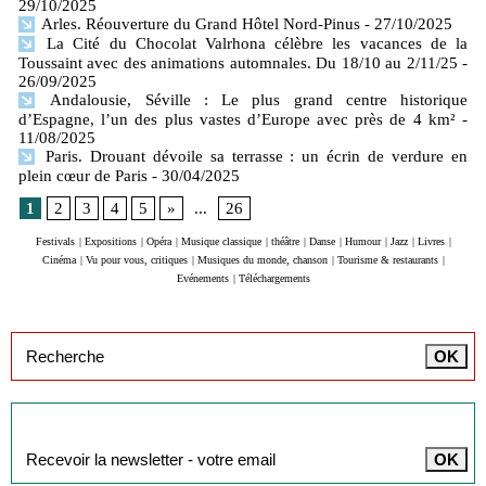
29/10/2025
Arles. Réouverture du Grand Hôtel Nord-Pinus
- 27/10/2025
La Cité du Chocolat Valrhona célèbre les vacances de la
Toussaint avec des animations automnales. Du 18/10 au 2/11/25
-
26/09/2025
Andalousie, Séville : Le plus grand centre historique
d’Espagne, l’un des plus vastes d’Europe avec près de 4 km²
-
11/08/2025
Paris. Drouant dévoile sa terrasse : un écrin de verdure en
plein cœur de Paris
- 30/04/2025
1
2
3
4
5
»
...
26
Festivals
|
Expositions
|
Opéra
|
Musique classique
|
théâtre
|
Danse
|
Humour
|
Jazz
|
Livres
|
Cinéma
|
Vu pour vous, critiques
|
Musiques du monde, chanson
|
Tourisme & restaurants
|
Evénements
|
Téléchargements
Inscription à la newsletter