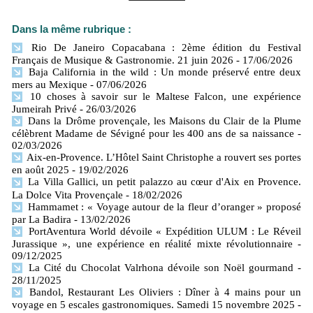
Dans la même rubrique :
Rio De Janeiro Copacabana : 2ème édition du Festival
Français de Musique & Gastronomie. 21 juin 2026
- 17/06/2026
Baja California in the wild : Un monde préservé entre deux
mers​ au Mexique
- 07/06/2026
10 choses à savoir sur le Maltese Falcon, une expérience
Jumeirah Privé
- 26/03/2026
Dans la Drôme provençale, les Maisons du Clair de la Plume
célèbrent Madame de Sévigné pour les 400 ans de sa naissance
-
02/03/2026
Aix-en-Provence. L’Hôtel Saint Christophe a rouvert ses portes
en août 2025
- 19/02/2026
La Villa Gallici, un petit palazzo au cœur d'Aix en Provence.
La Dolce Vita Provençale
- 18/02/2026
Hammamet : « Voyage autour de la fleur d’oranger » proposé
par La Badira
- 13/02/2026
PortAventura World dévoile « Expédition ULUM : Le Réveil
Jurassique », une expérience en réalité mixte révolutionnaire
-
09/12/2025
La Cité du Chocolat Valrhona dévoile son Noël gourmand
-
28/11/2025
Bandol, Restaurant Les Oliviers : Dîner à 4 mains pour un
voyage en 5 escales gastronomiques. Samedi 15 novembre 2025
-