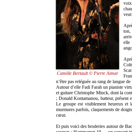
voi
chau
veut
Aprè
ton,
arri
elle
ango
Aprè
Colt
Scat
Camille Bertault © Pierre Aimar
Fran
n’être pas reléguée au rang de langue de
Autour d’elle Fadi Farah un pianiste virtu
et guitare Christophe Minck, dont la co
; Donald Kontamanou, batteur, présent et 
Le groupe est visiblement heureux et la
murmures parfois, claquements de doigts, 
cœur.
Et puis voici des broderies autour de Bac
sources : Hammamet 19…, un concert inou