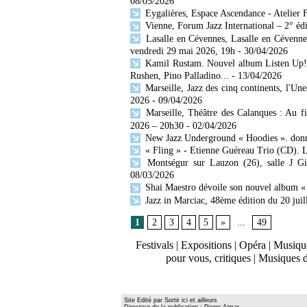
08/05/2026
Eygalières, Espace Ascendance - Atelier F
Vienne, Forum Jazz International – 2° édit
Lasalle en Cévennes, Lasalle en Cévenne
vendredi 29 mai 2026, 19h
- 30/04/2026
Kamil Rustam. Nouvel album Listen Up! 
Rushen, Pino Palladino...
- 13/04/2026
Marseille, Jazz des cinq continents, l'Unes
2026
- 09/04/2026
Marseille, Théâtre des Calanques : Au fil
2026 – 20h30
- 02/04/2026
New Jazz Underground « Hoodies ». donna
« Fling » - Etienne Guéreau Trio (CD). L
Montségur sur Lauzon (26), salle J Gi
08/03/2026
Shai Maestro dévoile son nouvel album «
Jazz in Marciac, 48ème édition du 20 juil
1
2
3
4
5
»
...
49
Festivals
|
Expositions
|
Opéra
|
Musique
pour vous, critiques
|
Musiques 
Site Edité par Sortir ici et ailleurs