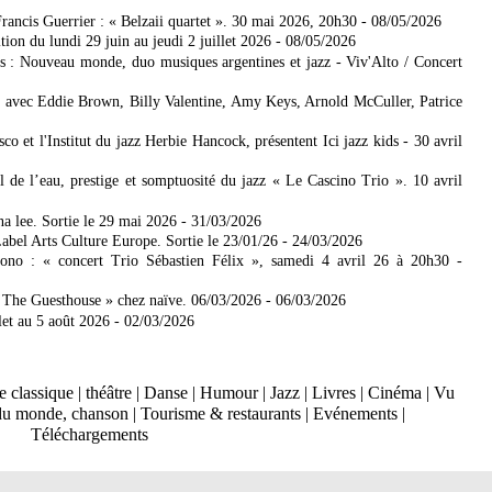
rancis Guerrier : « Belzaii quartet ». 30 mai 2026, 20h30
- 08/05/2026
ion du lundi 29 juin au jeudi 2 juillet 2026
- 08/05/2026
s : Nouveau monde, duo musiques argentines et jazz - Viv'Alto / Concert
avec Eddie Brown, Billy Valentine, Amy Keys, Arnold McCuller, Patrice
co et l'Institut du jazz Herbie Hancock, présentent Ici jazz kids - 30 avril
 de l’eau, prestige et somptuosité du jazz « Le Cascino Trio ». 10 avril
 lee. Sortie le 29 mai 2026
- 31/03/2026
abel Arts Culture Europe. Sortie le 23/01/26
- 24/03/2026
ono : « concert Trio Sébastien Félix », samedi 4 avril 26 à 20h30
-
 The Guesthouse » chez naïve. 06/03/2026
- 06/03/2026
let au 5 août 2026
- 02/03/2026
 classique
|
théâtre
|
Danse
|
Humour
|
Jazz
|
Livres
|
Cinéma
|
Vu
du monde, chanson
|
Tourisme & restaurants
|
Evénements
|
Téléchargements