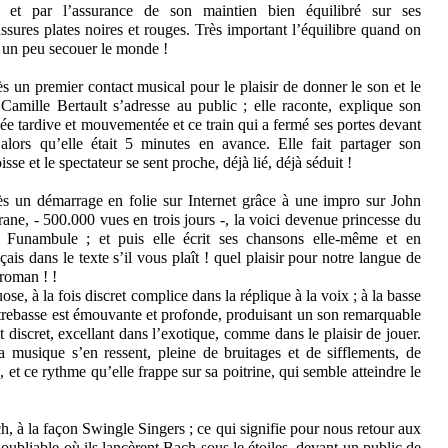
x et par l’assurance de son maintien bien équilibré sur ses
ssures plates noires et rouges. Très important l’équilibre quand on
 un peu secouer le monde !
s un premier contact musical pour le plaisir de donner le son et le
 Camille Bertault s’adresse au public ; elle raconte, explique son
vée tardive et mouvementée et ce train qui a fermé ses portes devant
 alors qu’elle était 5 minutes en avance. Elle fait partager son
isse et le spectateur se sent proche, déjà lié, déjà séduit !
s un démarrage en folie sur Internet grâce à une impro sur John
rane, - 500.000 vues en trois jours -, la voici devenue princesse du
 Funambule ; et puis elle écrit ses chansons elle-même et en
çais dans le texte s’il vous plaît ! quel plaisir pour notre langue de
 roman ! !
ose, à la fois discret complice dans la réplique à la voix ; à la basse
ntrebasse est émouvante et profonde, produisant un son remarquable
discret, excellant dans l’exotique, comme dans le plaisir de jouer.
 musique s’en ressent, pleine de bruitages et de sifflements, de
et ce rythme qu’elle frappe sur sa poitrine, qui semble atteindre le
h, à la façon Swingle Singers ; ce qui signifie pour nous retour aux
bliable où ils lancèrent Bach sous le étoiles, devant un public de