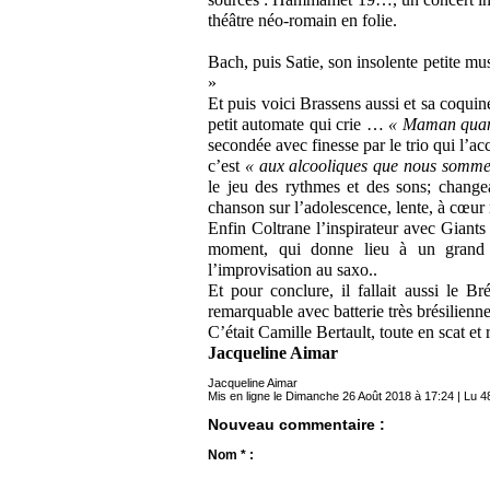
théâtre néo-romain en folie.
Bach, puis Satie, son insolente petite mus
»
Et puis voici Brassens aussi et sa coqui
petit automate qui crie …
« Maman quan
secondée avec finesse par le trio qui l
c’est
« aux alcooliques que nous somme
le jeu des rythmes et des sons; chang
chanson sur l’adolescence, lente, à cœur 
Enfin Coltrane l’inspirateur avec Giants
moment, qui donne lieu à un grand ex
l’improvisation au saxo..
Et pour conclure, il fallait aussi le B
remarquable avec batterie très brésilienne
C’était Camille Bertault, toute en scat et
Jacqueline Aimar
Jacqueline Aimar
Mis en ligne le Dimanche 26 Août 2018 à 17:24 | Lu 48
Nouveau commentaire :
Nom * :