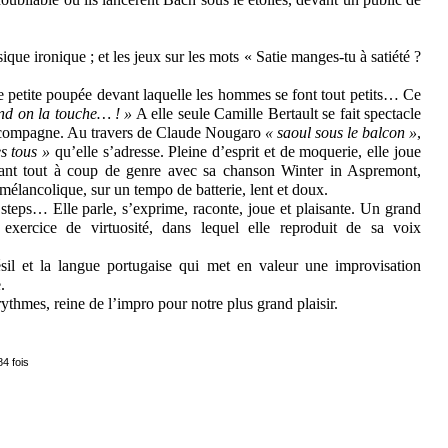
ique ironique ; et les jeux sur les mots « Satie manges-tu à satiété ?
ne petite poupée devant laquelle les hommes se font tout petits… Ce
d on la touche… ! »
A elle seule Camille Bertault se fait spectacle
’accompagne. Au travers de Claude Nougaro
« saoul sous le balcon »
,
s tous »
qu’elle s’adresse. Pleine d’esprit et de moquerie, elle joue
eant tout à coup de genre avec sa chanson Winter in Aspremont,
mélancolique, sur un tempo de batterie, lent et doux.
 steps… Elle parle, s’exprime, raconte, joue et plaisante. Un grand
ercice de virtuosité, dans lequel elle reproduit de sa voix
résil et la langue portugaise qui met en valeur une improvisation
.
 rythmes, reine de l’impro pour notre plus grand plaisir.
4 fois