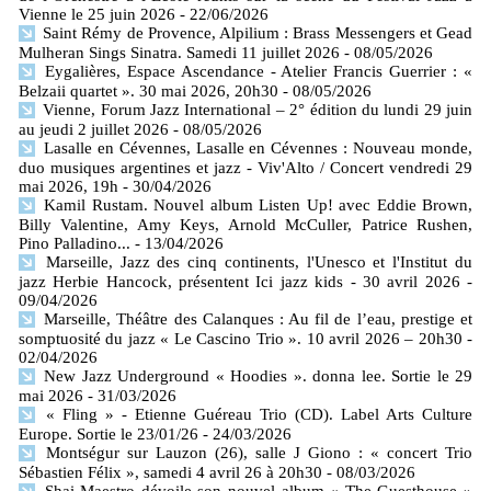
Vienne le 25 juin 2026
- 22/06/2026
Saint Rémy de Provence, Alpilium : Brass Messengers et Gead
Mulheran Sings Sinatra. Samedi 11 juillet 2026
- 08/05/2026
Eygalières, Espace Ascendance - Atelier Francis Guerrier : «
Belzaii quartet ». 30 mai 2026, 20h30
- 08/05/2026
Vienne, Forum Jazz International – 2° édition du lundi 29 juin
au jeudi 2 juillet 2026
- 08/05/2026
Lasalle en Cévennes, Lasalle en Cévennes : Nouveau monde,
duo musiques argentines et jazz - Viv'Alto / Concert vendredi 29
mai 2026, 19h
- 30/04/2026
Kamil Rustam. Nouvel album Listen Up! avec Eddie Brown,
Billy Valentine, Amy Keys, Arnold McCuller, Patrice Rushen,
Pino Palladino...
- 13/04/2026
Marseille, Jazz des cinq continents, l'Unesco et l'Institut du
jazz Herbie Hancock, présentent Ici jazz kids - 30 avril 2026
-
09/04/2026
Marseille, Théâtre des Calanques : Au fil de l’eau, prestige et
somptuosité du jazz « Le Cascino Trio ». 10 avril 2026 – 20h30
-
02/04/2026
New Jazz Underground « Hoodies ». donna lee. Sortie le 29
mai 2026
- 31/03/2026
« Fling » - Etienne Guéreau Trio (CD). Label Arts Culture
Europe. Sortie le 23/01/26
- 24/03/2026
Montségur sur Lauzon (26), salle J Giono : « concert Trio
Sébastien Félix », samedi 4 avril 26 à 20h30
- 08/03/2026