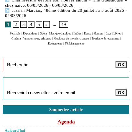
Shai Maestro dévoile son nouvel album « The Guesthouse »
chez naïve. 06/03/2026
- 06/03/2026
Jazz in Marciac, 48ème édition du 20 juillet au 5 août 2026
-
02/03/2026
1
2
3
4
5
»
...
49
Festivals
|
Expositions
|
Opéra
|
Musique classique
|
théâtre
|
Danse
|
Humour
|
Jazz
|
Livres
|
Cinéma
|
Vu pour vous, critiques
|
Musiques du monde, chanson
|
Tourisme & restaurants
|
Evénements
|
Téléchargements
Inscription à la newsletter
Soumettre article
Agenda
Aujourd'hui