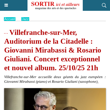
Accueil
>
Jazz
Villefranche-sur-Mer,
Auditorium de la Citadelle :
Giovanni Mirabassi & Rosario
Giuliani. Concert exceptionnel
et nouvel album. 25/10/25 21h
Villefranche-sur-Mer accueille deux géants du jazz européen :
Giovanni Mirabassi (piano) et Rosario Giuliani (saxophone),