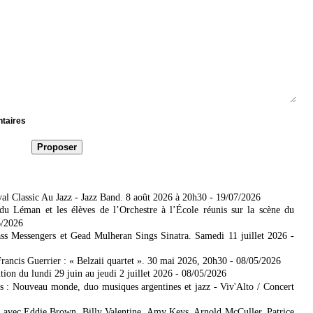
ntaires
al Classic Au Jazz - Jazz Band. 8 août 2026 à 20h30
- 19/07/2026
u Léman et les élèves de l’Orchestre à l’École réunis sur la scène du
6/2026
s Messengers et Gead Mulheran Sings Sinatra. Samedi 11 juillet 2026
-
rancis Guerrier : « Belzaii quartet ». 30 mai 2026, 20h30
- 08/05/2026
ion du lundi 29 juin au jeudi 2 juillet 2026
- 08/05/2026
s : Nouveau monde, duo musiques argentines et jazz - Viv'Alto / Concert
avec Eddie Brown, Billy Valentine, Amy Keys, Arnold McCuller, Patrice