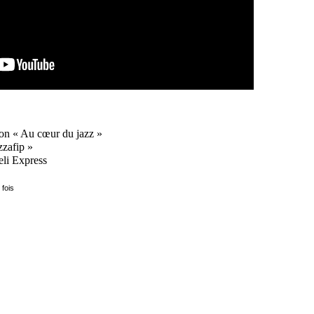
ion « Au cœur du jazz »
zzafip »
eli Express
 fois