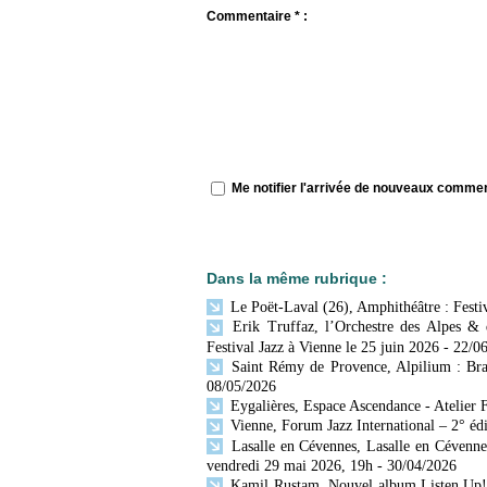
Commentaire * :
Me notifier l'arrivée de nouveaux comme
Dans la même rubrique :
Le Poët-Laval (26), Amphithéâtre : Festiv
Erik Truffaz, l’Orchestre des Alpes & d
Festival Jazz à Vienne le 25 juin 2026
- 22/0
Saint Rémy de Provence, Alpilium : Bras
08/05/2026
Eygalières, Espace Ascendance - Atelier F
Vienne, Forum Jazz International – 2° édit
Lasalle en Cévennes, Lasalle en Cévenne
vendredi 29 mai 2026, 19h
- 30/04/2026
Kamil Rustam. Nouvel album Listen Up! 