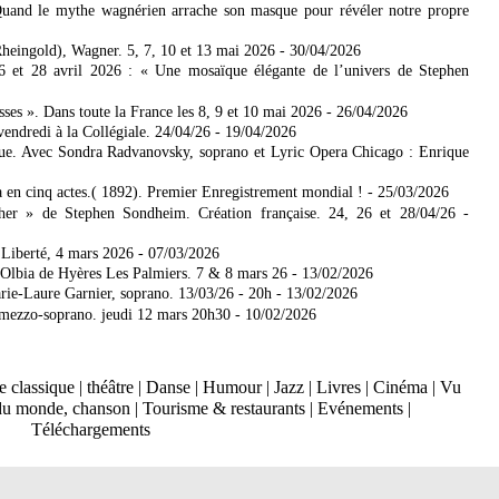
uand le mythe wagnérien arrache son masque pour révéler notre propre
heingold), Wagner. 5, 7, 10 et 13 mai 2026
- 30/04/2026
6 et 28 avril 2026 : « Une mosaïque élégante de l’univers de Stephen
s ». Dans toute la France les 8, 9 et 10 mai 2026
- 26/04/2026
endredi à la Collégiale. 24/04/26
- 19/04/2026
ique. Avec Sondra Radvanovsky, soprano et Lyric Opera Chicago : Enrique
en cinq actes.( 1892). Premier Enregistrement mondial !
- 25/03/2026
er » de Stephen Sondheim. Création française. 24, 26 et 28/04/26
-
 Liberté, 4 mars 2026
- 07/03/2026
lbia de Hyères Les Palmiers. 7 & 8 mars 26
- 13/02/2026
arie-Laure Garnier, soprano. 13/03/26 - 20h
- 13/02/2026
, mezzo-soprano. jeudi 12 mars 20h30
- 10/02/2026
 classique
|
théâtre
|
Danse
|
Humour
|
Jazz
|
Livres
|
Cinéma
|
Vu
du monde, chanson
|
Tourisme & restaurants
|
Evénements
|
Téléchargements