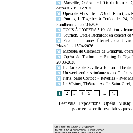
Marseille, Opéra : « L’Or du Rhin ». Q
détresse
- 19/05/2026
Opéra de Marseille : L'Or du Rhin (Das R
Putting It Together à Toulon les 24, 2
Sondheim »
- 27/04/2026
TOUS À L’OPÉRA ! 19e édition « Jeunesse
Tournon. Lucile Richardot en concert ce v
Puccini : Heroines. Éternel concert lyr
Mazzola
- 15/04/2026
Mazeppa de Clémence de Grandval, opéra 
Opéra de Toulon : « Putting It Togeth
20/03/2026
Le Barbier de Séville à Toulon – Théâtre
Un week-end « Ariodante » aux Cinémas O
Paris, Salle Cortot : « Rêveries » avec M
Le Vésinet, Théâtre : Axelle Saint-Cirel
1
2
3
4
5
»
...
45
Festivals
|
Expositions
|
Opéra
|
Musique
pour vous, critiques
|
Musiques 
Site Edité par Sortir ici et ailleurs
Directeur de la publication : Pierre Aimar