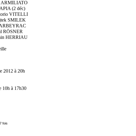
.. Fabio ARMILIATO
PISAPIA (2 déc)
.. Vittorio VITELLI
... Wojtek SMILEK
s DE BARBEYRAC
...Paul RÖSNER
... Alain HERRIAU
ille
e 2012 à 20h
de 10h à 17h30
7 fois