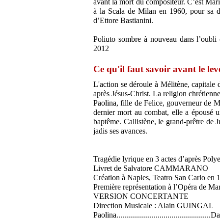
avant la mort du compositeur. C’est Mari
à la Scala de Milan en 1960, pour sa de
d’Ettore Bastianini.
Poliuto sombre à nouveau dans l’oubli 
2012
Ce qu'il faut savoir avant le le
L'action se déroule à Mélitène, capitale 
après Jésus-Christ. La religion chrétienne
Paolina, fille de Felice, gouverneur de 
dernier mort au combat, elle a épousé un
baptême. Callistène, le grand-prêtre de J
jadis ses avances.
Tragédie lyrique en 3 actes d’après Po
Livret de Salvatore CAMMARANO
Création à Naples, Teatro San Carlo en 
Première représentation à l’Opéra de Mar
VERSION CONCERTANTE
Direction Musicale : Alain GUINGAL
Paolina.............................................