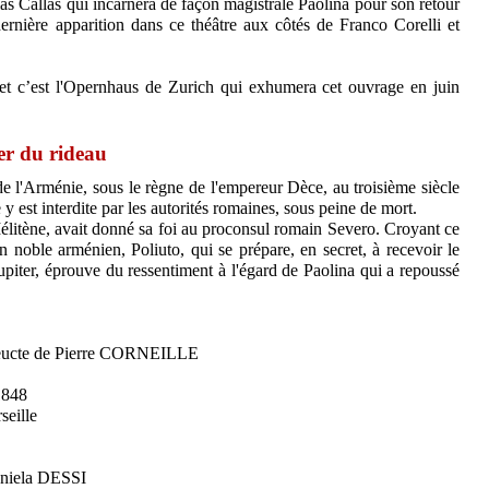
as Callas qui incarnera de façon magistrale Paolina pour son retour
rnière apparition dans ce théâtre aux côtés de Franco Corelli et
et c’est l'Opernhaus de Zurich qui exhumera cet ouvrage en juin
ver du rideau
de l'Arménie, sous le règne de l'empereur Dèce, au troisième siècle
 y est interdite par les autorités romaines, sous peine de mort.
Mélitène, avait donné sa foi au proconsul romain Severo. Croyant ce
 noble arménien, Poliuto, qui se prépare, en secret, à recevoir le
upiter, éprouve du ressentiment à l'égard de Paolina qui a repoussé
lyeucte de Pierre CORNEILLE
1848
seille
...Daniela DESSI