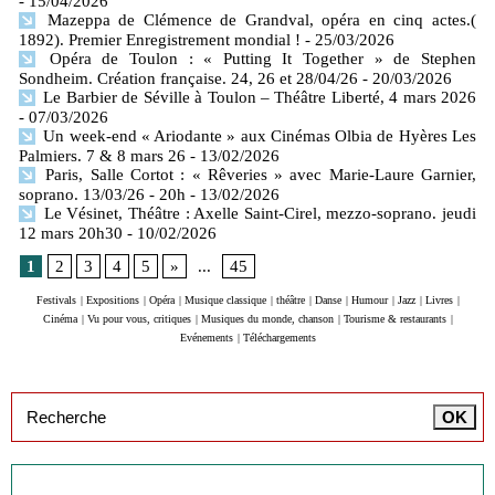
- 15/04/2026
Mazeppa de Clémence de Grandval, opéra en cinq actes.(
1892). Premier Enregistrement mondial !
- 25/03/2026
Opéra de Toulon : « Putting It Together » de Stephen
Sondheim. Création française. 24, 26 et 28/04/26
- 20/03/2026
Le Barbier de Séville à Toulon – Théâtre Liberté, 4 mars 2026
- 07/03/2026
Un week-end « Ariodante » aux Cinémas Olbia de Hyères Les
Palmiers. 7 & 8 mars 26
- 13/02/2026
Paris, Salle Cortot : « Rêveries » avec Marie-Laure Garnier,
soprano. 13/03/26 - 20h
- 13/02/2026
Le Vésinet, Théâtre : Axelle Saint-Cirel, mezzo-soprano. jeudi
12 mars 20h30
- 10/02/2026
1
2
3
4
5
»
...
45
Festivals
|
Expositions
|
Opéra
|
Musique classique
|
théâtre
|
Danse
|
Humour
|
Jazz
|
Livres
|
Cinéma
|
Vu pour vous, critiques
|
Musiques du monde, chanson
|
Tourisme & restaurants
|
Evénements
|
Téléchargements
Inscription à la newsletter