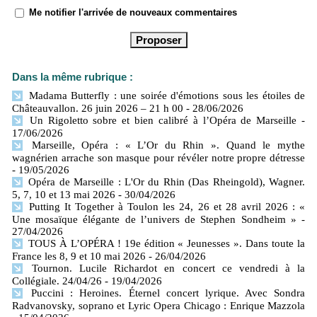
Me notifier l'arrivée de nouveaux commentaires
Dans la même rubrique :
Madama Butterfly : une soirée d'émotions sous les étoiles de
Châteauvallon. 26 juin 2026 – 21 h 00
- 28/06/2026
Un Rigoletto sobre et bien calibré à l’Opéra de Marseille
-
17/06/2026
Marseille, Opéra : « L’Or du Rhin ». Quand le mythe
wagnérien arrache son masque pour révéler notre propre détresse
- 19/05/2026
Opéra de Marseille : L'Or du Rhin (Das Rheingold), Wagner.
5, 7, 10 et 13 mai 2026
- 30/04/2026
Putting It Together à Toulon les 24, 26 et 28 avril 2026 : «
Une mosaïque élégante de l’univers de Stephen Sondheim »
-
27/04/2026
TOUS À L’OPÉRA ! 19e édition « Jeunesses ». Dans toute la
France les 8, 9 et 10 mai 2026
- 26/04/2026
Tournon. Lucile Richardot en concert ce vendredi à la
Collégiale. 24/04/26
- 19/04/2026
Puccini : Heroines. Éternel concert lyrique. Avec Sondra
Radvanovsky, soprano et Lyric Opera Chicago : Enrique Mazzola