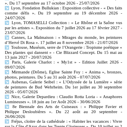
». Du 17 septembre au 17 octobre 2026
- 25/07/2026
Lyon, Fondation Bullukian : Exposition collective - « Des faits
comme défis ». Du 19 septembre au 19 décembre 2026
-
24/07/2026
Lyon, TOMASELLI Collection : « Le Rhône et la Saône vus
par les artistes ». Exposition du 7 juillet 2026 au 17 février 2027
-
23/07/2026
Cannes, La Malmaison : « Mirages du monde, les peintures
d’Hervé Di Rosa ». 17 juillet au 8 novembre 2026
- 21/07/2026
Toulouse, Muséum, serre de l’Orangerie : Tropisme poétique «
Des plantes qui dansent » - Cie Blizzard Concept. Du 15 mai au
13 juin 2027
- 20/07/2026
Paris, Galerie Charlot : « My1st » - Edition Juillet 2026
-
09/07/2026
Mirmande (Drôme), Eglise Sainte Foy : « Anima », bronzes,
photos, peintures. Du 5 au 31 août 2026
- 07/07/2026
Aubenas, Galerie Seibel : « L’Odyssée de la Lumière » série
de peintures de Bud Wehrheim. Du 1er juillet au 30 septembre
2026
- 05/07/2026
Nice, Galerie Depardieu : Claudio Rotta Loria - « Anaphores
Lumineuses ». 18 juin au 1er Août 2026
- 30/06/2026
8e Biennale des Arts de Cuiseaux : « Philippe Favier et
Philippe Desloubières ». Du 22 août au 20 septembre
-
26/06/2026
Fréjus, cloitre de la cathédrale : « Habiter les vacances : Vivre
sur la Côte d'Azur dans les Trente Glorieuses ». Du 10 juillet au 2