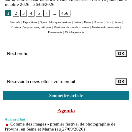
octobre 2026
- 26/06/2026
1
2
3
4
5
»
...
456
Festivals
|
Expositions
|
Opéra
|
Musique classique
|
théâtre
|
Danse
|
Humour
|
Jazz
|
Livres
|
Cinéma
|
Vu pour vous, critiques
|
Musiques du monde, chanson
|
Tourisme & restaurants
|
Evénements
|
Téléchargements
Inscription à la newsletter
Soumettre article
Agenda
Aujourd'hui
Comme des images - premier festival de photographie de
Provins, en Seine et Marne (au 27/09/2026)