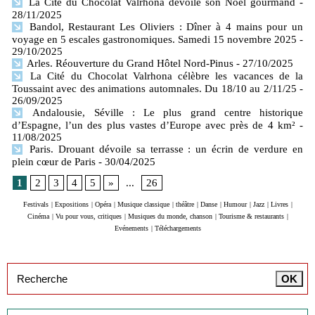
La Cité du Chocolat Valrhona dévoile son Noël gourmand
-
28/11/2025
Bandol, Restaurant Les Oliviers : Dîner à 4 mains pour un
voyage en 5 escales gastronomiques. Samedi 15 novembre 2025
-
29/10/2025
Arles. Réouverture du Grand Hôtel Nord-Pinus
- 27/10/2025
La Cité du Chocolat Valrhona célèbre les vacances de la
Toussaint avec des animations automnales. Du 18/10 au 2/11/25
-
26/09/2025
Andalousie, Séville : Le plus grand centre historique
d’Espagne, l’un des plus vastes d’Europe avec près de 4 km²
-
11/08/2025
Paris. Drouant dévoile sa terrasse : un écrin de verdure en
plein cœur de Paris
- 30/04/2025
1
2
3
4
5
»
...
26
Festivals
|
Expositions
|
Opéra
|
Musique classique
|
théâtre
|
Danse
|
Humour
|
Jazz
|
Livres
|
Cinéma
|
Vu pour vous, critiques
|
Musiques du monde, chanson
|
Tourisme & restaurants
|
Evénements
|
Téléchargements