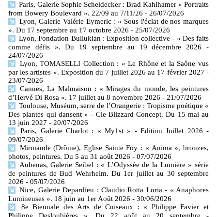
Paris, Galerie Sophie Scheidecker : Brad Kahlhamer « Portraits
from Bowery Boulevard ». 22/09 au 7/11/26
- 26/07/2026
Lyon, Galerie Valérie Eymeric : « Sous l'éclat de nos marques
». Du 17 septembre au 17 octobre 2026
- 25/07/2026
Lyon, Fondation Bullukian : Exposition collective - « Des faits
comme défis ». Du 19 septembre au 19 décembre 2026
-
24/07/2026
Lyon, TOMASELLI Collection : « Le Rhône et la Saône vus
par les artistes ». Exposition du 7 juillet 2026 au 17 février 2027
-
23/07/2026
Cannes, La Malmaison : « Mirages du monde, les peintures
d’Hervé Di Rosa ». 17 juillet au 8 novembre 2026
- 21/07/2026
Toulouse, Muséum, serre de l’Orangerie : Tropisme poétique «
Des plantes qui dansent » - Cie Blizzard Concept. Du 15 mai au
13 juin 2027
- 20/07/2026
Paris, Galerie Charlot : « My1st » - Edition Juillet 2026
-
09/07/2026
Mirmande (Drôme), Eglise Sainte Foy : « Anima », bronzes,
photos, peintures. Du 5 au 31 août 2026
- 07/07/2026
Aubenas, Galerie Seibel : « L’Odyssée de la Lumière » série
de peintures de Bud Wehrheim. Du 1er juillet au 30 septembre
2026
- 05/07/2026
Nice, Galerie Depardieu : Claudio Rotta Loria - « Anaphores
Lumineuses ». 18 juin au 1er Août 2026
- 30/06/2026
8e Biennale des Arts de Cuiseaux : « Philippe Favier et
Philippe Desloubières ». Du 22 août au 20 septembre
-