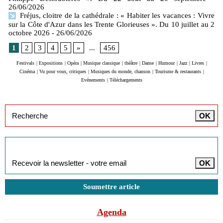
26/06/2026
Fréjus, cloitre de la cathédrale : « Habiter les vacances : Vivre
sur la Côte d'Azur dans les Trente Glorieuses ». Du 10 juillet au 2
octobre 2026
- 26/06/2026
1
2
3
4
5
»
...
456
Festivals
|
Expositions
|
Opéra
|
Musique classique
|
théâtre
|
Danse
|
Humour
|
Jazz
|
Livres
|
Cinéma
|
Vu pour vous, critiques
|
Musiques du monde, chanson
|
Tourisme & restaurants
|
Evénements
|
Téléchargements
Inscription à la newsletter
Soumettre article
Agenda