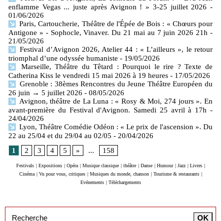
enflamme Vegas ... juste après Avignon ! » 3-25 juillet 2026
-
01/06/2026
Paris, Cartoucherie, Théâtre de l'Épée de Bois : « Chœurs pour
Antigone » - Sophocle, Vinaver. Du 21 mai au 7 juin 2026 21h
-
21/05/2026
Festival d’Avignon 2026, Atelier 44 : « L’ailleurs », le retour
triomphal d’une odyssée humaniste
- 19/05/2026
Marseille, Théâtre du Têtard : Pourquoi le rire ? Texte de
Catherina Kiss le vendredi 15 mai 2026 à 19 heures
- 17/05/2026
Grenoble : 38èmes Rencontres du Jeune Théâtre Européen du
26 juin → 5 juillet 2026
- 08/05/2026
Avignon, théâtre de La Luna : « Rosy & Moi, 274 jours ». En
avant-première du Festival d'Avignon. Samedi 25 avril à 17h
-
24/04/2026
Lyon, Théâtre Comédie Odéon : « Le prix de l'ascension ». Du
22 au 25/04 et du 29/04 au 02/05
- 20/04/2026
1
2
3
4
5
»
...
158
Festivals
|
Expositions
|
Opéra
|
Musique classique
|
théâtre
|
Danse
|
Humour
|
Jazz
|
Livres
|
Cinéma
|
Vu pour vous, critiques
|
Musiques du monde, chanson
|
Tourisme & restaurants
|
Evénements
|
Téléchargements