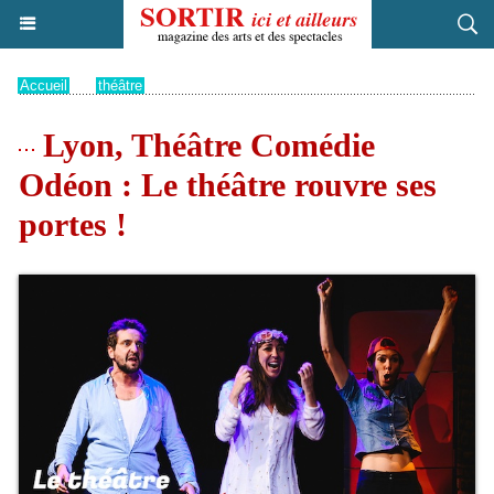
Accueil
>
théâtre
Lyon, Théâtre Comédie
Odéon : Le théâtre rouvre ses
portes !