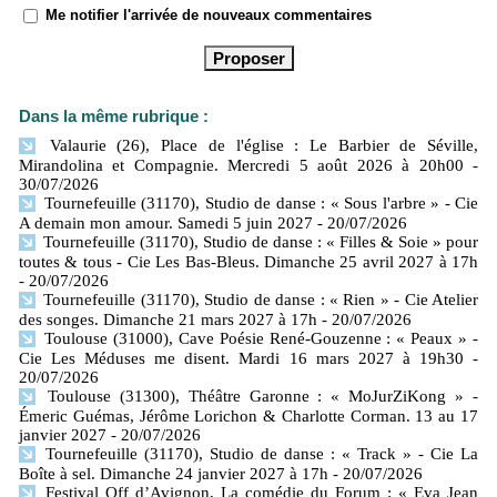
Me notifier l'arrivée de nouveaux commentaires
Dans la même rubrique :
Valaurie (26), Place de l'église : Le Barbier de Séville,
Mirandolina et Compagnie. Mercredi 5 août 2026 à 20h00
-
30/07/2026
Tournefeuille (31170), Studio de danse : « Sous l'arbre » - Cie
A demain mon amour. Samedi 5 juin 2027
- 20/07/2026
Tournefeuille (31170), Studio de danse : « Filles & Soie » pour
toutes & tous - Cie Les Bas-Bleus. Dimanche 25 avril 2027 à 17h
- 20/07/2026
Tournefeuille (31170), Studio de danse : « Rien » - Cie Atelier
des songes. Dimanche 21 mars 2027 à 17h
- 20/07/2026
Toulouse (31000), Cave Poésie René-Gouzenne : « Peaux » -
Cie Les Méduses me disent. Mardi 16 mars 2027 à 19h30
-
20/07/2026
Toulouse (31300), Théâtre Garonne : « MoJurZiKong » -
Émeric Guémas, Jérôme Lorichon & Charlotte Corman. 13 au 17
janvier 2027
- 20/07/2026
Tournefeuille (31170), Studio de danse : « Track » - Cie La
Boîte à sel. Dimanche 24 janvier 2027 à 17h
- 20/07/2026
Festival Off d’Avignon, La comédie du Forum : « Eva Jean