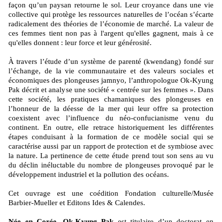
façon qu’un paysan retourne le sol. Leur croyance dans une vie
collective qui protège les ressources naturelles de l’océan s’écarte
radicalement des théories de l’économie de marché. La valeur de
ces femmes tient non pas à l'argent qu'elles gagnent, mais à ce
qu'elles donnent : leur force et leur générosité.
À travers l’étude d’un système de parenté (kwendang) fondé sur
l’échange, de la vie communautaire et des valeurs sociales et
économiques des plongeuses jamnyo, l’anthropologue Ok-Kyung
Pak décrit et analyse une société « centrée sur les femmes ». Dans
cette société, les pratiques chamaniques des plongeuses en
l’honneur de la déesse de la mer qui leur offre sa protection
coexistent avec l’influence du néo-confucianisme venu du
continent. En outre, elle retrace historiquement les différentes
étapes conduisant à la formation de ce modèle social qui se
caractérise aussi par un rapport de protection et de symbiose avec
la nature. La pertinence de cette étude prend tout son sens au vu
du déclin inéluctable du nombre de plongeuses provoqué par le
développement industriel et la pollution des océans.
Cet ouvrage est une coédition Fondation culturelle/Musée
Barbier-Mueller et Editons Ides & Calendes.
Née en Corée, Ok-Kyung Pak
est titulaire d’un doctorat en