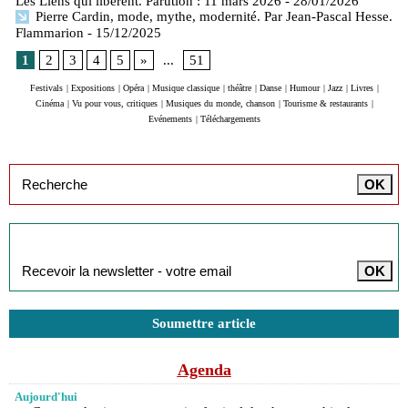
Les Liens qui libèrent. Parution : 11 mars 2026
- 28/01/2026
Pierre Cardin, mode, mythe, modernité. Par Jean-Pascal Hesse.
Flammarion
- 15/12/2025
1
2
3
4
5
»
...
51
Festivals
|
Expositions
|
Opéra
|
Musique classique
|
théâtre
|
Danse
|
Humour
|
Jazz
|
Livres
|
Cinéma
|
Vu pour vous, critiques
|
Musiques du monde, chanson
|
Tourisme & restaurants
|
Evénements
|
Téléchargements
Inscription à la newsletter
Soumettre article
Agenda
Aujourd'hui