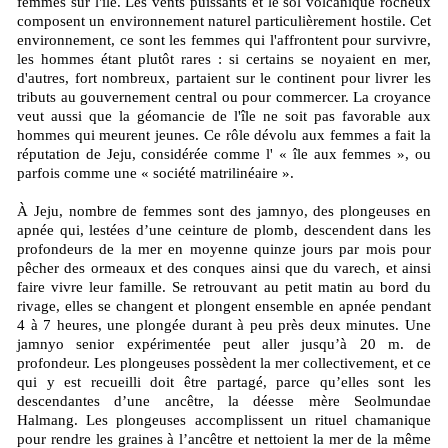
femmes sur l'île. Les vents puissants et le sol volcanique rocheux
composent un environnement naturel particulièrement hostile. Cet
environnement, ce sont les femmes qui l'affrontent pour survivre,
les hommes étant plutôt rares : si certains se noyaient en mer,
d'autres, fort nombreux, partaient sur le continent pour livrer les
tributs au gouvernement central ou pour commercer. La croyance
veut aussi que la géomancie de l'île ne soit pas favorable aux
hommes qui meurent jeunes. Ce rôle dévolu aux femmes a fait la
réputation de Jeju, considérée comme l' « île aux femmes », ou
parfois comme une « société matrilinéaire ».
À Jeju, nombre de femmes sont des jamnyo, des plongeuses en
apnée qui, lestées d’une ceinture de plomb, descendent dans les
profondeurs de la mer en moyenne quinze jours par mois pour
pêcher des ormeaux et des conques ainsi que du varech, et ainsi
faire vivre leur famille. Se retrouvant au petit matin au bord du
rivage, elles se changent et plongent ensemble en apnée pendant
4 à 7 heures, une plongée durant à peu près deux minutes. Une
jamnyo senior expérimentée peut aller jusqu’à 20 m. de
profondeur. Les plongeuses possèdent la mer collectivement, et ce
qui y est recueilli doit être partagé, parce qu’elles sont les
descendantes d’une ancêtre, la déesse mère Seolmundae
Halmang. Les plongeuses accomplissent un rituel chamanique
pour rendre les graines à l’ancêtre et nettoient la mer de la même