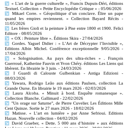
« L'art de la guerre culturelle », Francis Dupuis-Déri, éditions
Textuel. Collection « Petite Encyclopédie Critique »
- 05/06/2026
Mikael Corre. « Géopolitique d’un conclave. Élire un pape
quand les empires reviennent. » Collection Bayard Récits
-
11/05/2026
Les frères Gioli et la peinture à Pise entre 1800 et 1900. Felici
Editore
- 08/05/2026
« OX : Peinture libre ». Éditions Skira
- 27/04/2026
Gordes. Yaguel Didier : « L’Art de Décrypter l’Invisible »,
Editions Albin Michel. Conférence exceptionnelle 9/05/2026
-
17/04/2026
« Solognisation. Au pays des ultra-riches » . François
Guerroué, Katherine Fauvin et Yvon Chéry. éditions Les Liens qui
libèrent. En librairie le 3 juin.
- 24/03/2026
I Guardi di Calouste Gulbenkian - Antiga Edizioni
-
08/03/2026
Yawara, Rodrigo Leão aux éditions Paulsen, collection La
Grande Ourse. En librairie le 19 mars 2026
- 02/03/2026
Laura Alcoba. « Minuit à bord. Enquête romanesque ».
Collection Blanche. Gallimard
- 22/02/2026
"Un orage sur Saturne", de Pierre Cuvelier. Les Éditions Mille
Cent Quinze. Sortie le 27 mars 2026
- 18/02/2026
Matisse. « L’art en lumière » par Anne Sefrioui. Editions
Hazan. Nouvelle collection
- 04/02/2026
David Graeber, « Dette. 5 000 ans d’histoire » aux éditions