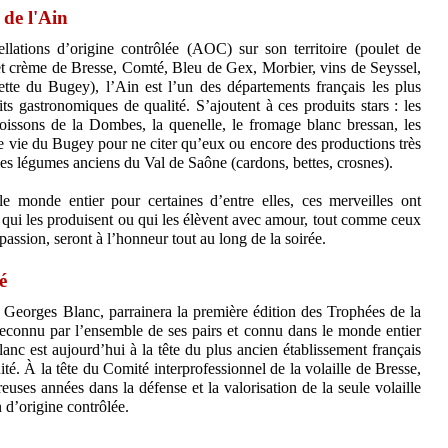
 de l'Ain
lations d’origine contrôlée (AOC) sur son territoire (poulet de
et crème de Bresse, Comté, Bleu de Gex, Morbier, vins de Seyssel,
tte du Bugey), l’Ain est l’un des départements français les plus
ts gastronomiques de qualité. S’ajoutent à ces produits stars : les
poissons de la Dombes, la quenelle, le fromage blanc bressan, les
e vie du Bugey pour ne citer qu’eux ou encore des productions très
es légumes anciens du Val de Saône (cardons, bettes, crosnes).
e monde entier pour certaines d’entre elles, ces merveilles ont
x qui les produisent ou qui les élèvent avec amour, tout comme ceux
 passion, seront à l’honneur tout au long de la soirée.
é
, Georges Blanc, parrainera la première édition des Trophées de la
econnu par l’ensemble de ses pairs et connu dans le monde entier
anc est aujourd’hui à la tête du plus ancien établissement français
té. À la tête du Comité interprofessionnel de la volaille de Bresse,
uses années dans la défense et la valorisation de la seule volaille
 d’origine contrôlée.