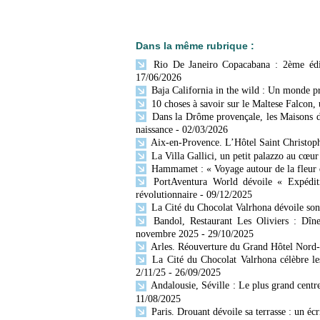
Dans la même rubrique :
Rio De Janeiro Copacabana : 2ème édi
17/06/2026
Baja California in the wild : Un monde p
10 choses à savoir sur le Maltese Falcon,
Dans la Drôme provençale, les Maisons d
naissance
- 02/03/2026
Aix-en-Provence. L’Hôtel Saint Christophe
La Villa Gallici, un petit palazzo au cœu
Hammamet : « Voyage autour de la fleur 
PortAventura World dévoile « Expéditi
révolutionnaire
- 09/12/2025
La Cité du Chocolat Valrhona dévoile s
Bandol, Restaurant Les Oliviers : Dîn
novembre 2025
- 29/10/2025
Arles. Réouverture du Grand Hôtel Nord
La Cité du Chocolat Valrhona célèbre le
2/11/25
- 26/09/2025
Andalousie, Séville : Le plus grand centr
11/08/2025
Paris. Drouant dévoile sa terrasse : un éc