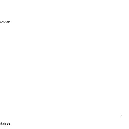
425 fois
ntaires