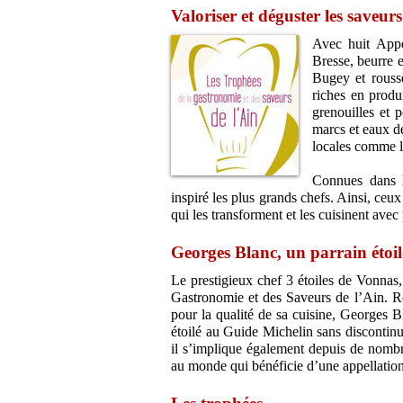
Valoriser et déguster les saveurs
Avec huit Appel
Bresse, beurre 
Bugey et rousse
riches en produi
grenouilles et 
marcs et eaux d
locales comme l
Connues dans l
inspiré les plus grands chefs. Ainsi, ceu
qui les transforment et les cuisinent avec
Georges Blanc, un parrain étoil
Le prestigieux chef 3 étoiles de Vonnas
Gastronomie et des Saveurs de l’Ain. R
pour la qualité de sa cuisine, Georges Bl
étoilé au Guide Michelin sans discontinui
il s’implique également depuis de nombre
au monde qui bénéficie d’une appellation