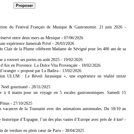
tion du Festival Français de Musique & Gastronomie. 21 juin 2026
-
réservé entre deux mers​ au Mexique
- 07/06/2026
 une expérience Jumeirah Privé
- 26/03/2026
u Clair de la Plume célèbrent Madame de Sévigné pour les 400 ans de sa
 a rouvert ses portes en août 2025
- 19/02/2026
r d'Aix en Provence. La Dolce Vita Provençale
- 18/02/2026
d’oranger » proposé par La Badira
- 13/02/2026
on ULUM : Le Réveil Jurassique », une expérience en réalité mixte
on Noël gourmand
- 28/11/2025
er à 4 mains pour un voyage en 5 escales gastronomiques. Samedi 15
-Pinus
- 27/10/2025
s vacances de la Toussaint avec des animations automnales. Du 18/10 au
e historique d’Espagne, l’un des plus vastes d’Europe avec près de 4 km²
-
rin de verdure en plein cœur de Paris
- 30/04/2025