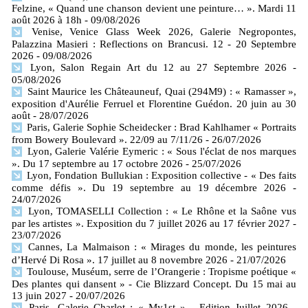
Felzine, « Quand une chanson devient une peinture… ». Mardi 11
août 2026 à 18h
- 09/08/2026
Venise, Venice Glass Week 2026, Galerie Negropontes,
Palazzina Masieri : Reflections on Brancusi. 12 - 20 Septembre
2026
- 09/08/2026
Lyon, Salon Regain Art du 12 au 27 Septembre 2026
-
05/08/2026
Saint Maurice les Châteauneuf, Quai (294M9) : « Ramasser »,
exposition d'Aurélie Ferruel et Florentine Guédon. 20 juin au 30
août
- 28/07/2026
Paris, Galerie Sophie Scheidecker : Brad Kahlhamer « Portraits
from Bowery Boulevard ». 22/09 au 7/11/26
- 26/07/2026
Lyon, Galerie Valérie Eymeric : « Sous l'éclat de nos marques
». Du 17 septembre au 17 octobre 2026
- 25/07/2026
Lyon, Fondation Bullukian : Exposition collective - « Des faits
comme défis ». Du 19 septembre au 19 décembre 2026
-
24/07/2026
Lyon, TOMASELLI Collection : « Le Rhône et la Saône vus
par les artistes ». Exposition du 7 juillet 2026 au 17 février 2027
-
23/07/2026
Cannes, La Malmaison : « Mirages du monde, les peintures
d’Hervé Di Rosa ». 17 juillet au 8 novembre 2026
- 21/07/2026
Toulouse, Muséum, serre de l’Orangerie : Tropisme poétique «
Des plantes qui dansent » - Cie Blizzard Concept. Du 15 mai au
13 juin 2027
- 20/07/2026
Paris, Galerie Charlot : « My1st » - Edition Juillet 2026
-