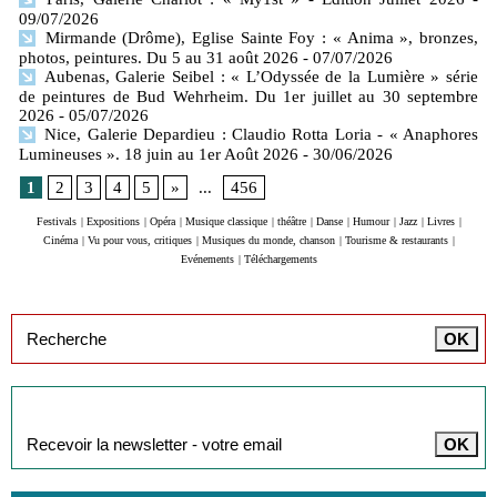
09/07/2026
Mirmande (Drôme), Eglise Sainte Foy : « Anima », bronzes,
photos, peintures. Du 5 au 31 août 2026
- 07/07/2026
Aubenas, Galerie Seibel : « L’Odyssée de la Lumière » série
de peintures de Bud Wehrheim. Du 1er juillet au 30 septembre
2026
- 05/07/2026
Nice, Galerie Depardieu : Claudio Rotta Loria - « Anaphores
Lumineuses ». 18 juin au 1er Août 2026
- 30/06/2026
1
2
3
4
5
»
...
456
Festivals
|
Expositions
|
Opéra
|
Musique classique
|
théâtre
|
Danse
|
Humour
|
Jazz
|
Livres
|
Cinéma
|
Vu pour vous, critiques
|
Musiques du monde, chanson
|
Tourisme & restaurants
|
Evénements
|
Téléchargements
Inscription à la newsletter